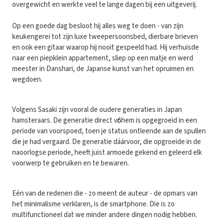
overgewicht en werkte veel te lange dagen bij een uitgeverij.
Op een goede dag besloot hij alles weg te doen - van zijn
keukengerei tot zijn luxe tweepersoonsbed, dierbare brieven
en ook een gitaar waarop hij nooit gespeeld had. Hij verhuisde
naar een piepklein appartement, sliep op een matje en werd
meester in Danshari, de Japanse kunst van het opruimen en
wegdoen.
Volgens Sasaki zijn vooral de oudere generaties in Japan
hamsteraars. De generatie direct vόόr hem is opgegroeid in een
periode van voorspoed, toen je status ontleende aan de spullen
die je had vergaard. De generatie dáárvoor, die opgroeide in de
naoorlogse periode, heeft juist armoede gekend en geleerd elk
voorwerp te gebruiken en te bewaren.
Eén van de redenen die - zo meent de auteur - de opmars van
het minimalisme verklaren, is de smartphone. Die is zo
multifunctioneel dat we minder andere dingen nodig hebben.