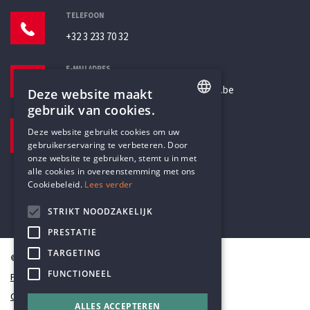
TELEFOON
+32 3 233 70 32
E-MAILADRES
secretariaat@humanistischverbond.be
Deze website maakt
gebruik van cookies.
BEZOEKADRES
ENGLISH
Deze website gebruikt cookies om uw
Pottenbrug 4
gebruikerservaring te verbeteren. Door
DUTCH
Antwerpen, 2000
onze website te gebruiken, stemt u in met
alle cookies in overeenstemming met ons
Cookiebeleid.
Lees verder
STRIKT NOODZAKELIJK
PRESTATIE
TARGETING
© Humanistisch Verbond 2026
FUNCTIONEEL
Privacy
Cookiestatement
ALLES ACCEPTEREN