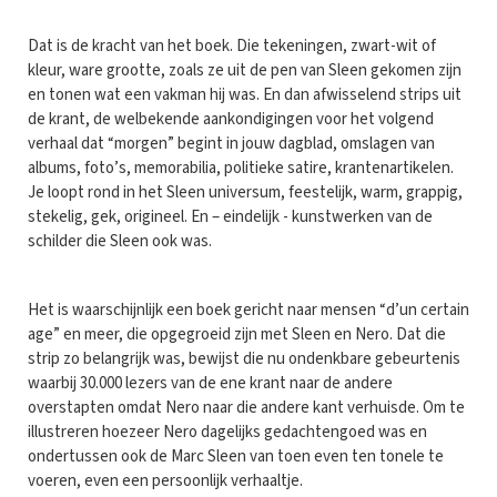
Dat is de kracht van het boek. Die tekeningen, zwart-wit of
kleur, ware grootte, zoals ze uit de pen van Sleen gekomen zijn
en tonen wat een vakman hij was. En dan afwisselend strips uit
de krant, de welbekende aankondigingen voor het volgend
verhaal dat “morgen” begint in jouw dagblad, omslagen van
albums, foto’s, memorabilia, politieke satire, krantenartikelen.
Je loopt rond in het Sleen universum, feestelijk, warm, grappig,
stekelig, gek, origineel. En – eindelijk - kunstwerken van de
schilder die Sleen ook was.
Het is waarschijnlijk een boek gericht naar mensen “d’un certain
age” en meer, die opgegroeid zijn met Sleen en Nero. Dat die
strip zo belangrijk was, bewijst die nu ondenkbare gebeurtenis
waarbij 30.000 lezers van de ene krant naar de andere
overstapten omdat Nero naar die andere kant verhuisde. Om te
illustreren hoezeer Nero dagelijks gedachtengoed was en
ondertussen ook de Marc Sleen van toen even ten tonele te
voeren, even een persoonlijk verhaaltje.