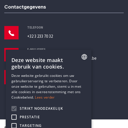
Contactgegevens
TELEFOON
+32 3 233 70 32
E-MAILADRES
secretariaat@humanistischverbond.be
Deze website maakt
gebruik van cookies.
BEZOEKADRES
ENGLISH
Deze website gebruikt cookies om uw
Pottenbrug 4
gebruikerservaring te verbeteren. Door
DUTCH
Antwerpen, 2000
onze website te gebruiken, stemt u in met
alle cookies in overeenstemming met ons
Cookiebeleid.
Lees verder
STRIKT NOODZAKELIJK
PRESTATIE
TARGETING
© Humanistisch Verbond 2026