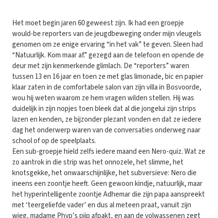
Het moet begin jaren 60 geweest zijn. Ik had een groepje
would-be reporters van de jeugdbeweging onder mijn vleugels
genomen om ze enige ervaring “in het vak” te geven. Sleen had
“Natuurlijk. Kom maar af.” gezegd aan de telefoon en opende de
deur met zijn kenmerkende glimlach. De “reporters” waren
tussen 13 en 16 jaar en toen ze met glas limonade, bic en papier
klaar zaten in de comfortabele salon van zijn villa in Bosvoorde,
wou hij weten waarom ze hem vragen wilden stellen. Hij was
duidelijk in zijn nopjes toen bleek dat al die jongelui zijn strips
lazen en kenden, ze bijzonder plezant vonden en dat ze iedere
dag het onderwerp waren van de conversaties onderweg naar
school of op de speelplaats.
Een sub-groepje hield zelfs iedere maand een Nero-quiz. Wat ze
zo aantrok in die strip was het onnozele, het slimme, het
knotsgekke, het onwaarschijnlijke, het subversieve: Nero die
ineens een zoontje heeft. Geen gewoon kindje, natuurlijk, maar
het hyperintelligente zoontje Adhemar die zijn papa aanspreekt
met ‘teergeliefde vader’ en dus al meteen praat, vanuit zijn
wieg, madame Phyp’s pijp afpakt, en aan de volwassenen zegt