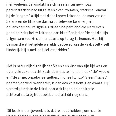
men weleens zei omdat hij zich in een interview nogal
paternalistisch had uitgelaten over vrouwen, “racisme” omdat
hij de “negers” altijd met dikke lippen tekende, de man van de
Safaris en de films die daarna op televisie kwamen, zijn
onverbloemde vreugde als hij een helper vond die Nero even
goed en zelfs beter tekende dan hijzelf en beloofde dat die zijn
erfgenaam zou zijn, om er daarna op terug te komen. Hoe hij –
de man die al het ijdele werelds gedoe zo aan de kaak stelt - zelf
kinderlijk blij is met de titel van “ridder”.
Het is natuurlijk duidelijk dat Sleen een kind van zijn tijd was en
over vele zaken dacht zoals de meeste mensen, ook “de” vrouw
en “de arme, ongelovige zieltjes, in onze Kongo”. Sleen “racist”
noemen of “vrouwenhater”, is dan ook kortzichtig en dwaas. Hij
verdedigt zich in de tekst daar ook tegen en een korte
achteraf-nota bij het boek benadrukt dit nog eens.
Dit boek is een juweel, iets dat je moet hebben, om naar te