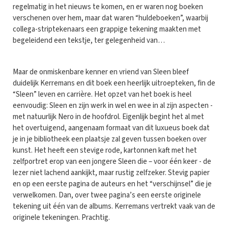
regelmatig in het nieuws te komen, en er waren nog boeken
verschenen over hem, maar dat waren “huldeboeken”, waarbij
collega-striptekenaars een grappige tekening maakten met
begeleidend een tekstje, ter gelegenheid van…
Maar de onmiskenbare kenner en vriend van Sleen bleef
duidelijk Kerremans en dit boek een heerlijk uitroepteken, fin de
“Sleen” leven en carrière. Het opzet van het boek is heel
eenvoudig: Sleen en zijn werk in wel en wee in al zijn aspecten -
met natuurlijk Nero in de hoofdrol. Eigenlijk begint het al met
het overtuigend, aangenaam formaat van dit luxueus boek dat
je in je bibliotheek een plaatsje zal geven tussen boeken over
kunst. Het heeft een stevige rode, kartonnen kaft met het
zelfportret erop van een jongere Sleen die – voor één keer - de
lezer niet lachend aankijkt, maar rustig zelfzeker. Stevig papier
en op een eerste pagina de auteurs en het “verschijnsel” die je
verwelkomen. Dan, over twee pagina’s een eerste originele
tekening uit één van de albums. Kerremans vertrekt vaak van de
originele tekeningen. Prachtig.