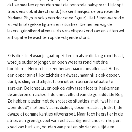
dat ze moeten ophouden met die onnozele babypraat. Hij loopt
trouwens ook al direct rond. (Tussen haakjes: de pijp rokende
Madame Phyp is ook geen doorsnee figuur). Het Sleen-wereldje
zit vol knotsgekke figuren en situaties. Die nemen wij, de
lezers, grinnikend allemaal als vanzelfsprekend aan en zitten vol
anticipatie te wachten op de volgende stunt.
Er is die stoel waar je gaat op zitten en als je die lang ronddraait,
word je ouder of jonger, er lopen wezens rond met drie
hoofden… Nero zelf is zeer herkenbaar in ons allemaal. Het is
een opportunist, kortzichtig en dwaas, maar hij is ook dapper,
durft, is slim, vind altijd iets om uit een benarde situatie te
geraken. De jongelui, en ook de volwassen lezers, herkennen
de anderen en zichzelf, de onnozelheid van de gemiddelde Belg.
Ze hebben plezier met de groteske situaties, met “wat hij nu
weer deed”, met ons Vlaams dialect, décor, reacties, fritkot, de
dwaze of domme kantjes uitvergroot. Maar toch heerst er in de
strips een grondgevoel van rechtvaardigheid, anderen helpen,
goed van hart zijn, houden van pret en plezier en altijd een