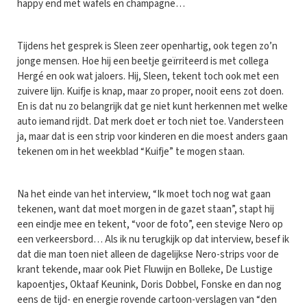
happy end met wafels en champagne…
Tijdens het gesprek is Sleen zeer openhartig, ook tegen zo’n
jonge mensen. Hoe hij een beetje geïrriteerd is met collega
Hergé en ook wat jaloers. Hij, Sleen, tekent toch ook met een
zuivere lijn. Kuifje is knap, maar zo proper, nooit eens zot doen.
En is dat nu zo belangrijk dat ge niet kunt herkennen met welke
auto iemand rijdt. Dat merk doet er toch niet toe. Vandersteen
ja, maar dat is een strip voor kinderen en die moest anders gaan
tekenen om in het weekblad “Kuifje” te mogen staan.
Na het einde van het interview, “Ik moet toch nog wat gaan
tekenen, want dat moet morgen in de gazet staan”, stapt hij
een eindje mee en tekent, “voor de foto”, een stevige Nero op
een verkeersbord… Als ik nu terugkijk op dat interview, besef ik
dat die man toen niet alleen de dagelijkse Nero-strips voor de
krant tekende, maar ook Piet Fluwijn en Bolleke, De Lustige
kapoentjes, Oktaaf Keunink, Doris Dobbel, Fonske en dan nog
eens de tijd- en energie rovende cartoon-verslagen van “den