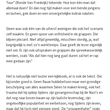
Tour” (Ronde Van Frankrijk) tekende. Hoe kon één man dat
allemaal doen? En dan nog tijd maken voor een bende jongens
en lachen, gek doen en een onvergetelijke indruk nalaten.
Sleen was ook één van de uiterst weinigen die ook het scenario
zelf maakte. En geen spoor van onfrisheid in de grappen. Die
blijven plezant. Niet altijd geweldig, misschien slordig, ja, wat
begrijpelijk is met zo’n werktempo. Daar geeft de lezer eigenlijk
niet om. Er zijn ook uitspraken en grappen die spreekwoordelijk
werden, zoals “Als dat hier nog lang gaat duren zal het er rap
mee gedaan zijn.”
Het is natuurlijk niet louter een kijkboek, er is ook de tekst. Die
bijzonder goed is. Geen flauw huldebetoon maar een grondige
beschrijving van alles waarmee Sleen te maken kreeg, ook het
trauma dat hij opliep tijdens zijn gevangenschap bij de Nazi’s en
dat nog naar boven kwam op zijn laatste levensdag, zijn
ongelooflijke populariteit en eerbetoon, nog tijdens zijn leven,
maar dat hij toch niet genoeg vond. De “vrouwenhater” zoals