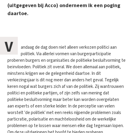
(uitgegeven bij Acco) onderneem ik een poging
daartoe.
V
andaag de dag doen niet alleen verkozen politici aan
politiek. Via allerlei vormen van burgerparticipatie
proberen burgers en organisaties de politieke besluitvorming te
beïnvloeden. Politiek zit overal. We doen allemaal aan politiek,
minstens krijgen we de gelegenheid daartoe. In dit
verkiezingsjaar is dit nog meer dan anders het geval. Tegelijk
keren nogal wat burgers zich af van de politiek. Zij wantrouwen
politici en politieke partijen, of zijn zelfs van mening dat
politieke besluitvorming maar beter kan worden overgelaten
aan experts of een sterke leider. In de perceptie van velen
worstelt 'de politiek' met een reeks nijpende problemen zoals
particratie, polarisatie en machteloosheid om de werkelijke
problemen op te lossen waar mensen elke dag tegenaan lopen.
Om deze uitdagingen het hoofd te bieden proberen