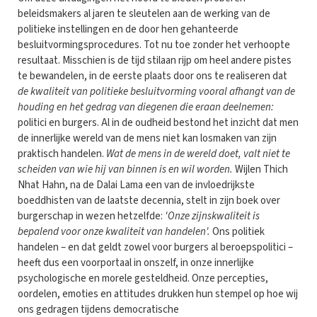
beleidsmakers al jaren te sleutelen aan de werking van de
politieke instellingen en de door hen gehanteerde
besluitvormingsprocedures. Tot nu toe zonder het verhoopte
resultaat. Misschien is de tijd stilaan rijp om heel andere pistes
te bewandelen, in de eerste plaats door ons te realiseren dat
de kwaliteit van politieke besluitvorming vooral afhangt van de
houding en het gedrag van diegenen die eraan deelnemen:
politici en burgers. Al in de oudheid bestond het inzicht dat men
de innerlijke wereld van de mens niet kan losmaken van zijn
praktisch handelen.
Wat de mens in de wereld doet, valt niet te
scheiden van wie hij van binnen is en wil worden.
Wijlen Thich
Nhat Hahn, na de Dalai Lama een van de invloedrijkste
boeddhisten van de laatste decennia, stelt in zijn boek over
burgerschap in wezen hetzelfde:
'Onze zijnskwaliteit is
bepalend voor onze kwaliteit van handelen'.
Ons politiek
handelen – en dat geldt zowel voor burgers al beroepspolitici –
heeft dus een voorportaal in onszelf, in onze innerlijke
psychologische en morele gesteldheid. Onze percepties,
oordelen, emoties en attitudes drukken hun stempel op hoe wij
ons gedragen tijdens democratische