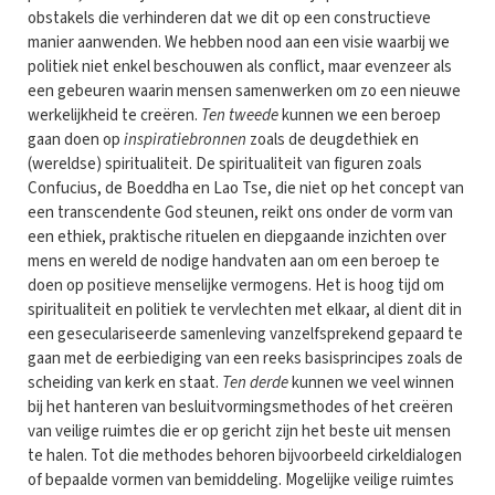
obstakels die verhinderen dat we dit op een constructieve
manier aanwenden. We hebben nood aan een visie waarbij we
politiek niet enkel beschouwen als conflict, maar evenzeer als
een gebeuren waarin mensen samenwerken om zo een nieuwe
werkelijkheid te creëren.
Ten tweede
kunnen we een beroep
gaan doen op
inspiratiebronnen
zoals de deugdethiek en
(wereldse) spiritualiteit. De spiritualiteit van figuren zoals
Confucius, de Boeddha en Lao Tse, die niet op het concept van
een transcendente God steunen, reikt ons onder de vorm van
een ethiek, praktische rituelen en diepgaande inzichten over
mens en wereld de nodige handvaten aan om een beroep te
doen op positieve menselijke vermogens. Het is hoog tijd om
spiritualiteit en politiek te vervlechten met elkaar, al dient dit in
een geseculariseerde samenleving vanzelfsprekend gepaard te
gaan met de eerbiediging van een reeks basisprincipes zoals de
scheiding van kerk en staat.
Ten derde
kunnen we veel winnen
bij het hanteren van besluitvormingsmethodes of het creëren
van veilige ruimtes die er op gericht zijn het beste uit mensen
te halen. Tot die methodes behoren bijvoorbeeld cirkeldialogen
of bepaalde vormen van bemiddeling. Mogelijke veilige ruimtes