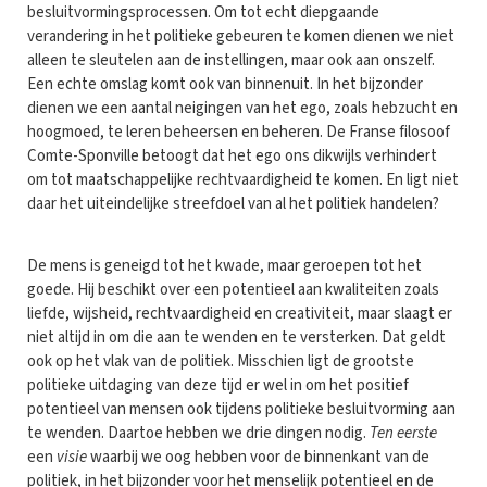
besluitvormingsprocessen. Om tot echt diepgaande
verandering in het politieke gebeuren te komen dienen we niet
alleen te sleutelen aan de instellingen, maar ook aan onszelf.
Een echte omslag komt ook van binnenuit. In het bijzonder
dienen we een aantal neigingen van het ego, zoals hebzucht en
hoogmoed, te leren beheersen en beheren. De Franse filosoof
Comte-Sponville betoogt dat het ego ons dikwijls verhindert
om tot maatschappelijke rechtvaardigheid te komen. En ligt niet
daar het uiteindelijke streefdoel van al het politiek handelen?
De mens is geneigd tot het kwade, maar geroepen tot het
goede. Hij beschikt over een potentieel aan kwaliteiten zoals
liefde, wijsheid, rechtvaardigheid en creativiteit, maar slaagt er
niet altijd in om die aan te wenden en te versterken. Dat geldt
ook op het vlak van de politiek. Misschien ligt de grootste
politieke uitdaging van deze tijd er wel in om het positief
potentieel van mensen ook tijdens politieke besluitvorming aan
te wenden. Daartoe hebben we drie dingen nodig.
Ten eerste
een
visie
waarbij we oog hebben voor de binnenkant van de
politiek, in het bijzonder voor het menselijk potentieel en de