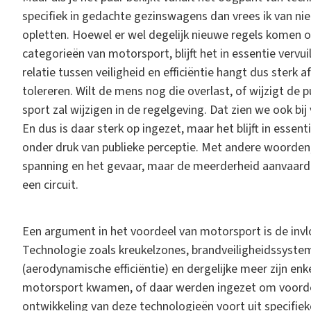
specifiek in gedachte gezinswagens dan vrees ik van ni
opletten. Hoewel er wel degelijk nieuwe regels komen
categorieën van motorsport, blijft het in essentie vervu
relatie tussen veiligheid en efficiëntie hangt dus sterk 
tolereren. Wilt de mens nog die overlast, of wijzigt de 
sport zal wijzigen in de regelgeving. Dat zien we ook bij
En dus is daar sterk op ingezet, maar het blijft in essenti
onder druk van publieke perceptie. Met andere woorde
spanning en het gevaar, maar de meerderheid aanvaardt
een circuit.
Een argument in het voordeel van motorsport is de invlo
Technologie zoals kreukelzones, brandveiligheidssystem
(aerodynamische efficiëntie) en dergelijke meer zijn enke
motorsport kwamen, of daar werden ingezet om voordeel
ontwikkeling van deze technologieën voort uit specifie