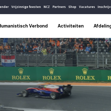
lender
Vrijzinnige feesten
NCZ
Partners
Shop
Vacatures
Inschrij
Humanistisch Verbond
Activiteiten
Afdelin