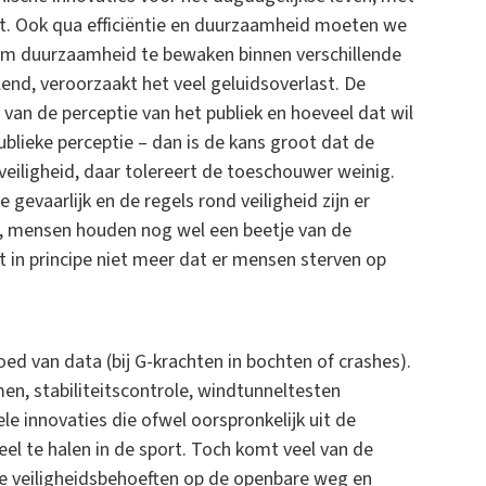
et. Ook qua efficiëntie en duurzaamheid moeten we
 om duurzaamheid te bewaken binnen verschillende
ilend, veroorzaakt het veel geluidsoverlast. De
af van de perceptie van het publiek en hoeveel dat wil
publieke perceptie – dan is de kans groot dat de
 veiligheid, daar tolereert de toeschouwer weinig.
e gevaarlijk en de regels rond veiligheid zijn er
n, mensen houden nog wel een beetje van de
 in principe niet meer dat er mensen sterven op
ed van data (bij G-krachten in bochten of crashes).
en, stabiliteitscontrole, windtunneltesten
le innovaties die ofwel oorspronkelijk uit de
 te halen in de sport. Toch komt veel van de
ke veiligheidsbehoeften op de openbare weg en