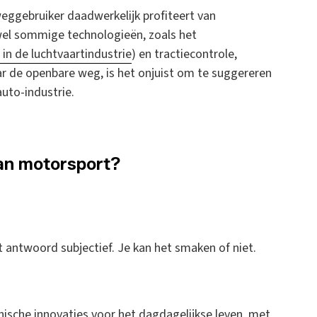
weggebruiker daadwerkelijk profiteert van
wel sommige technologieën, zoals het
 in de luchtvaartindustrie
) en tractiecontrole,
r de openbare weg, is het onjuist om te suggereren
uto-industrie.
aan motorsport?
t antwoord subjectief. Je kan het smaken of niet.
hnische innovaties voor het dagdagelijkse leven, met