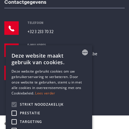
Contactgegevens
TELEFOON
+32 3 233 70 32
E-MAILADRES
secretariaat@humanistischverbond.be
Deze website maakt
gebruik van cookies.
BEZOEKADRES
ENGLISH
Deze website gebruikt cookies om uw
Pottenbrug 4
gebruikerservaring te verbeteren. Door
DUTCH
Antwerpen, 2000
onze website te gebruiken, stemt u in met
alle cookies in overeenstemming met ons
Cookiebeleid.
Lees verder
STRIKT NOODZAKELIJK
PRESTATIE
TARGETING
© Humanistisch Verbond 2026