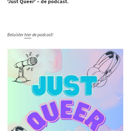
'Just Queer' – de podcast.
B
eluister
hier
de podcast!