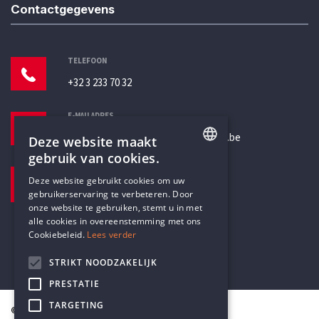
Contactgegevens
TELEFOON
+32 3 233 70 32
E-MAILADRES
secretariaat@humanistischverbond.be
Deze website maakt
gebruik van cookies.
BEZOEKADRES
ENGLISH
Deze website gebruikt cookies om uw
Pottenbrug 4
gebruikerservaring te verbeteren. Door
DUTCH
Antwerpen, 2000
onze website te gebruiken, stemt u in met
alle cookies in overeenstemming met ons
Cookiebeleid.
Lees verder
STRIKT NOODZAKELIJK
PRESTATIE
TARGETING
© Humanistisch Verbond 2026