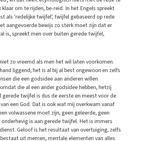
laar om te rijden, be-reid. In het Engels spreekt
t als 'redelijke twijfel’, twijfel gebaseerd op rede
et aangevoerde bewijs zo sterk moet zijn dat er
al is, spreekt men over buiten gerede twijfel,
 niet zo vreemd als men het wil laten voorkomen.
and liggend, het is al bij al best ongewoon en zelfs
Mensen die een godsidee aan anderen willen
omdat die al een ander godsidee hebben, hetzij
l gerede twijfel is dus de eerste en meest voor de
at van een God. Dat is ook wat mij overkwam vanaf
 geen volwassene moet zijn, geen geleerde, geen
 onderhevig is aan gerede twijfel. Het is immers
ienst. Geloof is het resultaat van overtuiging, zelfs
t bestaat uit memen, mentale elementen van alles