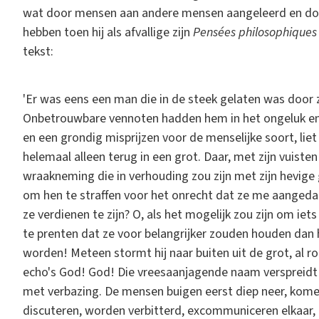
wat door mensen aan andere mensen aangeleerd en do
hebben toen hij als afvallige zijn
Pensées philosophique
tekst:
'Er was eens een man die in de steek gelaten was door zi
Onbetrouwbare vennoten hadden hem in het ongeluk en 
en een grondig misprijzen voor de menselijke soort, liet 
helemaal alleen terug in een grot. Daar, met zijn vuist
wraakneming die in verhouding zou zijn met zijn hevige 
om hen te straffen voor het onrecht dat ze me aangeda
ze verdienen te zijn? O, als het mogelijk zou zijn om ie
te prenten dat ze voor belangrijker zouden houden dan 
worden! Meteen stormt hij naar buiten uit de grot, al
echo's God! God! Die vreesaanjagende naam verspreidt z
met verbazing. De mensen buigen eerst diep neer, komen
discuteren, worden verbitterd, excommuniceren elkaar, h