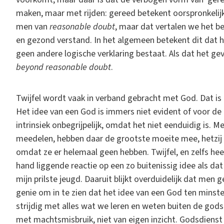
maken, maar met rijden: gereed betekent oorspronkelijk k
men van
reasonable doubt
, maar dat vertalen we het bes
en gezond verstand. In het algemeen betekent dit dat h
geen andere logische verklaring bestaat. Als dat het gev
beyond reasonable doubt
.
Twijfel wordt vaak in verband gebracht met God. Dat is
Het idee van een God is immers niet evident of voor de h
intrinsiek onbegrijpelijk, omdat het niet eenduidig is. 
meedelen, hebben daar de grootste moeite mee, hetzij 
omdat ze er helemaal geen hebben. Twijfel, en zelfs hee
hand liggende reactie op een zo buitenissig idee als d
mijn prilste jeugd. Daaruit blijkt overduidelijk dat men
genie om in te zien dat het idee van een God ten minste
strijdig met alles wat we leren en weten buiten de godsd
met machtsmisbruik, niet van eigen inzicht. Godsdiens