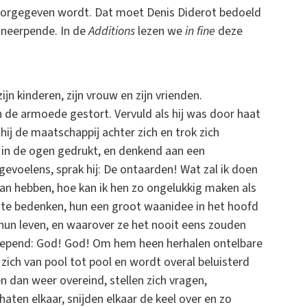
orgegeven wordt. Dat moet Denis Diderot bedoeld
s
neerpende. In de
Additions
lezen we
in fine
deze
jn kinderen, zijn vrouw en zijn vrienden.
de armoede gestort. Vervuld als hij was door haat
hij de maatschappij achter zich en trok zich
en in de ogen gedrukt, en denkend aan een
gevoelens, sprak hij: De ontaarden! Wat zal ik doen
an hebben, hoe kan ik hen zo ongelukkig maken als
ts te bedenken, hun een groot waanidee in het hoofd
hun leven, en waarover ze het nooit eens zouden
 roepend: God! God! Om hem heen herhalen ontelbare
ich van pool tot pool en wordt overal beluisterd
 dan weer overeind, stellen zich vragen,
aten elkaar, snijden elkaar de keel over en zo