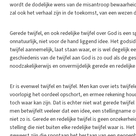
wordt de dodelijke wens van de misantroop bewaarheid. 
zal ook het verhaal zijn in de toekomst, van een wezen dat 
Gerede twijfel, en ook redelijke twijfel over God is een 
onnatuurlijk, niet voor de hand liggend idee. Het godsi
twijfel aannemelijk, laat staan waar, er is wel degelijk e
geschiedenis van de twijfel aan God is zo oud als de g
noodzakelijkerwijs en onvermijdelijk gerede en redelijk
Er is evenwel twijfel en twijfel. Men kan over iets twijf
voorlopig het oordeel opschort, en ermee rekening houdt 
toch waar kan zijn. Dat is echter niet wat gerede twijfel 
men betwijfelt veeleer dat een idee, een stellingname o
niet zo is. Gerede en redelijke twijfel is geen onzekerhe
stelling die niet buiten elke redelijke twijfel waar is. H
geweest zijn die spontaan het bestaan van een geopenb