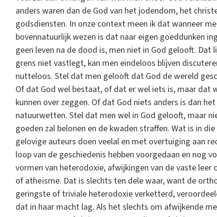
anders waren dan de God van het jodendom, het christ
godsdiensten. In onze context meen ik dat wanneer men
bovennatuurlijk wezen is dat naar eigen goeddunken ingr
geen leven na de dood is, men niet in God gelooft. Dat li
grens niet vastlegt, kan men eindeloos blijven discutere
nutteloos. Stel dat men gelooft dat God de wereld gesch
Of dat God wel bestaat, of dat er wel iets is, maar dat 
kunnen over zeggen. Of dat God niets anders is dan het
natuurwetten. Stel dat men wel in God gelooft, maar niet
goeden zal belonen en de kwaden straffen. Wat is in die
gelovige auteurs doen veelal en met overtuiging aan rec
loop van de geschiedenis hebben voorgedaan en nog vo
vormen van heterodoxie, afwijkingen van de vaste leer
of atheïsme. Dat is slechts ten dele waar, want de orth
geringste of triviale heterodoxie verketterd, veroorde
dat in haar macht lag. Als het slechts om afwijkende me