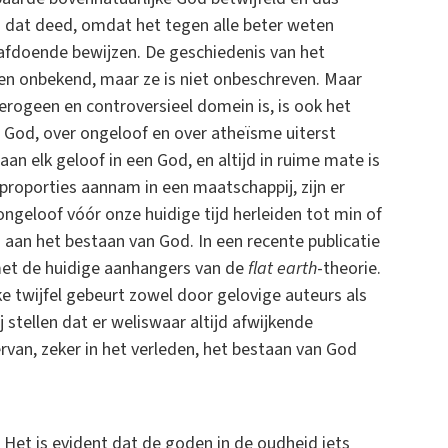
d dat deed, omdat het tegen alle beter weten
 afdoende bewijzen. De geschiedenis van het
en onbekend, maar ze is niet onbeschreven. Maar
erogeen en controversieel domein is, is ook het
 God, over ongeloof en over atheïsme uiterst
an elk geloof in een God, en altijd in ruime mate is
proporties aannam in een maatschappij, zijn er
ngeloof vóór onze huidige tijd herleiden tot min of
s aan het bestaan van God. In een recente publicatie
et de huidige aanhangers van de
flat earth
-theorie.
ke twijfel gebeurt zowel door gelovige auteurs als
tellen dat er weliswaar altijd afwijkende
van, zeker in het verleden, het bestaan van God
Het is evident dat de goden in de oudheid iets