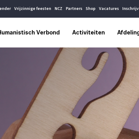
lender
Vrijzinnige feesten
NCZ
Partners
Shop
Vacatures
Inschrij
Humanistisch Verbond
Activiteiten
Afdelin