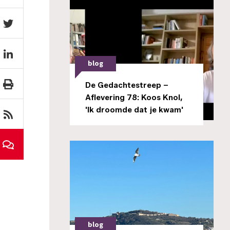
blog
De Gedachtestreep –
Aflevering 78: Koos Knol,
'Ik droomde dat je kwam'
blog