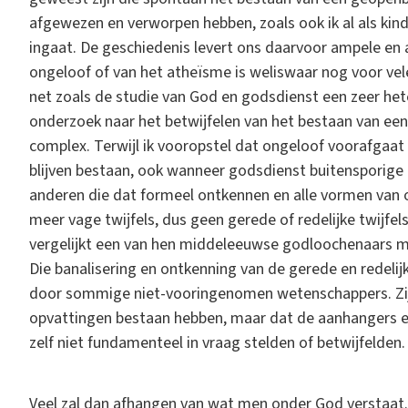
afgewezen en verworpen hebben, zoals ook ik al als kin
ingaat. De geschiedenis levert ons daarvoor ampele en
ongeloof of van het atheïsme is weliswaar nog voor vel
net zoals de studie van God en godsdienst een zeer het
onderzoek naar het betwijfelen van het bestaan van een
complex. Terwijl ik vooropstel dat ongeloof voorafgaat a
blijven bestaan, ook wanneer godsdienst buitensporige 
anderen die dat formeel ontkennen en alle vormen van o
meer vage twijfels, dus geen gerede of redelijke twijfel
vergelijkt een van hen middeleeuwse godloochenaars m
Die banalisering en ontkenning van de gerede en redelij
door sommige niet-vooringenomen wetenschappers. Zij s
opvattingen bestaan hebben, maar dat de aanhangers er
zelf niet fundamenteel in vraag stelden of betwijfelden.
Veel zal dan afhangen van wat men onder God verstaat. 