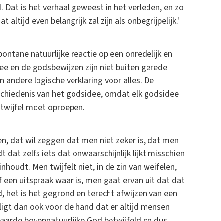
Dat is het verhaal geweest in het verleden, en zo
altijd even belangrijk zal zijn als onbegrijpelijk.'
spontane natuurlijke reactie op een onredelijk en
dee en de godsbewijzen zijn niet buiten gerede
en andere logische verklaring voor alles. De
eschiedenis van het godsidee, omdat elk godsidee
e twijfel moet oproepen.
elen, dat wil zeggen dat men niet zeker is, dat men
dat zelfs iets dat onwaarschijnlijk lijkt misschien
inhoudt. Men twijfelt niet, in de zin van weifelen,
f een uitspraak waar is, men gaat ervan uit dat dat
id, het is het gegrond en terecht afwijzen van een
et ligt dan ook voor de hand dat er altijd mensen
aarde bovennatuurlijke God betwijfeld en dus