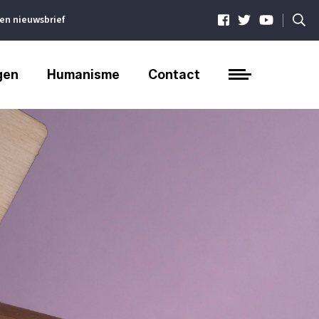
|
ven nieuwsbrief
gen
Humanisme
Contact