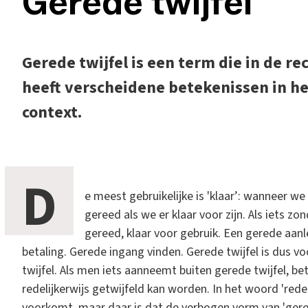
Gerede twijfel
Gerede twijfel is een term die in de r
heeft verscheidene betekenissen in h
context.
D
e meest gebruikelijke is 'klaar’: wanneer we 
gereed als we er klaar voor zijn. Als iets zon
gereed, klaar voor gebruik. Een gerede aan
betaling. Gerede ingang vinden. Gerede twijfel is dus 
twijfel. Als men iets aanneemt buiten gerede twijfel, b
redelijkerwijs getwijfeld kan worden. In het woord 'redel
voorkomt, maar daar is dat de verbogen vorm van 'geree