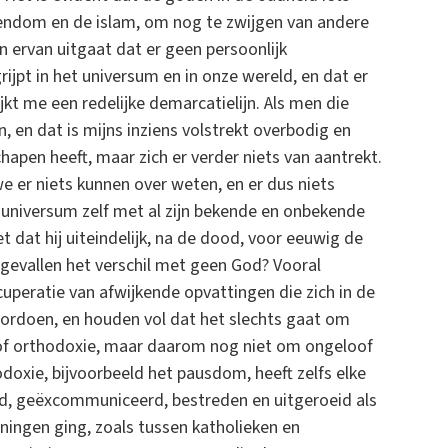
endom en de islam, om nog te zwijgen van andere
 ervan uitgaat dat er geen persoonlijk
ijpt in het universum en in onze wereld, en dat er
jkt me een redelijke demarcatielijn. Als men die
n, en dat is mijns inziens volstrekt overbodig en
apen heeft, maar zich er verder niets van aantrekt.
we er niets kunnen over weten, en er dus niets
 universum zelf met al zijn bekende en onbekende
 dat hij uiteindelijk, na de dood, voor eeuwig de
 gevallen het verschil met geen God? Vooral
uperatie van afwijkende opvattingen die zich in de
ordoen, en houden vol dat het slechts gaat om
 of orthodoxie, maar daarom nog niet om ongeloof
odoxie, bijvoorbeeld het pausdom, heeft zelfs elke
eld, geëxcommuniceerd, bestreden en uitgeroeid als
ningen ging, zoals tussen katholieken en