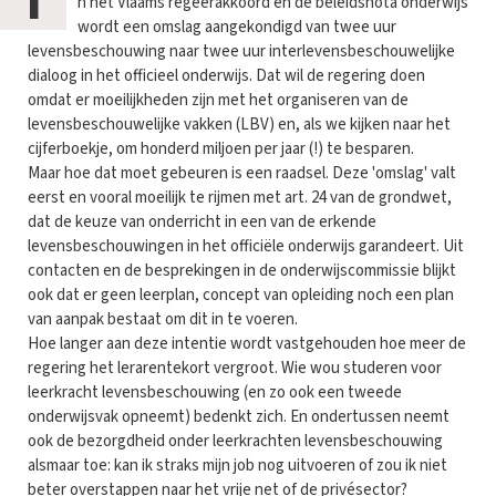
I
n het Vlaams regeerakkoord en de beleidsnota onderwijs
wordt een omslag aangekondigd van twee uur
levensbeschouwing naar twee uur interlevensbeschouwelijke
dialoog in het officieel onderwijs. Dat wil de regering doen
omdat er moeilijkheden zijn met het organiseren van de
levensbeschouwelijke vakken (LBV) en, als we kijken naar het
cijferboekje, om honderd miljoen per jaar (!) te besparen.
Maar hoe dat moet gebeuren is een raadsel. Deze 'omslag' valt
eerst en vooral moeilijk te rijmen met art. 24 van de grondwet,
dat de keuze van onderricht in een van de erkende
levensbeschouwingen in het officiële onderwijs garandeert. Uit
contacten en de besprekingen in de onderwijscommissie blijkt
ook dat er geen leerplan, concept van opleiding noch een plan
van aanpak bestaat om dit in te voeren.
Hoe langer aan deze intentie wordt vastgehouden hoe meer de
regering het lerarentekort vergroot. Wie wou studeren voor
leerkracht levensbeschouwing (en zo ook een tweede
onderwijsvak opneemt) bedenkt zich. En ondertussen neemt
ook de bezorgdheid onder leerkrachten levensbeschouwing
alsmaar toe: kan ik straks mijn job nog uitvoeren of zou ik niet
beter overstappen naar het vrije net of de privésector?