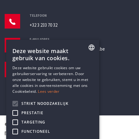
TELEFOON
+32 3 233 70 32
E-MAILADRES
secretariaat@humanistischverbond.be
Deze website maakt
gebruik van cookies.
BEZOEKADRES
ENGLISH
Deze website gebruikt cookies om uw
Pottenbrug 4
gebruikerservaring te verbeteren. Door
DUTCH
Antwerpen, 2000
onze website te gebruiken, stemt u in met
alle cookies in overeenstemming met ons
Cookiebeleid.
Lees verder
STRIKT NOODZAKELIJK
PRESTATIE
TARGETING
© Humanistisch Verbond 2026
FUNCTIONEEL
Privacy