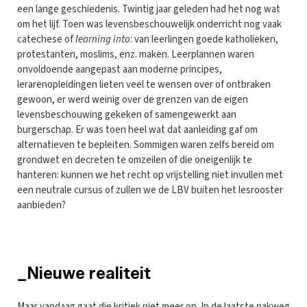
een lange geschiedenis. Twintig jaar geleden had het nog wat
om het lijf. Toen was levensbeschouwelijk onderricht nog vaak
catechese of
learning into
: van leerlingen goede katholieken,
protestanten, moslims, enz. maken. Leerplannen waren
onvoldoende aangepast aan moderne principes,
lerarenopleidingen lieten veel te wensen over of ontbraken
gewoon, er werd weinig over de grenzen van de eigen
levensbeschouwing gekeken of samengewerkt aan
burgerschap. Er was toen heel wat dat aanleiding gaf om
alternatieven te bepleiten. Sommigen waren zelfs bereid om
grondwet en decreten te omzeilen of die oneigenlijk te
hanteren: kunnen we het recht op vrijstelling niet invullen met
een neutrale cursus of zullen we de LBV buiten het lesrooster
aanbieden?
_Nieuwe realiteit
Maar vandaag gaat die kritiek niet meer op. In de laatste pakweg