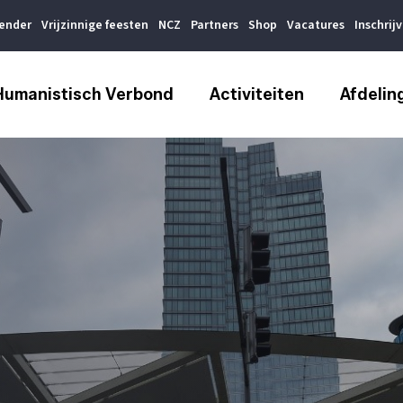
lender
Vrijzinnige feesten
NCZ
Partners
Shop
Vacatures
Inschrij
Humanistisch Verbond
Activiteiten
Afdelin