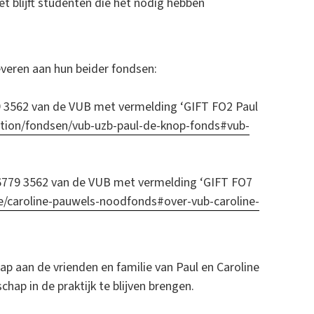
et blijft studenten die het nodig hebben
everen aan hun beider fondsen:
 3562 van de VUB met vermelding ‘GIFT FO2 Paul
tion/fondsen/vub-uzb-paul-de-knop-fonds#vub-
6779 3562 van de VUB met vermelding ‘GIFT FO7
e/caroline-pauwels-noodfonds#over-vub-caroline-
p aan de vrienden en familie van Paul en Caroline
hap in de praktijk te blijven brengen.