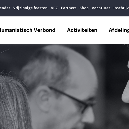
lender
Vrijzinnige feesten
NCZ
Partners
Shop
Vacatures
Inschrij
Humanistisch Verbond
Activiteiten
Afdelin