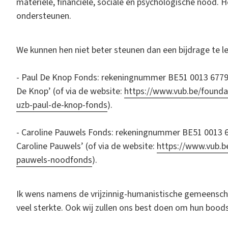
materiële, financiële, sociale en psychologische nood. H
ondersteunen.
We kunnen hen niet beter steunen dan een bijdrage te l
- Paul De Knop Fonds: rekeningnummer BE51 0013 6779
De Knop’ (of via de website:
https://www.vub.be/founda
uzb-paul-de-knop-fonds
).
- Caroline Pauwels Fonds: rekeningnummer BE51 0013 
Caroline Pauwels’ (of via de website:
https://www.vub.b
pauwels-noodfonds
).
Ik wens namens de vrijzinnig-humanistische gemeenscha
veel sterkte. Ook wij zullen ons best doen om hun boodsc