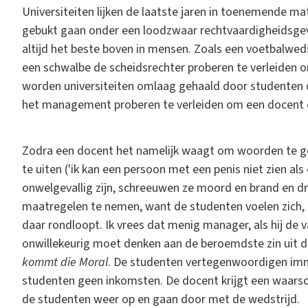
Universiteiten lijken de laatste jaren in toenemende m
gebukt gaan onder een loodzwaar rechtvaardigheidsgevo
altijd het beste boven in mensen. Zoals een voetbalwe
een schwalbe de scheidsrechter proberen te verleiden 
worden universiteiten omlaag gehaald door studenten d
het management proberen te verleiden om een docent de 
Zodra een docent het namelijk waagt om woorden te geb
te uiten ('ik kan een persoon met een penis niet zien als 
onwelgevallig zijn, schreeuwen ze moord en brand en d
maatregelen te nemen, want de studenten voelen zich, zo
daar rondloopt. Ik vrees dat menig manager, als hij de v
onwillekeurig moet denken aan de beroemdste zin uit 
kommt die Moral
. De studenten vertegenwoordigen im
studenten geen inkomsten. De docent krijgt een waarsc
de studenten weer op en gaan door met de wedstrijd.