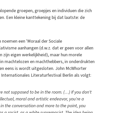
opende groepen, groepjes en individuen die zich
en. Een kleine kanttekening bij dat laatste: de
n noemen een 'Moraal der Sociale
ativisme aanhangen (d.w.z. dat er geen voor allen
 zijn eigen werkelijkheid), maar hun morele
op in machtelozen en machthebbers, in onderdrukten
hen eens is wordt uitgesloten. John McWhorter
nternationales Literaturfestival Berlin als volgt:
re not supposed to be in the room. (…) If you don't
tellectual, moral and artistic endeavor, you're a
e in the conversation and more to the point, you
s a racist, as a white supremacist. The idea being