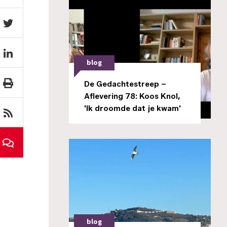
blog
De Gedachtestreep –
Aflevering 78: Koos Knol,
'Ik droomde dat je kwam'
blog