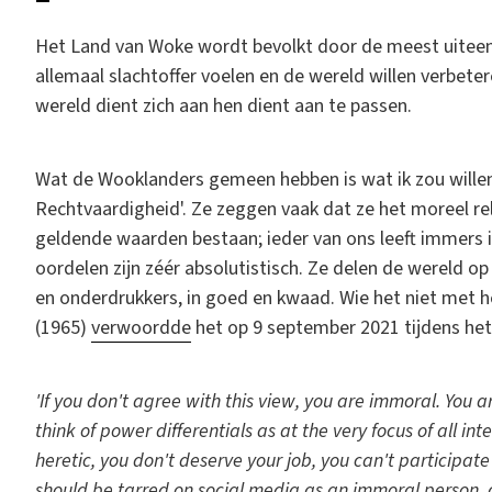
Het Land van Woke wordt bevolkt door de meest uiteenl
allemaal slachtoffer voelen en de wereld willen verbeter
wereld dient zich aan hen dient aan te passen.
Wat de Wooklanders gemeen hebben is wat ik zou wille
Rechtvaardigheid'. Ze zeggen vaak dat ze het moreel rel
geldende waarden bestaan; ieder van ons leeft immers in
oordelen zijn zéér absolutistisch. Ze delen de wereld 
en onderdrukkers, in goed en kwaad. Wie het niet met 
(1965)
verwoordde
het op 9 september 2021 tijdens het I
'If you don't agree with this view, you are immoral. You a
think of power differentials as at the very focus of all in
heretic, you don't deserve your job, you can't participat
should be tarred on social media as an immoral person, a