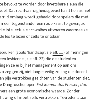
ate bevolkt te worden door kwetsbare zielen die
el. Dat rechtvaardigheidsgevoel haalt helaas niet
dstrijd omlaag wordt gehaald door spelers die met
om een tegenstander een rode kaart te geven, zo
ie intellectuele schwalbes uitvoeren waarmee ze
les te lezen of zelfs te ontslaan.
ruiken (zoals 'handicap'; zie
afl. 11
) of meningen
een lesbienne'; zie
afl. 22
) die de studenten
ringen ze er bij het management op aan om
 zeggen zij, niet langer veilig zolang die docent
an pijn vertrokken gezichten van de studenten ziet,
de Dreigroschenoper:
Erst kommt das Fressen, dan
mers een grote economische waarde. Zonder
huwing of moet zelfs vertrekken. Tevreden staan