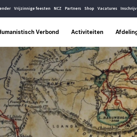
lender
Vrijzinnige feesten
NCZ
Partners
Shop
Vacatures
Inschrij
Humanistisch Verbond
Activiteiten
Afdelin