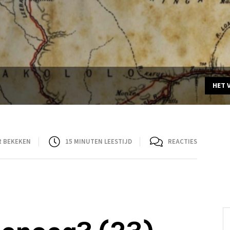
HET 
R BEKEKEN
15
MINUTEN LEESTIJD
REACTIES