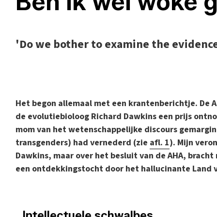
Ben ik wel woke 
'Do we bother to examine the evidenc
H
et begon allemaal met een krantenberichtje. De A
de evolutiebioloog Richard Dawkins een prijs ontn
mom van het wetenschappelijke discours gemargin
transgenders) had vernederd (zie
afl. 1
). Mijn vero
Dawkins, maar over het besluit van de AHA, bracht 
een ontdekkingstocht door het hallucinante Land 
_Intellectuele schwalbes