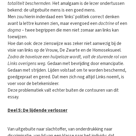
totaliteit beschermden
. Het amalgaam is de lezer ondertussen
bekend: de uitgebuite mens is een goed mens.
Men zou hierin inderdaad een 'links' politiek correct denken
avant la lettre kunnen zien, maar evengoed een
doctrine
of een
dogma
– twee begrippen die men niet zomaar aan links kan
toewijzen.
Hoe dan ook: deze zienswijze was zeker niet aanwezig bij de
visie van links op de Vrouw, De Zwarte en de Homoseksueel.
Zodra de haveloze een hulpeloze wordt, valt de sturende rol van
Links overigens weg.
Gedaan met bevrijding door emancipatie.
Gedaan met strijden. Lijden volstaat om te worden beschermd,
goedgepraat en gered. Dat men zich nog altijd Links noemt, is
voer voor de betekenisleer.
Deze problematiek valt echter buiten de contouren van dit
essay.
Deel 5: De lijdende verlosser
Van uitgebuite naar slachtoffer, van onderdrukking naar
discriminatie, van lid van een klasse naar het individu: dat