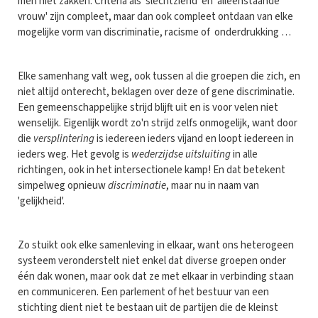
men niet zakken. Criteria als 'slechtziend' en 'alleenstaande
vrouw' zijn compleet, maar dan ook compleet ontdaan van elke
mogelijke vorm van discriminatie, racisme of onderdrukking …
Elke samenhang valt weg, ook tussen al die groepen die zich, en
niet altijd onterecht, beklagen over deze of gene discriminatie.
Een gemeenschappelijke strijd blijft uit en is voor velen niet
wenselijk. Eigenlijk wordt zo'n strijd zelfs onmogelijk, want door
die
versplintering
is iedereen ieders vijand en loopt iedereen in
ieders weg. Het gevolg is
wederzijdse uitsluiting
in alle
richtingen, ook in het intersectionele kamp! En dat betekent
simpelweg opnieuw
discriminatie
, maar nu in naam van
'gelijkheid'.
Zo stuikt ook elke samenleving in elkaar, want ons heterogeen
systeem veronderstelt niet enkel dat diverse groepen onder
één dak wonen, maar ook dat ze met elkaar in verbinding staan
en communiceren. Een parlement of het bestuur van een
stichting dient niet te bestaan uit de partijen die de kleinst