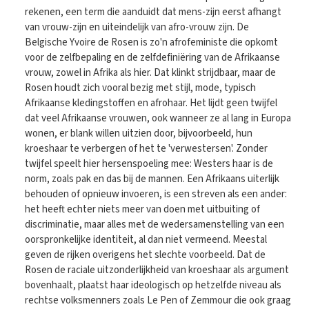
rekenen, een term die aanduidt dat mens-zijn eerst afhangt
van vrouw-zijn en uiteindelijk van afro-vrouw zijn. De
Belgische Yvoire de Rosen is zo'n afrofeministe die opkomt
voor de zelfbepaling en de zelfdefiniëring van de Afrikaanse
vrouw, zowel in Afrika als hier. Dat klinkt strijdbaar, maar de
Rosen houdt zich vooral bezig met stijl, mode, typisch
Afrikaanse kledingstoffen en afrohaar. Het lijdt geen twijfel
dat veel Afrikaanse vrouwen, ook wanneer ze al lang in Europa
wonen, er blank willen uitzien door, bijvoorbeeld, hun
kroeshaar te verbergen of het te 'verwestersen'. Zonder
twijfel speelt hier hersenspoeling mee: Westers haar is de
norm, zoals pak en das bij de mannen. Een Afrikaans uiterlijk
behouden of opnieuw invoeren, is een streven als een ander:
het heeft echter niets meer van doen met uitbuiting of
discriminatie, maar alles met de wedersamenstelling van een
oorspronkelijke identiteit, al dan niet vermeend. Meestal
geven de rijken overigens het slechte voorbeeld. Dat de
Rosen de raciale uitzonderlijkheid van kroeshaar als argument
bovenhaalt, plaatst haar ideologisch op hetzelfde niveau als
rechtse volksmenners zoals Le Pen of Zemmour die ook graag