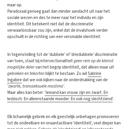
maar op.
Paradoxaal genoeg gaat dan minder aandacht uit naar het
sociale wezen en des te meer naar het individu en zijn
identiteit. Dit betekent niet dat de discriminatie
verwaarloosbaar zou zijn, enkel dat de invalshoek verder
opschuift in de richting van een versmalde identiteit.
In tegenstelling tot de 'dubbele' of 'driedubbele' discriminatie
van toen, staat bij intersectionaliteit
geen rem op de kleinst
mogelijke deler
van het begrip identiteit, dat alleen maar uit
gebreken en tekorten
blijkt te bestaan. Zo wil
Sabrine
Ingabire
dat we ook kijken naar de onderdrukking van de
'zwarte, transseksuele moslima'
.
Maar alles kan beter:
'Iemand kan vrouw zijn en zwart. En
lesbisch. En alleenstaande moeder. En ook nog slechtziend'
.
Elk lichamelijk gebrek en elk geestelijk onbehagen promoveren
tot de ondeelbare en onaantastbare 'identiteit', veel dieper kan