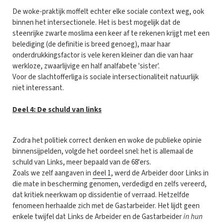
De woke-praktijk moffelt echter elke sociale context weg, ook
binnen het intersectionele. Het is best mogelijk dat de
steenrijke zwarte moslima een keer af te rekenen krijgt met een
belediging (de definitie is breed genoeg), maar haar
onderdrukkingsfactor is vele keren kleiner dan die van haar
werkloze, zwaarlijvige en half analfabete 'sister'.
Voor de slachtofferliga is sociale intersectionaliteit natuurlijk
niet interessant.
Deel 4: De schuld van links
Zodra het politiek correct denken en woke de publieke opinie
binnensijpelden, volgde het oordeel snel: het is allemaal de
schuld van Links, meer bepaald van de 68'ers.
Zoals we zelf aangaven in
deel 1
, werd de Arbeider door Links in
die mate in bescherming genomen, verdedigd en zelfs vereerd,
dat kritiek neerkwam op dissidentie of verraad. Hetzelfde
fenomeen herhaalde zich met de Gastarbeider. Het lijdt geen
enkele twijfel dat Links de Arbeider en de Gastarbeider
in hun