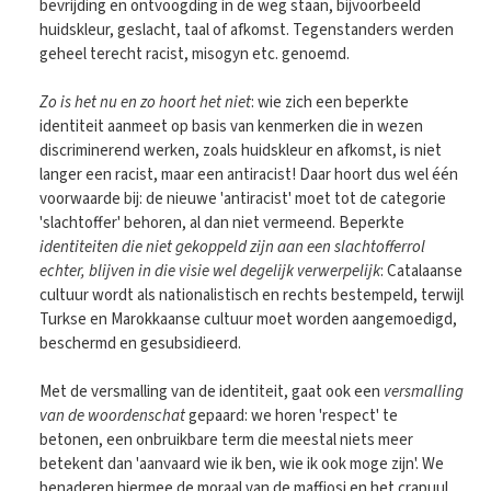
bevrijding en ontvoogding in de weg staan, bijvoorbeeld
huidskleur, geslacht, taal of afkomst. Tegenstanders werden
geheel terecht racist, misogyn etc. genoemd.
Zo is het nu en zo hoort het niet
: wie zich een beperkte
identiteit aanmeet op basis van kenmerken die in wezen
discriminerend werken, zoals huidskleur en afkomst, is niet
langer een racist, maar een antiracist! Daar hoort dus wel één
voorwaarde bij: de nieuwe 'antiracist' moet tot de categorie
'slachtoffer' behoren, al dan niet vermeend. Beperkte
identiteiten die niet gekoppeld zijn aan een slachtofferrol
echter, blijven in die visie wel degelijk verwerpelijk
: Catalaanse
cultuur wordt als nationalistisch en rechts bestempeld, terwijl
Turkse en Marokkaanse cultuur moet worden aangemoedigd,
beschermd en gesubsidieerd.
Met de versmalling van de identiteit, gaat ook een
versmalling
van de woordenschat
gepaard: we horen 'respect' te
betonen, een onbruikbare term die meestal niets meer
betekent dan 'aanvaard wie ik ben, wie ik ook moge zijn'. We
benaderen hiermee de moraal van de maffiosi en het crapuul,