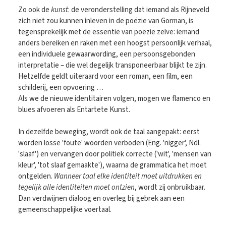
Zo ook de
kunst
: de veronderstelling dat iemand als Rijneveld
zich niet zou kunnen inleven in de poëzie van Gorman, is
tegensprekelijk met de essentie van poëzie zelve: iemand
anders bereiken en raken met een hoogst persoonlijk verhaal,
een individuele gewaarwording, een persoonsgebonden
interpretatie – die wel degelijk transponeerbaar blijkt te zijn.
Hetzelfde geldt uiteraard voor een roman, een film, een
schilderij, een opvoering …
Als we de nieuwe identitairen volgen, mogen we flamenco en
blues afvoeren als Entartete Kunst.
In dezelfde beweging, wordt ook de taal aangepakt: eerst
worden losse 'foute' woorden verboden (Eng. 'nigger', Ndl.
'slaaf') en vervangen door politiek correcte ('wit', 'mensen van
kleur', 'tot slaaf gemaakte'), waarna de grammatica het moet
ontgelden.
Wanneer taal elke identiteit moet uitdrukken en
tegelijk alle identiteiten moet ontzien
, wordt zij onbruikbaar.
Dan verdwijnen dialoog en overleg bij gebrek aan een
gemeenschappelijke voertaal.