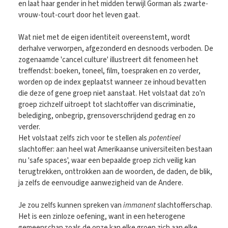
en laat haar gender in het midden terwijl Gorman als zwarte-
vrouw-tout-court door het leven gaat.
Wat niet met de eigen identiteit overeenstemt, wordt
derhalve verworpen, afgezonderd en desnoods verboden. De
zogenaamde 'cancel culture' illustreert dit fenomeen het
treffendst: boeken, toneel, film, toespraken en zo verder,
worden op de index geplaatst wanneer ze inhoud bevatten
die deze of gene groep niet aanstaat. Het volstaat dat zo'n
groep zichzelf uitroept tot slachtoffer van discriminatie,
belediging, onbegrip, grensoverschrijdend gedrag en zo
verder.
Het volstaat zelfs zich voor te stellen als
potentieel
slachtoffer: aan heel wat Amerikaanse universiteiten bestaan
nu 'safe spaces', waar een bepaalde groep zich veilig kan
terugtrekken, onttrokken aan de woorden, de daden, de blik,
ja zelfs de eenvoudige aanwezigheid van de Andere.
Je zou zelfs kunnen spreken van
immanent
slachtofferschap.
Het is een zinloze oefening, want in een heterogene
gemeenschap zoals de onze kan elke groep zich aan elke