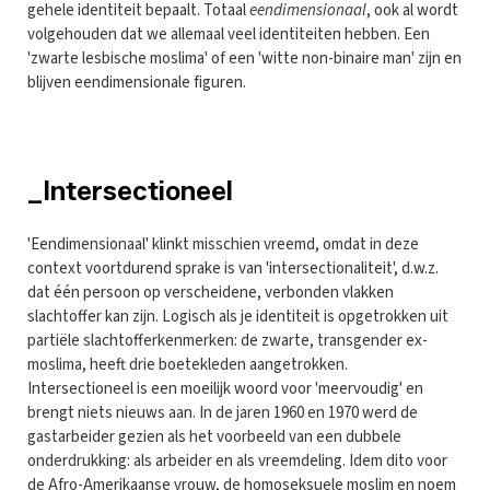
gehele identiteit bepaalt. Totaal
eendimensionaal
, ook al wordt
volgehouden dat we allemaal veel identiteiten hebben. Een
'zwarte lesbische moslima' of een 'witte non-binaire man' zijn en
blijven eendimensionale figuren.
_Intersectioneel
'Eendimensionaal' klinkt misschien vreemd, omdat in deze
context voortdurend sprake is van 'intersectionaliteit', d.w.z.
dat één persoon op verscheidene, verbonden vlakken
slachtoffer kan zijn. Logisch als je identiteit is opgetrokken uit
partiële slachtofferkenmerken: de zwarte, transgender ex-
moslima, heeft drie boetekleden aangetrokken.
Intersectioneel is een moeilijk woord voor 'meervoudig' en
brengt niets nieuws aan. In de jaren 1960 en 1970 werd de
gastarbeider gezien als het voorbeeld van een dubbele
onderdrukking: als arbeider en als vreemdeling. Idem dito voor
de Afro-Amerikaanse vrouw, de homoseksuele moslim en noem