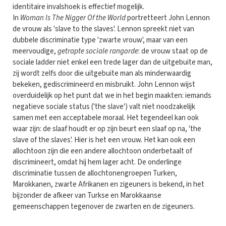
identitaire invalshoek is effectief mogelijk.
In
Woman Is The Nigger Of the World
portretteert John Lennon
de vrouw als 'slave to the slaves'. Lennon spreekt niet van
dubbele discriminatie type 'zwarte vrouw', maar van een
meervoudige,
getrapte sociale rangorde
: de vrouw staat op de
sociale ladder niet enkel een trede lager dan de uitgebuite man,
zij wordt zelfs door die uitgebuite man als minderwaardig
bekeken, gediscrimineerd en misbruikt. John Lennon wijst
overduidelijk op het punt dat we in het begin maakten: iemands
negatieve sociale status ('the slave') valt niet noodzakelijk
samen met een acceptabele moraal. Het tegendeel kan ook
waar zijn: de slaaf houdt er op zijn beurt een slaaf op na, 'the
slave of the slaves'. Hier is het een vrouw. Het kan ook een
allochtoon zijn die een andere allochtoon onderbetaalt of
discrimineert, omdat hij hem lager acht. De onderlinge
discriminatie tussen de allochtonengroepen Turken,
Marokkanen, zwarte Afrikanen en zigeuners is bekend, in het
bijzonder de afkeer van Turkse en Marokkaanse
gemeenschappen tegenover de zwarten en de zigeuners.