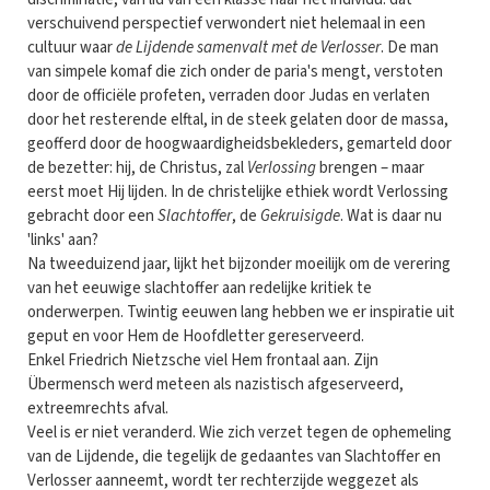
verschuivend perspectief verwondert niet helemaal in een
cultuur waar
de Lijdende samenvalt met de Verlosser
. De man
van simpele komaf die zich onder de paria's mengt, verstoten
door de officiële profeten, verraden door Judas en verlaten
door het resterende elftal, in de steek gelaten door de massa,
geofferd door de hoogwaardigheidsbekleders, gemarteld door
de bezetter: hij, de Christus, zal
Verlossing
brengen – maar
eerst moet Hij lijden. In de christelijke ethiek wordt Verlossing
gebracht door een
Slachtoffer
, de
Gekruisigde
. Wat is daar nu
'links' aan?
Na tweeduizend jaar, lijkt het bijzonder moeilijk om de verering
van het eeuwige slachtoffer aan redelijke kritiek te
onderwerpen. Twintig eeuwen lang hebben we er inspiratie uit
geput en voor Hem de Hoofdletter gereserveerd.
Enkel Friedrich Nietzsche viel Hem frontaal aan. Zijn
Übermensch werd meteen als nazistisch afgeserveerd,
extreemrechts afval.
Veel is er niet veranderd. Wie zich verzet tegen de ophemeling
van de Lijdende, die tegelijk de gedaantes van Slachtoffer en
Verlosser aanneemt, wordt ter rechterzijde weggezet als