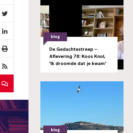
blog
De Gedachtestreep –
Aflevering 78: Koos Knol,
'Ik droomde dat je kwam'
blog