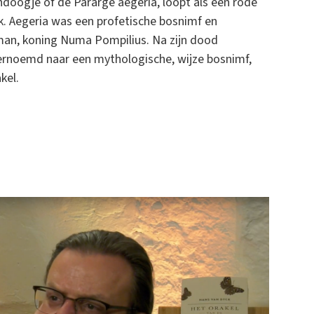
andoogje of de Pararge aegeria, loopt als een rode
k. Aegeria was een profetische bosnimf en
man, koning Numa Pompilius. Na zijn dood
vernoemd naar een mythologische, wijze bosnimf,
kel.