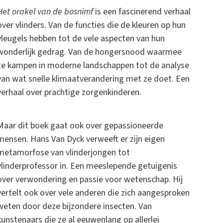
Het orakel van de bosnimf
is een fascinerend verhaal
over vlinders. Van de functies die de kleuren op hun
vleugels hebben tot de vele aspecten van hun
wonderlijk gedrag. Van de hongersnood waarmee
ze kampen in moderne landschappen tot de analyse
van wat snelle klimaatverandering met ze doet. Een
verhaal over prachtige zorgenkinderen.
Maar dit boek gaat ook over gepassioneerde
mensen. Hans Van Dyck verweeft er zijn eigen
metamorfose van vlinderjongen tot
vlinderprofessor in. Een meeslepende getuigenis
over verwondering en passie voor wetenschap. Hij
vertelt ook over vele anderen die zich aangesproken
weten door deze bijzondere insecten. Van
kunstenaars die ze al eeuwenlang op allerlei