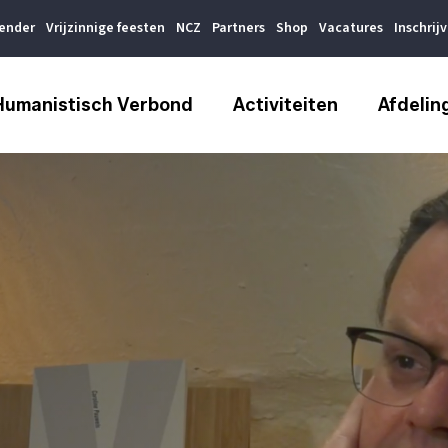
lender
Vrijzinnige feesten
NCZ
Partners
Shop
Vacatures
Inschrij
Humanistisch Verbond
Activiteiten
Afdelin