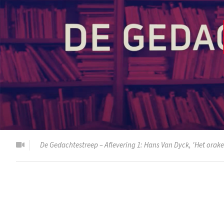
De Gedachtestreep – Aflevering 1: Hans Van Dyck, 'Het orake