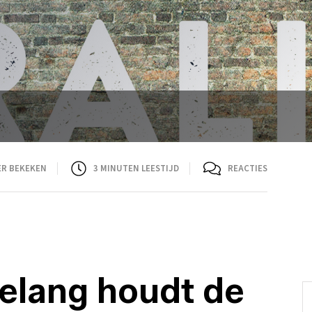
ER BEKEKEN
3
MINUTEN LEESTIJD
REACTIES
oelang houdt de