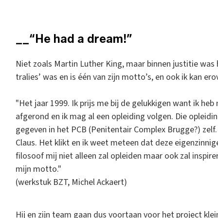
__“He had a dream!”
Niet zoals Martin Luther King, maar binnen justitie was
tralies’ was en is één van zijn motto’s, en ook ik kan er
"Het jaar 1999. Ik prijs me bij de gelukkigen want ik he
afgerond en ik mag al een opleiding volgen. Die opleidi
gegeven in het PCB (Penitentair Complex Brugge?) zelf.
Claus. Het klikt en ik weet meteen dat deze eigenzinnig
filosoof mij niet alleen zal opleiden maar ook zal inspi
mijn motto."
(werkstuk BZT, Michel Ackaert)
Hij en zijn team gaan dus voortaan voor het project klei