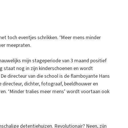
 het toch eventjes schrikken. ‘Meer mens minder
over meepraten.
b nauwelijks mijn stageperiode van 3 maand positief
ng staat nog in zijn kinderschoenen en wordt
 De directeur van die school is de flamboyante Hans
e directeur, dichter, fotograaf, beeldhouwer en
reren. ‘Minder tralies meer mens’ wordt voortaan ook
nschalige detentiehuizen. Revolutionair? Neen, zijn