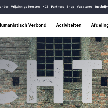
lender
Vrijzinnige feesten
NCZ
Partners
Shop
Vacatures
Inschrij
Humanistisch Verbond
Activiteiten
Afdelin