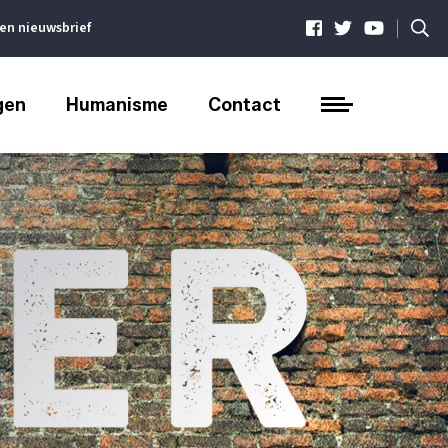
|
ven nieuwsbrief
gen
Humanisme
Contact