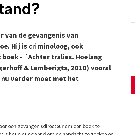
stand?
ur van de gevangenis van
oe. Hij is criminoloog, ook
t boek - ´Achter tralies. Hoelang
erhoff & Lamberigts, 2018) vooral
t nu verder moet met het
is voor een gevangenisdirecteur om een boek te
er is het niet gewend om de aandacht te zoeken en