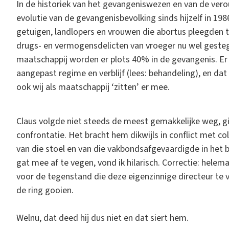
In de historiek van het gevangeniswezen en van de ve
evolutie van de gevangenisbevolking sinds hijzelf in 198
getuigen, landlopers en vrouwen die abortus pleegden t
drugs- en vermogensdelicten van vroeger nu wel geste
maatschappij worden er plots 40% in de gevangenis. E
aangepast regime en verblijf (lees: behandeling), en d
ook wij als maatschappij ‘zitten’ er mee.
Claus volgde niet steeds de meest gemakkelijke weg, gin
confrontatie. Het bracht hem dikwijls in conflict met co
van die stoel en van die vakbondsafgevaardigde in het b
gat mee af te vegen, vond ik hilarisch. Correctie: helemaa
voor de tegenstand die deze eigenzinnige directeur te 
de ring gooien.
Welnu, dat deed hij dus niet en dat siert hem.