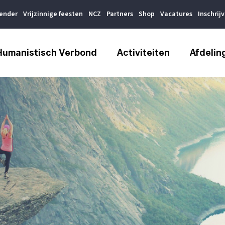
lender
Vrijzinnige feesten
NCZ
Partners
Shop
Vacatures
Inschrij
Humanistisch Verbond
Activiteiten
Afdelin