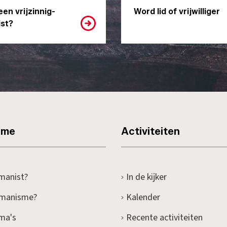
een vrijzinnig-
Word lid of vrijwilliger
st?
sme
Activiteiten
manist?
In de kijker
umanisme?
Kalender
ma's
Recente activiteiten