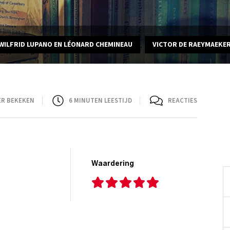
WILFRID LUPANO EN LÉONARD CHEMINEAU
VICTOR DE RAEYMAEKE
ER BEKEKEN
6
MINUTEN LEESTIJD
REACTIES
Waardering