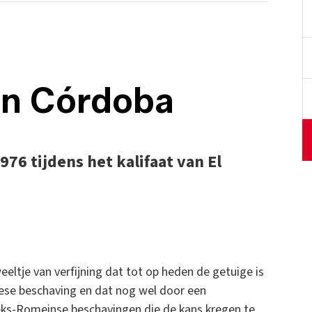
an Córdoba
 976 tijdens het kalifaat van El
eltje van verfijning dat tot op heden de getuige is
ese beschaving en dat nog wel door een
ieks-Romeinse beschavingen die de kans kregen te