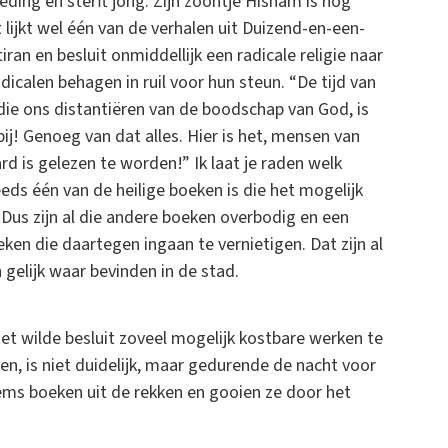
eding en sterft jong. Zijn zoontje Hisham is nog
t lijkt wel één van de verhalen uit Duizend-en-een-
iran en besluit onmiddellijk een radicale religie naar
dicalen behagen in ruil voor hun steun. “De tijd van
die ons distantiëren van de boodschap van God, is
bij! Genoeg van dat alles. Hier is het, mensen van
d is gelezen te worden!” Ik laat je raden welk
eds één van de heilige boeken is die het mogelijk
 Dus zijn al die andere boeken overbodig en een
ken die daartegen ingaan te vernietigen. Dat zijn al
 gelijk waar bevinden in de stad.
et wilde besluit zoveel mogelijk kostbare werken te
n, is niet duidelijk, maar gedurende de nacht voor
ems boeken uit de rekken en gooien ze door het