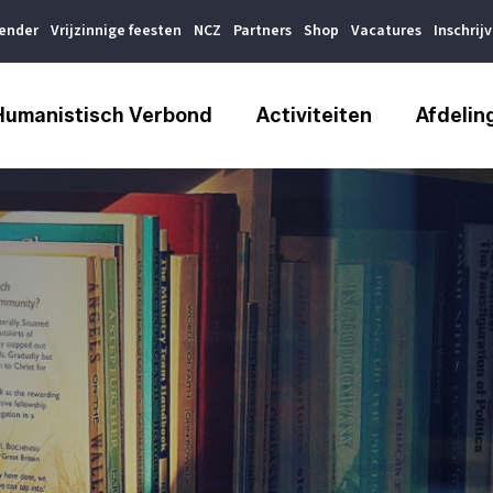
lender
Vrijzinnige feesten
NCZ
Partners
Shop
Vacatures
Inschrij
Humanistisch Verbond
Activiteiten
Afdelin