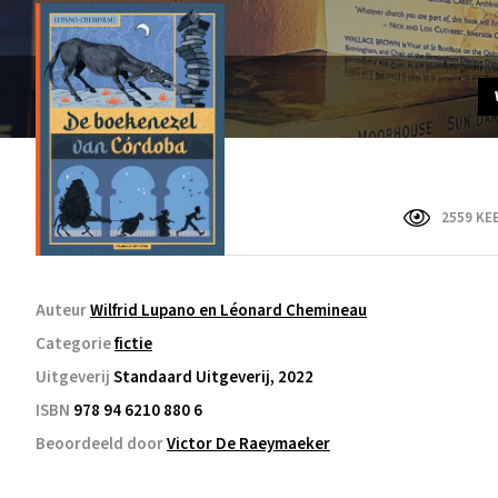
2559 KE
Auteur
Wilfrid Lupano en Léonard Chemineau
Categorie
fictie
Uitgeverij
Standaard Uitgeverij, 2022
ISBN
978 94 6210 880 6
Beoordeeld door
Victor De Raeymaeker