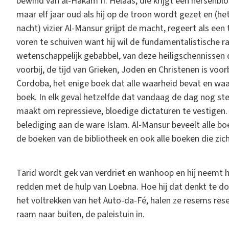
bewind van al-Hakam II. Helaas, die krijgt een hersenblo
maar elf jaar oud als hij op de troon wordt gezet en (he
nacht) vizier Al-Mansur grijpt de macht, regeert als een t
voren te schuiven want hij wil de fundamentalistische ra
wetenschappelijk gebabbel, van deze heiligschennissen 
voorbij, de tijd van Grieken, Joden en Christenen is voor
Cordoba, het enige boek dat alle waarheid bevat en waar
boek. In elk geval hetzelfde dat vandaag de dag nog ste
maakt om repressieve, bloedige dictaturen te vestigen.
belediging aan de ware Islam. Al-Mansur beveelt alle boe
de boeken van de bibliotheek en ook alle boeken die zich
Tarid wordt gek van verdriet en wanhoop en hij neemt h
redden met de hulp van Loebna. Hoe hij dat denkt te doe
het voltrekken van het Auto-da-Fé, halen ze resems res
raam naar buiten, de paleistuin in.