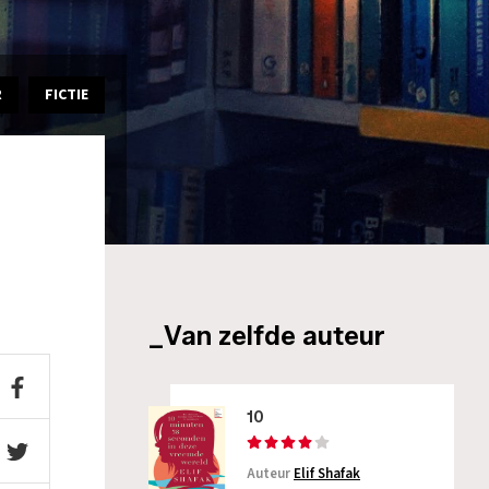
R
FICTIE
_Van zelfde auteur
10
Auteur
Elif Shafak