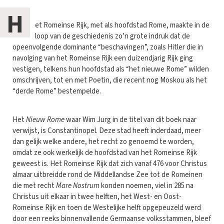
H
et Romeinse Rijk, met als hoofdstad Rome, maakte in de
loop van de geschiedenis zo’n grote indruk dat de
opeenvolgende dominante “beschavingen”, zoals Hitler die in
navolging van het Romeinse Rijk een duizendjarig Rijk ging
vestigen, telkens hun hoofdstad als “het nieuwe Rome” wilden
omschrijven, tot en met Poetin, die recent nog Moskou als het
“derde Rome” bestempelde.
Het
Nieuw Rome
waar Wim Jurg in de titel van dit boek naar
verwijst, is Constantinopel. Deze stad heeft inderdaad, meer
dan gelijk welke andere, het recht zo genoemd te worden,
omdat ze ook werkelijk de hoofdstad van het Romeinse Rijk
geweest is. Het Romeinse Rijk dat zich vanaf 476 voor Christus
almaar uitbreidde rond de Middellandse Zee tot de Romeinen
die met recht
Mare Nostrum
konden noemen, viel in 285 na
Christus uit elkaar in twee helften, het West- en Oost-
Romeinse Rijk en toen de Westelijke helft opgepeuzeld werd
door een reeks binnenvallende Germaanse volksstammen, bleef