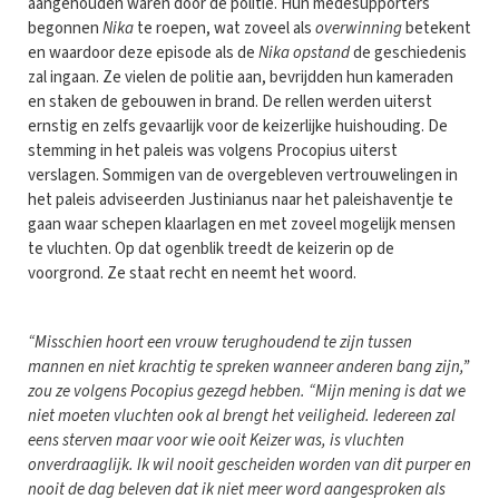
aangehouden waren door de politie. Hun medesupporters
begonnen
Nika
te roepen, wat zoveel als
overwinning
betekent
en waardoor deze episode als de
Nika opstand
de geschiedenis
zal ingaan. Ze vielen de politie aan, bevrijdden hun kameraden
en staken de gebouwen in brand. De rellen werden uiterst
ernstig en zelfs gevaarlijk voor de keizerlijke huishouding. De
stemming in het paleis was volgens Procopius uiterst
verslagen. Sommigen van de overgebleven vertrouwelingen in
het paleis adviseerden Justinianus naar het paleishaventje te
gaan waar schepen klaarlagen en met zoveel mogelijk mensen
te vluchten. Op dat ogenblik treedt de keizerin op de
voorgrond. Ze staat recht en neemt het woord.
“Misschien hoort een vrouw terughoudend te zijn tussen
mannen en niet krachtig te spreken wanneer anderen bang zijn,”
zou ze volgens Pocopius gezegd hebben. “Mijn mening is dat we
niet moeten vluchten ook al brengt het veiligheid. Iedereen zal
eens sterven maar voor wie ooit Keizer was, is vluchten
onverdraaglijk. Ik wil nooit gescheiden worden van dit purper en
nooit de dag beleven dat ik niet meer word aangesproken als