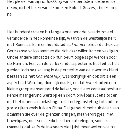
Het plezier van zijn
ontdekking
van die periode in de 5e en 6e
eeuw, na het lezen van de boeken Robert Graves, zindert nog
na.
Het is inderdaad een buitengewone periode, waarin zoveel
veranderde in het Romeinse Rijk, waarvan de Westelijke helft
met Rome als kern en hoofdstad
verkruimelt
onder de druk van
Germaanse volksstammen die zich daar willen komen vestigen.
Onder andere omdat ze op hun beurt opgejaagd werden door
de Hunnen. Eén van de verbazende aspecten is het feit dat dit
gebied toch nog zo lang in de perceptie van de inwoners bleef
bestaan als het
Romeinse Rijk
, waarschijnlijk en ook dit is een
aspect dat Wim Jurg duidelijk maakt, omdat
Rome
buiten een
kleine groep mensen rond de keizer, nooit een centraal bestuur
kende maar gerund werd op een soort privébasis, zelfs tot en
met het innen van belastingen. Dit in tegenstelling tot andere
grote rijken zoals Irak en China. Dat gebeurt met subsidies aan
stammen die over de grenzen dringen, met verdragjes, met
huwelijkjes, met soms enkele schermutselingen, soms zo
rommelig dat zelfs de inwoners niet juist meer weten wie nu