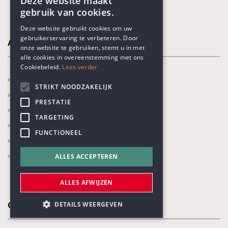
Deze website maakt
gebruik van cookies.
ENGLISH
Deze website gebruikt cookies om uw
gebruikerservaring te verbeteren. Door
DUTCH
Activiteiten
onze website te gebruiken, stemt u in met
alle cookies in overeenstemming met ons
Cookiebeleid.
Lees verder
In de kijker
STRIKT NOODZAKELIJK
Kalender
PRESTATIE
Recente activiteiten
TARGETING
Prijs Vrijzinnig Humanisme
FUNCTIONEEL
Boekenprijs
Karel Poma-lezing
ALLES ACCEPTEREN
ALLES AFWIJZEN
DETAILS WEERGEVEN
Onze thema's