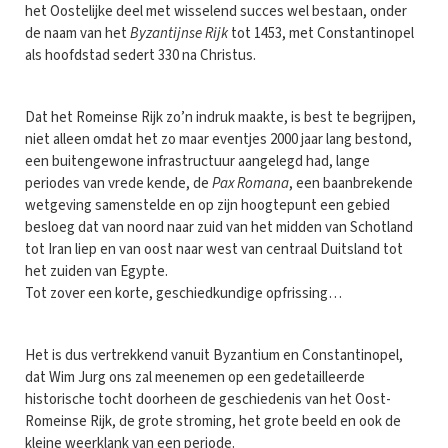
het Oostelijke deel met wisselend succes wel bestaan, onder
de naam van het
Byzantijnse Rijk
tot 1453, met Constantinopel
als hoofdstad sedert 330 na Christus.
Dat het Romeinse Rijk zo’n indruk maakte, is best te begrijpen,
niet alleen omdat het zo maar eventjes 2000 jaar lang bestond,
een buitengewone infrastructuur aangelegd had, lange
periodes van vrede kende, de
Pax Romana
, een baanbrekende
wetgeving samenstelde en op zijn hoogtepunt een gebied
besloeg dat van noord naar zuid van het midden van Schotland
tot Iran liep en van oost naar west van centraal Duitsland tot
het zuiden van Egypte.
Tot zover een korte, geschiedkundige opfrissing…
Het is dus vertrekkend vanuit Byzantium en Constantinopel,
dat Wim Jurg ons zal meenemen op een gedetailleerde
historische tocht doorheen de geschiedenis van het Oost-
Romeinse Rijk, de grote stroming, het grote beeld en ook de
kleine weerklank van een periode.