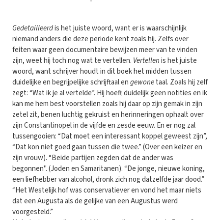
Gedetailleerd
is het juiste woord, want er is waarschijnlijk
niemand anders die deze periode kent zoals hij. Zelfs over
feiten waar geen documentaire bewijzen meer van te vinden
zijn, weet hij toch nog wat te vertellen.
Vertellen
is het juiste
woord, want schrijver houdt in dit boek het midden tussen
duidelijke en begrijpelijke schrijftaal en
gewone
taal. Zoals hij zelf
zegt: “Wat ik je al vertelde”. Hij hoeft duidelijk geen notities en ik
kan me hem best voorstellen zoals hij daar op zijn gemak in zijn
zetel zit, benen luchtig gekruist en herinneringen ophaalt over
zijn Constantinopel in de vijfde en zesde eeuw. En er nog zal
tussengooien: “Dat moet een interessant koppel geweest zijn”,
“Dat kon niet goed gaan tussen die twee.” (Over een keizer en
zijn vrouw). “Beide partijen zegden dat de ander was
begonnen". (Joden en Samaritanen). “De jonge, nieuwe koning,
een liefhebber van alcohol, dronk zich nog datzelfde jaar dood.”
“Het Westelijk hof was conservatiever en vond het maar niets
dat een Augusta als de gelijke van een Augustus werd
voorgesteld.”