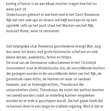
koning of keizer is en aan elkaar moeten vragen hoe het nu
weer juist zit.
Ondertussen gebeurt er wel heel veel in het Oost-Romeinse
Rijk dat met vele ups en downs wel blijft bestaan en op een
ogenblik zelfs op het punt staat het Westen van het Rijk,
inclusief Rome, weer te veroveren.
Dat belangrijke stuk Romeinse geschiedenis brengt Wim Jurg
dus weer tot leven, met grote historische schetsen en vele
kleine details, anekdotes, feiten en feitjes.
De inval van de Germaanse volksstammen in het
Christelijk
Gemenebest rond de Middellandse Zee
, de verschillende munten
die geslagen worden in de verschillende delen van het Rijk, de
gevreesde naam
Attila
, de Hunnen en waar ze vandaan
kwamen, wat ze teweegbrachten, Theodosius die
universiteiten sticht, Theodosius die inziet dat wetten moeten
verzameld worden zodat ze onderling kunnen vergeleken
worden en er orde in geschapen wordt. Die het geluk heeft dat
te kunnen doen in een lange en stabiele regering. Wist je dat er