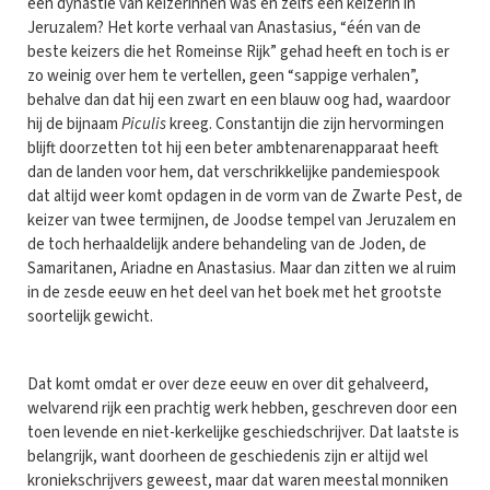
een dynastie van keizerinnen was en zelfs een keizerin in
Jeruzalem? Het korte verhaal van Anastasius, “één van de
beste keizers die het Romeinse Rijk” gehad heeft en toch is er
zo weinig over hem te vertellen, geen “sappige verhalen”,
behalve dan dat hij een zwart en een blauw oog had, waardoor
hij de bijnaam
Piculis
kreeg. Constantijn die zijn hervormingen
blijft doorzetten tot hij een beter ambtenarenapparaat heeft
dan de landen voor hem, dat verschrikkelijke pandemiespook
dat altijd weer komt opdagen in de vorm van de Zwarte Pest, de
keizer van twee termijnen, de Joodse tempel van Jeruzalem en
de toch herhaaldelijk andere behandeling van de Joden, de
Samaritanen, Ariadne en Anastasius. Maar dan zitten we al ruim
in de zesde eeuw en het deel van het boek met het grootste
soortelijk gewicht.
Dat komt omdat er over deze eeuw en over dit gehalveerd,
welvarend rijk een prachtig werk hebben, geschreven door een
toen levende en niet-kerkelijke geschiedschrijver. Dat laatste is
belangrijk, want doorheen de geschiedenis zijn er altijd wel
kroniekschrijvers geweest, maar dat waren meestal monniken