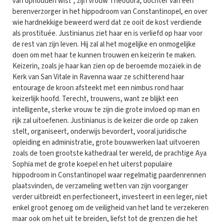
van ophouden wist”, zijn vrouw Theodora, dochter van een
berenverzorger in het hippodroom van Constantinopel, en over
wie hardnekkige beweerd werd dat ze ooit de kost verdiende
als prostituée. Justinianus ziet haar en is verliefd op haar voor
de rest van zijn leven. Hij zal al het mogelijke en onmogelijke
doen om met haar te kunnen trouwen en keizerin te maken.
Keizerin, zoals je haar kan zien op de beroemde mozaïek in de
Kerk van San Vitale in Ravenna waar ze schitterend haar
entourage de kroon afsteekt met een nimbus rond haar
keizerlijk hoofd. Terecht, trouwens, want ze blijkt een
intelligente, sterke vrouw te zijn die grote invloed op man en
rijk zal uitoefenen. Justinianus is de keizer die orde op zaken
stelt, organiseert, onderwijs bevordert, vooral juridische
opleiding en administratie, grote bouwwerken laat uitvoeren
zoals de toen grootste kathedraal ter wereld, de prachtige Aya
Sophia met de grote koepel en het uiterst populaire
hippodroom in Constantinopel waar regelmatig paardenrennen
plaatsvinden, de verzameling wetten van zijn voorganger
verder uitbreidt en perfectioneert, investeert in een leger, niet
enkel groot genoeg om de veiligheid van het land te verzekeren
maar ook om het uit te breiden, liefst tot de grenzen die het