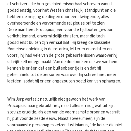
of schrijvers die hun geschiedenisverhaal schreven vanuit
godsdienstig, voor het Westen christelijk, standpunt en die
hebben de neiging de dingen door een dwingende, alles
overheersende en vervormende religieuze bril te zien.
Deze man heet Procopius, een voor die tijd buitengewoon
verlicht iemand, onvermijdelijk christen, maar die toch
godsdienst buiten zijn verhaal laat. Hij kreeg de klassieke
Romeinse opleiding in de retorica, letteren en rechten en
vooral, hij had vele van de grote gebeurtenissen waarover hij
schrijft zelf meegemaakt. Van de drie boeken die we van hem
kennen is er één dat een buitenbeentje is en dat hij
geheimhield tot de personen waarover hij schreef niet meer
leefden, zodat hij er een ongezouten beeld kon van ophangen.
Wim Jurg vertaalt natuurlijk niet gewoon het werk van
Procopius maar gebruikt het, naast alles en nog wat uit zijn
stevige eruditie, als een van de voornaamste bronnen waaruit
hij put voor de zesde eeuw. Naast zoveel meer, zijn de
voornaamste personages keizer Justinianus, “de keizer die niet