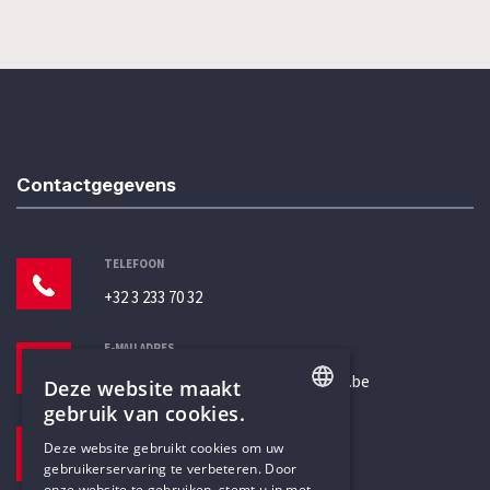
Contactgegevens
TELEFOON
+32 3 233 70 32
E-MAILADRES
secretariaat@humanistischverbond.be
Deze website maakt
gebruik van cookies.
BEZOEKADRES
ENGLISH
Deze website gebruikt cookies om uw
Pottenbrug 4
gebruikerservaring te verbeteren. Door
DUTCH
Antwerpen, 2000
onze website te gebruiken, stemt u in met