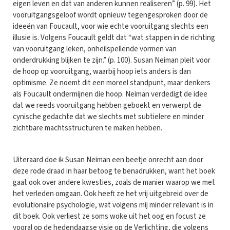
eigen leven en dat van anderen kunnen realiseren” (p. 99). Het
vooruitgangsgeloof wordt opnieuw tegengesproken door de
ideeën van Foucault, voor wie echte vooruitgang slechts een
illusie is. Volgens Foucault geldt dat “wat stappen in de richting
van vooruitgang leken, onheilspellende vormen van
onderdrukking blijken te zijn.” (p. 100). Susan Neiman pleit voor
de hoop op vooruitgang, waarbij hoop iets anders is dan
optimisme. Ze noemt dit een moreel standpunt, maar denkers
als Foucault ondermijnen die hoop. Neiman verdedigt de idee
dat we reeds vooruitgang hebben geboekt en verwerpt de
cynische gedachte dat we slechts met subtielere en minder
zichtbare machtsstructuren te maken hebben.
Uiteraard doe ik Susan Neiman een beetje onrecht aan door
deze rode draad in haar betoog te benadrukken, want het boek
gaat ook over andere kwesties, zoals de manier waarop we met
het verleden omgaan. Ook heeft ze het vrij uitgebreid over de
evolutionaire psychologie, wat volgens mij minder relevant is in
dit boek. Ook verliest ze soms woke uit het oog en focust ze
vooral op de hedendaagse visie op de Verlichting, die volgens