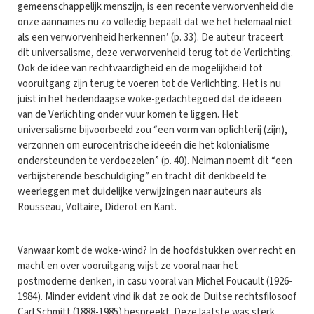
gemeenschappelijk menszijn, is een recente verworvenheid die
onze aannames nu zo volledig bepaalt dat we het helemaal niet
als een verworvenheid herkennen’ (p. 33). De auteur traceert
dit universalisme, deze verworvenheid terug tot de Verlichting.
Ook de idee van rechtvaardigheid en de mogelijkheid tot
vooruitgang zijn terug te voeren tot de Verlichting. Het is nu
juist in het hedendaagse woke-gedachtegoed dat de ideeën
van de Verlichting onder vuur komen te liggen. Het
universalisme bijvoorbeeld zou “een vorm van oplichterij (zijn),
verzonnen om eurocentrische ideeën die het kolonialisme
ondersteunden te verdoezelen” (p. 40). Neiman noemt dit “een
verbijsterende beschuldiging” en tracht dit denkbeeld te
weerleggen met duidelijke verwijzingen naar auteurs als
Rousseau, Voltaire, Diderot en Kant.
Vanwaar komt de woke-wind? In de hoofdstukken over recht en
macht en over vooruitgang wijst ze vooral naar het
postmoderne denken, in casu vooral van Michel Foucault (1926-
1984). Minder evident vind ik dat ze ook de Duitse rechtsfilosoof
Carl Schmitt (1888-1985) bespreekt. Deze laatste was sterk