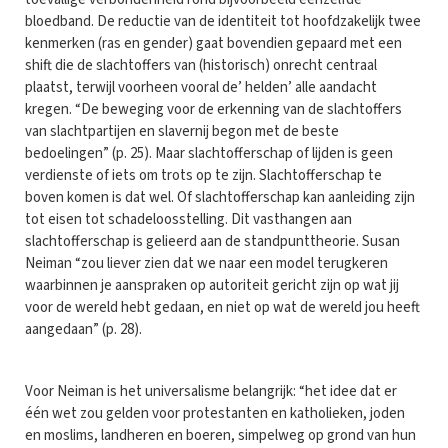
bloedband. De reductie van de identiteit tot hoofdzakelijk twee
kenmerken (ras en gender) gaat bovendien gepaard met een
shift die de slachtoffers van (historisch) onrecht centraal
plaatst, terwijl voorheen vooral de’ helden’ alle aandacht
kregen. “De beweging voor de erkenning van de slachtoffers
van slachtpartijen en slavernij begon met de beste
bedoelingen” (p. 25). Maar slachtofferschap of lijden is geen
verdienste of iets om trots op te zijn. Slachtofferschap te
boven komen is dat wel. Of slachtofferschap kan aanleiding zijn
tot eisen tot schadeloosstelling. Dit vasthangen aan
slachtofferschap is gelieerd aan de standpunttheorie. Susan
Neiman “zou liever zien dat we naar een model terugkeren
waarbinnen je aanspraken op autoriteit gericht zijn op wat jij
voor de wereld hebt gedaan, en niet op wat de wereld jou heeft
aangedaan” (p. 28).
Voor Neiman is het universalisme belangrijk: “het idee dat er
één wet zou gelden voor protestanten en katholieken, joden
en moslims, landheren en boeren, simpelweg op grond van hun