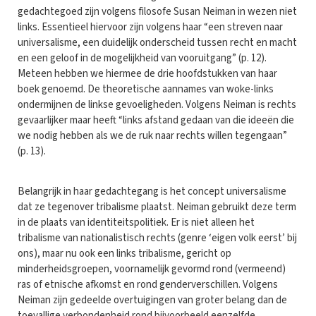
gedachtegoed zijn volgens filosofe Susan Neiman in wezen niet
links. Essentieel hiervoor zijn volgens haar “een streven naar
universalisme, een duidelijk onderscheid tussen recht en macht
en een geloof in de mogelijkheid van vooruitgang” (p. 12).
Meteen hebben we hiermee de drie hoofdstukken van haar
boek genoemd. De theoretische aannames van woke-links
ondermijnen de linkse gevoeligheden. Volgens Neiman is rechts
gevaarlijker maar heeft “links afstand gedaan van die ideeën die
we nodig hebben als we de ruk naar rechts willen tegengaan”
(p. 13).
Belangrijk in haar gedachtegang is het concept universalisme
dat ze tegenover tribalisme plaatst. Neiman gebruikt deze term
in de plaats van identiteitspolitiek. Er is niet alleen het
tribalisme van nationalistisch rechts (genre ‘eigen volk eerst’ bij
ons), maar nu ook een links tribalisme, gericht op
minderheidsgroepen, voornamelijk gevormd rond (vermeend)
ras of etnische afkomst en rond genderverschillen. Volgens
Neiman zijn gedeelde overtuigingen van groter belang dan de
toevallige verbondenheid rond bijvoorbeeld eenzelfde