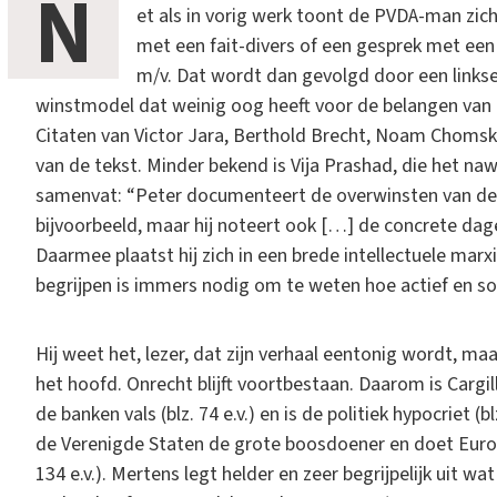
N
et als in vorig werk toont de PVDA-man zich 
met een fait-divers of een gesprek met ee
m/v. Dat wordt dan gevolgd door een linkse
winstmodel dat weinig oog heeft voor de belangen van
Citaten van Victor Jara, Berthold Brecht, Noam Chomsk
van de tekst. Minder bekend is Vija Prashad, die het na
samenvat: “Peter documenteert de overwinsten van de 
bijvoorbeeld, maar hij noteert ook […] de concrete da
Daarmee plaatst hij zich in een brede intellectuele marxi
begrijpen is immers nodig om te weten hoe actief en so
Hij weet het, lezer, dat zijn verhaal eentonig wordt, m
het hoofd. Onrecht blijft voortbestaan. Daarom is Cargill 
de banken vals (blz. 74 e.v.) en is de politiek hypocriet (blz
de Verenigde Staten de grote boosdoener en doet Europa
134 e.v.). Mertens legt helder en zeer begrijpelijk uit