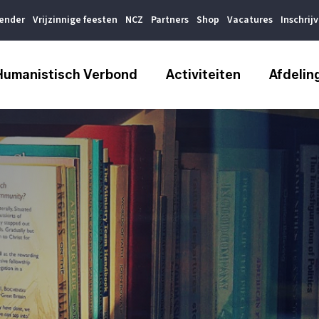
lender
Vrijzinnige feesten
NCZ
Partners
Shop
Vacatures
Inschrij
Humanistisch Verbond
Activiteiten
Afdelin