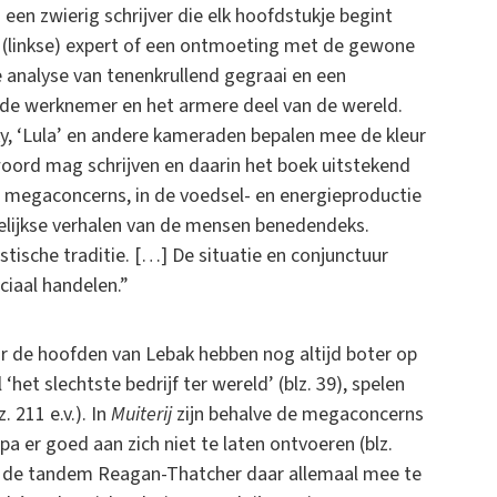
een zwierig schrijver die elk hoofdstukje begint
n (linkse) expert of een ontmoeting met de gewone
 analyse van tenenkrullend gegraai en een
 de werknemer en het armere deel van de wereld.
y, ‘Lula’ en andere kameraden bepalen mee de kleur
woord mag schrijven en daarin het boek uitstekend
megaconcerns, in de voedsel- en energieproductie
gelijkse verhalen van de mensen benedendeks.
stische traditie. […] De situatie en conjunctuur
ciaal handelen.”
aar de hoofden van Lebak hebben nog altijd boter op
‘het slechtste bedrijf ter wereld’ (blz. 39), spelen
. 211 e.v.). In
Muiterij
zijn behalve de megaconcerns
 er goed aan zich niet te laten ontvoeren (blz.
 wat de tandem Reagan-Thatcher daar allemaal mee te