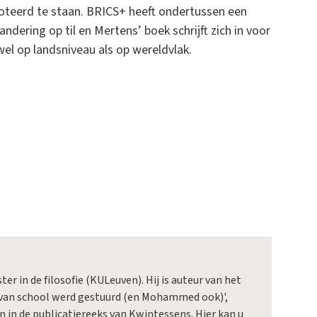
oteerd te staan. BRICS+ heeft ondertussen een
andering op til en Mertens’ boek schrijft zich in voor
wel op landsniveau als op wereldvlak.
ter in de filosofie (KULeuven). Hij is auteur van het
van school werd gestuurd (en Mohammed ook)',
n in de publicatiereeks van Kwintessens.
Hier
kan u