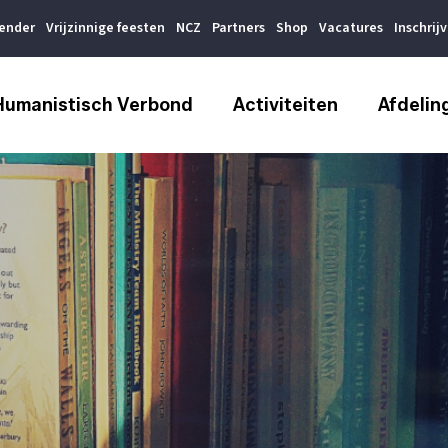
lender
Vrijzinnige feesten
NCZ
Partners
Shop
Vacatures
Inschrij
Humanistisch Verbond
Activiteiten
Afdelin