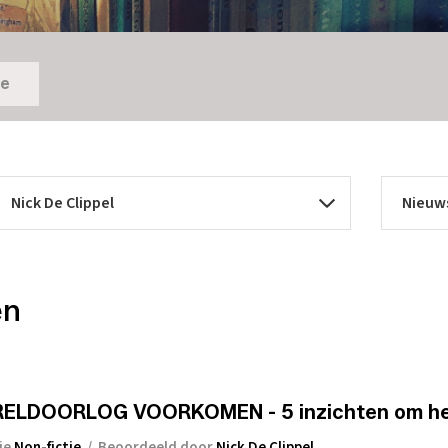
ie
en
LDOORLOG VOORKOMEN - 5 inzichten om het 
ie
Non-fictie
/
Beoordeeld door
Nick De Clippel