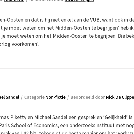
n-Oosten en dat is hij niet enkel aan de VUB, want ook in de
at je moet weten om het Midden-Oosten te begrijpen’ heb ik
t je moet weten om het Midden-Oosten te begrijpen. Die bek
orlog voorkomen’.
ael Sandel
/
Categorie
Non-fictie
/
Beoordeeld door
Nick De Clippe
s Piketty en Michael Sandel een gesprek en ‘Gelijkheid’ i
Paris School of Economics, een onderzoeksinstituut met nog
prek van 142 blz. zeker niet de beste manier om het werk van