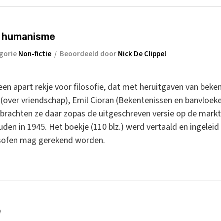
en humanisme
gorie
Non-fictie
/
Beoordeeld door
Nick De Clippel
en apart rekje voor filosofie, dat met heruitgaven van beke
 (over vriendschap), Emil Cioran (Bekentenissen en banvloeke
, brachten ze daar zopas de uitgeschreven versie op de mark
en in 1945. Het boekje (110 blz.) werd vertaald en ingeleid 
osofen mag gerekend worden.
e