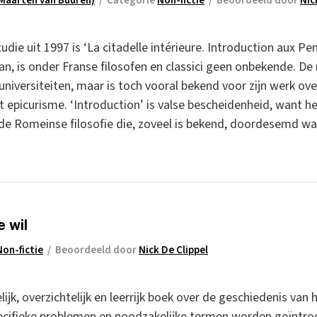
 Maarten van Buuren)
/
Categorie
Non-fictie
/
Beoordeeld door
Nic
tudie uit 1997 is ‘La citadelle intérieure. Introduction aux P
van, is onder Franse filosofen en classici geen onbekende. 
universiteiten, maar is toch vooral bekend voor zijn werk o
 epicurisme. ‘Introduction’ is valse bescheidenheid, want he
 de Romeinse filosofie die, zoveel is bekend, doordesemd wa
e wil
Non-fictie
/
Beoordeeld door
Nick De Clippel
jk, overzichtelijk en leerrijk boek over de geschiedenis van 
pecifieke problemen en noodzakelijke termen worden geïntrod