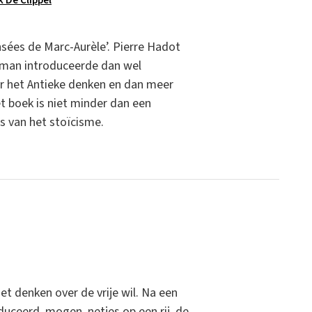
k De Clippel
ensées de Marc-Aurèle’. Pierre Hadot
De man introduceerde dan wel
ver het Antieke denken en dan meer
t boek is niet minder dan een
s van het stoïcisme.
het denken over de vrije wil. Na een
uceerd, mogen, netjes op een rij, de