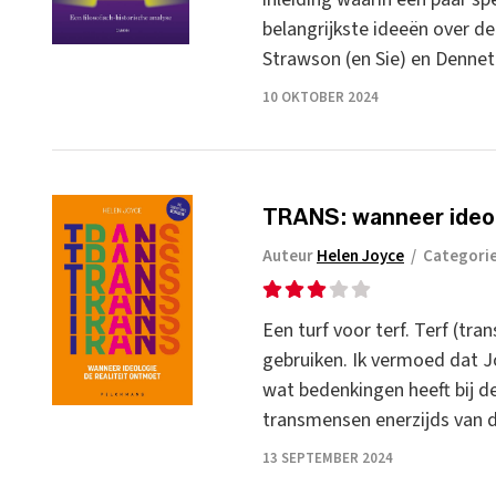
belangrijkste ideeën over de
Strawson (en Sie) en Dennet
10 OKTOBER 2024
TRANS: wanneer ideol
Auteur
Helen Joyce
/
Categori
Een turf voor terf. Terf (tr
gebruiken. Ik vermoed dat J
wat bedenkingen heeft bij de
transmensen enerzijds van de
13 SEPTEMBER 2024