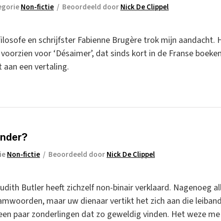
egorie
Non-fictie
/
Beoordeeld door
Nick De Clippel
filosofe en schrijfster Fabienne Brugère trok mijn aandacht.
 voorzien voor ‘Désaimer’, dat sinds kort in de Franse boeken
 aan een vertaling.
ender?
ie
Non-fictie
/
Beoordeeld door
Nick De Clippel
Judith Butler heeft zichzelf non-binair verklaard. Nagenoeg a
woorden, maar uw dienaar vertikt het zich aan die leiband 
en paar zonderlingen dat zo geweldig vinden. Het weze me 