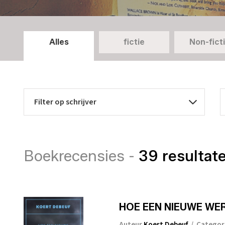
Alles
fictie
Non-fict
Boekrecensies -
39 resultat
HOE EEN NIEUWE WERE
Auteur
Koert Debeuf
/
Categor