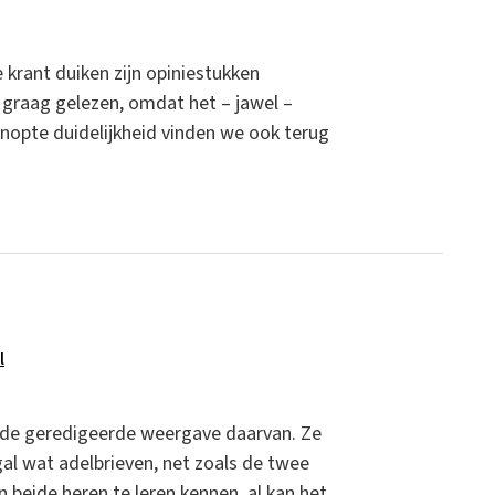
 krant duiken zijn opiniestukken
 graag gelezen, omdat het – jawel –
nopte duidelijkheid vinden we ook terug
l
s de geredigeerde weergave daarvan. Ze
al wat adelbrieven, net zoals de twee
 beide heren te leren kennen, al kan het