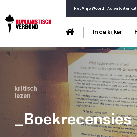
Het Vrije Woord
Activiteitenka
In de kijker
kritisch
lezen
_Boekrecensies