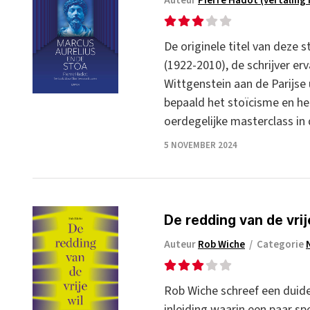
Auteur
Pierre Hadot (vertaling
De originele titel van deze s
(1922-2010), de schrijver er
Wittgenstein aan de Parijse 
bepaald het stoïcisme en het
oerdegelijke masterclass in
5 NOVEMBER 2024
De redding van de vrij
Auteur
Rob Wiche
/
Categorie
Rob Wiche schreef een duideli
inleiding waarin een paar s