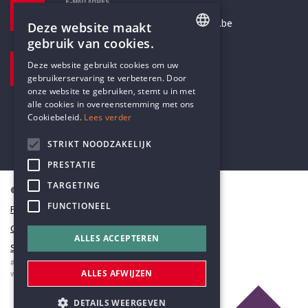
E-MAILADRES
secretariaat@humanistischverbond.be
Deze website maakt
gebruik van cookies.
BEZOEKADRES
ENGLISH
Deze website gebruikt cookies om uw
Pottenbrug 4
gebruikerservaring te verbeteren. Door
DUTCH
Antwerpen, 2000
onze website te gebruiken, stemt u in met
alle cookies in overeenstemming met ons
Cookiebeleid.
Lees verder
STRIKT NOODZAKELIJK
PRESTATIE
TARGETING
© Humanistisch Verbond 2026
FUNCTIONEEL
Privacy
Cookiestatement
ALLES ACCEPTEREN
Sitemap
#codedwithlove by
Codelines
ALLES AFWIJZEN
webapplicaties
,
mobiele apps
&
maatwerk websites
DETAILS WEERGEVEN