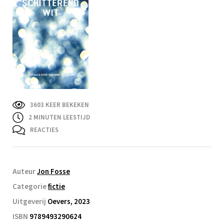
3603 KEER BEKEKEN
2
MINUTEN LEESTIJD
REACTIES
Auteur
Jon Fosse
Categorie
fictie
Uitgeverij
Oevers, 2023
ISBN
9789493290624