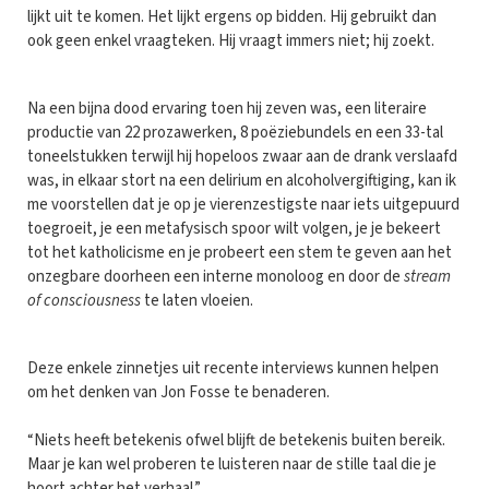
lijkt uit te komen. Het lijkt ergens op bidden. Hij gebruikt dan
ook geen enkel vraagteken. Hij vraagt immers niet; hij zoekt.
Na een bijna dood ervaring toen hij zeven was, een literaire
productie van 22 prozawerken, 8 poëziebundels en een 33-tal
toneelstukken terwijl hij hopeloos zwaar aan de drank verslaafd
was, in elkaar stort na een delirium en alcoholvergiftiging, kan ik
me voorstellen dat je op je vierenzestigste naar iets uitgepuurd
toegroeit, je een metafysisch spoor wilt volgen, je je bekeert
tot het katholicisme en je probeert een stem te geven aan het
onzegbare doorheen een interne monoloog en door de
stream
of consciousness
te laten vloeien.
Deze enkele zinnetjes uit recente interviews kunnen helpen
om het denken van Jon Fosse te benaderen.
“Niets heeft betekenis ofwel blijft de betekenis buiten bereik.
Maar je kan wel proberen te luisteren naar de stille taal die je
hoort achter het verhaal.”