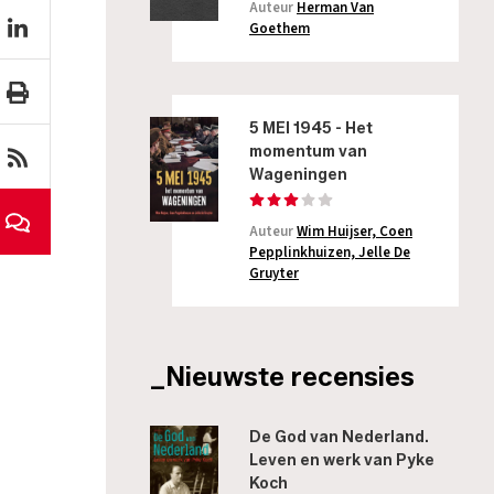
Auteur
Herman Van
Goethem
5 MEI 1945 - Het
momentum van
Wageningen
Auteur
Wim Huijser, Coen
Pepplinkhuizen, Jelle De
Gruyter
_Nieuwste recensies
De God van Nederland.
Leven en werk van Pyke
Koch