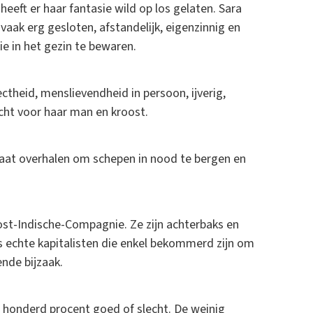
eeft er haar fantasie wild op los gelaten. Sara
vaak erg gesloten, afstandelijk, eigenzinnig en
e in het gezin te bewaren.
ectheid, menslievendheid in persoon, ijverig,
cht voor haar man en kroost.
 laat overhalen om schepen in nood te bergen en
Oost-Indische-Compagnie. Ze zijn achterbaks en
ls echte kapitalisten die enkel bekommerd zijn om
nde bijzaak.
s honderd procent goed of slecht. De weinig