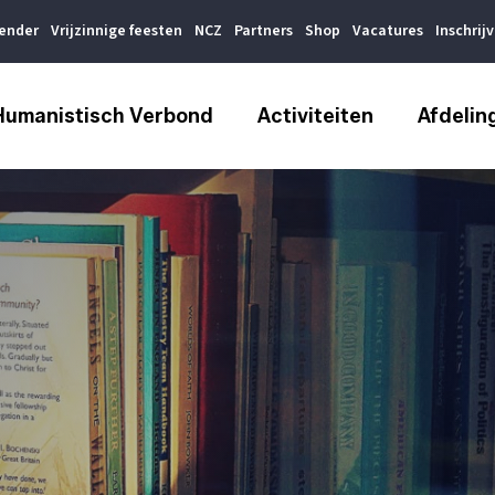
lender
Vrijzinnige feesten
NCZ
Partners
Shop
Vacatures
Inschrij
Humanistisch Verbond
Activiteiten
Afdelin