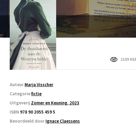
2109 KE
Auteur
Marja Visscher
Categorie
fictie
Uitgeverij
Zomer en Keuning, 2023
ISBN
978 90 2055 459 5
Beoordeeld door
Ignace Claessens