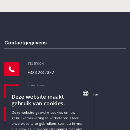
Contactgegevens
TELEFOON
+32 3 233 70 32
E-MAILADRES
secretariaat@humanistischverbond.be
Deze website maakt
gebruik van cookies.
BEZOEKADRES
ENGLISH
Deze website gebruikt cookies om uw
Pottenbrug 4
gebruikerservaring te verbeteren. Door
DUTCH
Antwerpen, 2000
onze website te gebruiken, stemt u in met
alle cookies in overeenstemming met ons