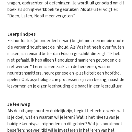
vragen, opdrachten of oefeningen. Je wordt uitgenodigd om dit
boek als schrijf-werkboek te gebruiken. Als afsluiter volgt er:
"Doen, Laten, Nooit meer vergeten."
Leerprincipes
Elk hoofdstuk (of onderdeel ervan) begint met een mooie quote
die verband houdt met de inhoud. Als Vos het heeft over fouten
maken, is niemand beter dan Edison geschikt die zegt: "Ik heb
niet gefaald. Ik heb alleen tienduizend manieren gevonden die
niet werken." Leren is een zaak van de hersenen, waarin
neurotransmitters, neurogenese en -plasticiteit een hoofdrol
spelen. Ook psychologische processen zijn van belang, naast de
lesvormen en je eigen leerhouding die baadt in een leercultuur.
Je leerweg
Als de uitgangspunten duidelijk zijn, begint het echte werk: wat
is je doel, wat en waarom wil je leren? Wat is het niveau van je
huidige kennis/vaardigheden op dit gebied? Wat je vooral moet
beseffen: hoeveel tijd wil je investeren in het leren van het