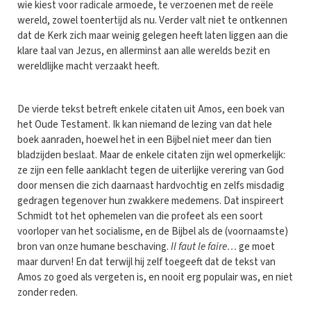
wie kiest voor radicale armoede, te verzoenen met de reële
wereld, zowel toentertijd als nu. Verder valt niet te ontkennen
dat de Kerk zich maar weinig gelegen heeft laten liggen aan die
klare taal van Jezus, en allerminst aan alle werelds bezit en
wereldlijke macht verzaakt heeft.
De vierde tekst betreft enkele citaten uit Amos, een boek van
het Oude Testament. Ik kan niemand de lezing van dat hele
boek aanraden, hoewel het in een Bijbel niet meer dan tien
bladzijden beslaat. Maar de enkele citaten zijn wel opmerkelijk:
ze zijn een felle aanklacht tegen de uiterlijke verering van God
door mensen die zich daarnaast hardvochtig en zelfs misdadig
gedragen tegenover hun zwakkere medemens. Dat inspireert
Schmidt tot het ophemelen van die profeet als een soort
voorloper van het socialisme, en de Bijbel als de (voornaamste)
bron van onze humane beschaving.
Il faut le faire…
ge moet
maar durven! En dat terwijl hij zelf toegeeft dat de tekst van
Amos zo goed als vergeten is, en nooit erg populair was, en niet
zonder reden.