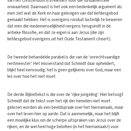
van het christendom is irrelevant voor die fundamentele
onwaarheid. Daarnaast is het ook een bedenkelijk argument als
men ziet wat de Kerk en haar gelovigen van dat liefdesgebod
gemaakt hebben. Het is overigens ronduit lasterlijk te beweren
dat men die medemenselijkheid nergens terugvindt in de
antieke filosofie, en dat ze eigen is aan Jezus (die zijn
liefdesgebod overigens uit het Oude Testament citeert).
De tweede behandelde parabel is die van de ‘onrechtvaardige
rentmeester’. Het misverstand dat Schmidt daar opheldert,
blijkt heel eenvoudig: het is geen gelijkenis over God, maar een
les over hoe het niet moet.
De derde Bijbeltekst is die over de ‘rijke jongeling’. Hier betoogt
Schmidt dat de tekst over het rijk der hemelen niet moet
gelezen worden als een beeldspraak over het hiernamaals, maar
over het leven hier op aarde. Dat is aannemelijk, maar het blijft
een moeilijke klus om de scherpe uitspraken van Jezus over de
rijken, en de wel heel hoge beloften (in het hiernamaals!) voor