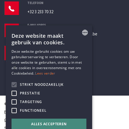
TELEFOON
+32 3 233 70 32
E-MAILADRES
secretariaat@humanistischverbond.be
Deze website maakt
gebruik van cookies.
BEZOEKADRES
ENGLISH
Deze website gebruikt cookies om uw
Pottenbrug 4
gebruikerservaring te verbeteren. Door
DUTCH
Antwerpen, 2000
onze website te gebruiken, stemt u in met
alle cookies in overeenstemming met ons
Cookiebeleid.
Lees verder
STRIKT NOODZAKELIJK
PRESTATIE
TARGETING
© Humanistisch Verbond 2026
FUNCTIONEEL
Privacy
Cookiestatement
ALLES ACCEPTEREN
Sitemap