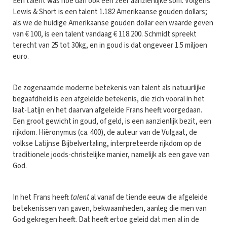
Een talent was hoe dan ook een zeer aanzienlijke som. Volgens
Lewis & Short is een talent 1.182 Amerikaanse gouden dollars;
als we de huidige Amerikaanse gouden dollar een waarde geven
van € 100, is een talent vandaag € 118.200. Schmidt spreekt
terecht van 25 tot 30kg, en in goud is dat ongeveer 1.5 miljoen
euro.
De zogenaamde moderne betekenis van talent als natuurlijke
begaafdheid is een afgeleide betekenis, die zich vooral in het
laat-Latijn en het daarvan afgeleide Frans heeft voorgedaan.
Een groot gewicht in goud, of geld, is een aanzienlijk bezit, een
rijkdom. Hiëronymus (ca. 400), de auteur van de Vulgaat, de
volkse Latijnse Bijbelvertaling, interpreteerde rijkdom op de
traditionele joods-christelijke manier, namelijk als een gave van
God.
In het Frans heeft
talent
al vanaf de tiende eeuw die afgeleide
betekenissen van gaven, bekwaamheden, aanleg die men van
God gekregen heeft. Dat heeft ertoe geleid dat men al in de