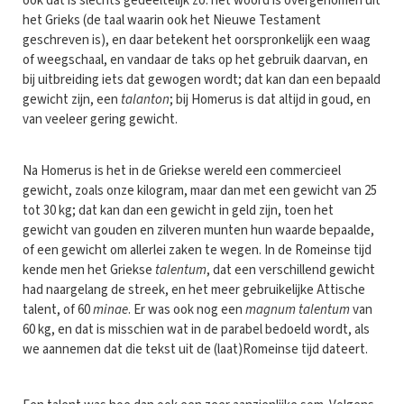
ook dat is slechts gedeeltelijk zo: het woord is overgenomen uit
het Grieks (de taal waarin ook het Nieuwe Testament
geschreven is), en daar betekent het oorspronkelijk een waag
of weegschaal, en vandaar de taks op het gebruik daarvan, en
bij uitbreiding iets dat gewogen wordt; dat kan dan een bepaald
gewicht zijn, een
talanton
; bij Homerus is dat altijd in goud, en
van veeleer gering gewicht.
Na Homerus is het in de Griekse wereld een commercieel
gewicht, zoals onze kilogram, maar dan met een gewicht van 25
tot 30 kg; dat kan dan een gewicht in geld zijn, toen het
gewicht van gouden en zilveren munten hun waarde bepaalde,
of een gewicht om allerlei zaken te wegen. In de Romeinse tijd
kende men het Griekse
talentum
, dat een verschillend gewicht
had naargelang de streek, en het meer gebruikelijke Attische
talent, of 60
minae
. Er was ook nog een
magnum talentum
van
60 kg, en dat is misschien wat in de parabel bedoeld wordt, als
we aannemen dat die tekst uit de (laat)Romeinse tijd dateert.