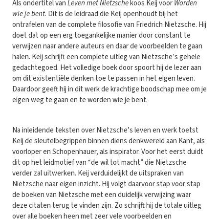
Als ondertitel van
Leven met Nietzsche
koos Keij voor
Worden
wie je bent
. Dit is de leidraad die Keij openhoudt bij het
ontrafelen van de complete filosofie van Friedrich Nietzsche. Hij
doet dat op een erg toegankelijke manier door constant te
verwijzen naar andere auteurs en daar de voorbeelden te gaan
halen. Keij schrijft een complete uitleg van Nietzsche’s gehele
gedachtegoed. Het volledige boek door spoort hij de lezer aan
om dit existentiële denken toe te passen in het eigen leven.
Daardoor geeft hij in dit werk de krachtige boodschap mee om je
eigen weg te gaan en te worden wie je bent.
Na inleidende teksten over Nietzsche’s leven en werk toetst
Keij de sleutelbegrippen binnen diens denkwereld aan Kant, als
voorloper en Schopenhauer, als inspirator. Voor het eerst duidt
dit op het leidmotief van “de wil tot macht” die Nietzsche
verder zal uitwerken. Keij verduidelijkt de uitspraken van
Nietzsche naar eigen inzicht. Hij volgt daarvoor stap voor stap
de boeken van Nietzsche met een duidelijk verwijzing waar
deze citaten terug te vinden zijn. Zo schrijft hij de totale uitleg
over alle boeken heen met zeer vele voorbeelden en