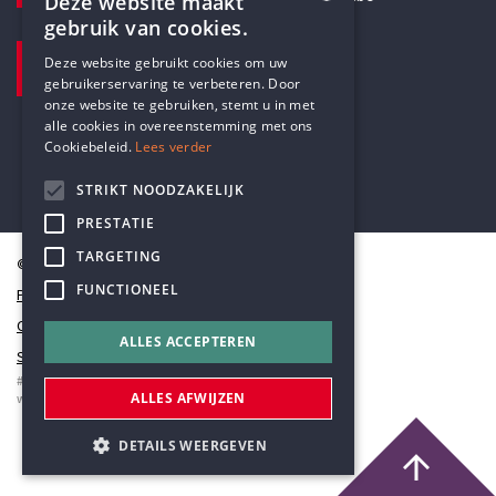
Deze website maakt
gebruik van cookies.
BEZOEKADRES
ENGLISH
Deze website gebruikt cookies om uw
Pottenbrug 4
gebruikerservaring te verbeteren. Door
DUTCH
Antwerpen, 2000
onze website te gebruiken, stemt u in met
alle cookies in overeenstemming met ons
Cookiebeleid.
Lees verder
STRIKT NOODZAKELIJK
PRESTATIE
TARGETING
© Humanistisch Verbond 2026
FUNCTIONEEL
Privacy
Cookiestatement
ALLES ACCEPTEREN
Sitemap
#codedwithlove by
Codelines
ALLES AFWIJZEN
webapplicaties
,
mobiele apps
&
maatwerk websites
DETAILS WEERGEVEN