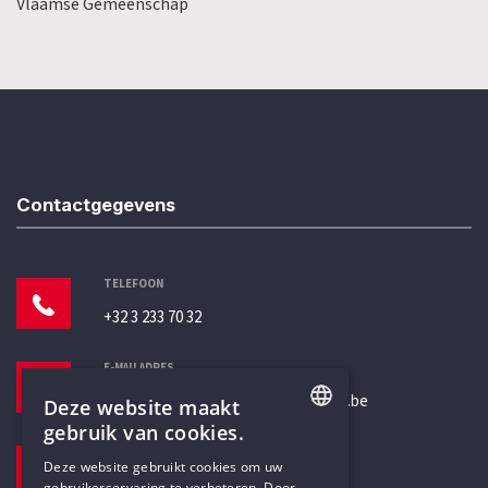
Vlaamse Gemeenschap
Contactgegevens
TELEFOON
+32 3 233 70 32
E-MAILADRES
secretariaat@humanistischverbond.be
Deze website maakt
gebruik van cookies.
BEZOEKADRES
ENGLISH
Deze website gebruikt cookies om uw
Pottenbrug 4
gebruikerservaring te verbeteren. Door