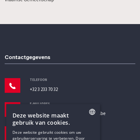
Contactgegevens
TELEFOON
+32 3 233 70 32
E-MAILADRES
secretariaat@humanistischverbond.be
Deze website maakt
gebruik van cookies.
BEZOEKADRES
ENGLISH
Deze website gebruikt cookies om uw
Pottenbrug 4
gebruikerservaring te verbeteren. Door
DUTCH