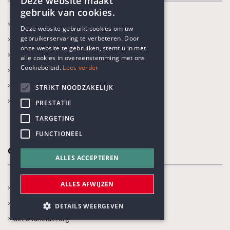
Deze website maakt
gebruik van cookies.
ENGLISH
In de kijker
Deze website gebruikt cookies om uw
gebruikerservaring te verbeteren. Door
Kalender
DUTCH
onze website te gebruiken, stemt u in met
Recente activiteiten
alle cookies in overeenstemming met ons
Cookiebeleid.
Lees verder
Prijs Vrijzinnig Humanisme
Boekenprijs
STRIKT NOODZAKELIJK
Karel Poma-lezing
PRESTATIE
TARGETING
FUNCTIONEEL
Onze thema's
ALLES ACCEPTEREN
ALLES AFWIJZEN
Jaarthema
Opvoeden en onderwijs
DETAILS WEERGEVEN
Gezondheidszorg