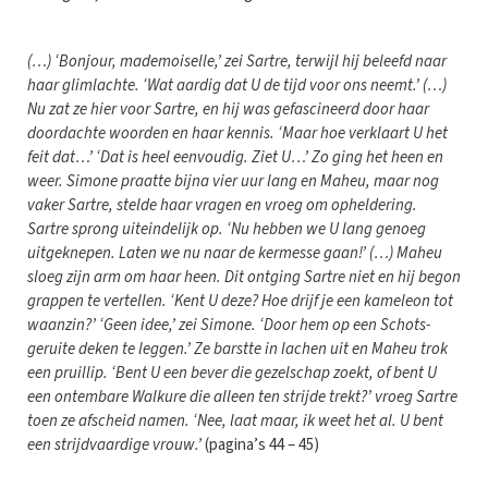
(…) ‘Bonjour, mademoiselle,’ zei Sartre, terwijl hij beleefd naar
haar glimlachte. ‘Wat aardig dat U de tijd voor ons neemt.’ (…)
Nu zat ze hier voor Sartre, en hij was gefascineerd door haar
doordachte woorden en haar kennis. ‘Maar hoe verklaart U het
feit dat…’ ‘Dat is heel eenvoudig. Ziet U…’ Zo ging het heen en
weer. Simone praatte bijna vier uur lang en Maheu, maar nog
vaker Sartre, stelde haar vragen en vroeg om opheldering.
Sartre sprong uiteindelijk op. ‘Nu hebben we U lang genoeg
uitgeknepen. Laten we nu naar de kermesse gaan!’ (…) Maheu
sloeg zijn arm om haar heen. Dit ontging Sartre niet en hij begon
grappen te vertellen. ‘Kent U deze? Hoe drijf je een kameleon tot
waanzin?’ ‘Geen idee,’ zei Simone. ‘Door hem op een Schots-
geruite deken te leggen.’ Ze barstte in lachen uit en Maheu trok
een pruillip. ‘Bent U een bever die gezelschap zoekt, of bent U
een ontembare Walkure die alleen ten strijde trekt?’ vroeg Sartre
toen ze afscheid namen. ‘Nee, laat maar, ik weet het al. U bent
een strijdvaardige vrouw.’
(pagina’s 44 – 45)