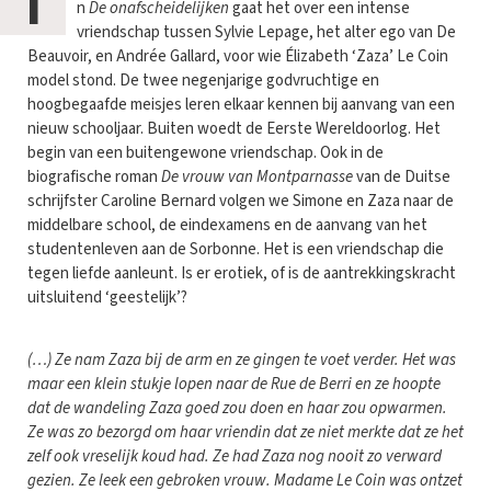
I
n
De onafscheidelijken
gaat het over een intense
vriendschap tussen Sylvie Lepage, het alter ego van De
Beauvoir, en Andrée Gallard, voor wie Élizabeth ‘Zaza’ Le Coin
model stond. De twee negenjarige godvruchtige en
hoogbegaafde meisjes leren elkaar kennen bij aanvang van een
nieuw schooljaar. Buiten woedt de Eerste Wereldoorlog. Het
begin van een buitengewone vriendschap. Ook in de
biografische roman
De vrouw van Montparnasse
van de Duitse
schrijfster Caroline Bernard volgen we Simone en Zaza naar de
middelbare school, de eindexamens en de aanvang van het
studentenleven aan de Sorbonne. Het is een vriendschap die
tegen liefde aanleunt. Is er erotiek, of is de aantrekkingskracht
uitsluitend ‘geestelijk’?
(…) Ze nam Zaza bij de arm en ze gingen te voet verder. Het was
maar een klein stukje lopen naar de Rue de Berri en ze hoopte
dat de wandeling Zaza goed zou doen en haar zou opwarmen.
Ze was zo bezorgd om haar vriendin dat ze niet merkte dat ze het
zelf ook vreselijk koud had. Ze had Zaza nog nooit zo verward
gezien. Ze leek een gebroken vrouw. Madame Le Coin was ontzet