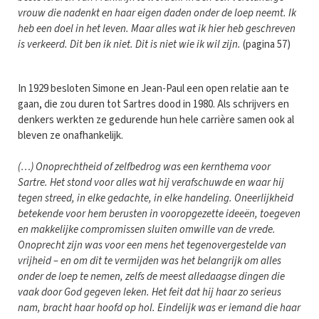
vrouw die nadenkt en haar eigen daden onder de loep neemt. Ik
heb een doel in het leven. Maar alles wat ik hier heb geschreven
is verkeerd. Dit ben ik niet. Dit is niet wie ik wil zijn.
(pagina 57)
In 1929 besloten Simone en Jean-Paul een open relatie aan te
gaan, die zou duren tot Sartres dood in 1980. Als schrijvers en
denkers werkten ze gedurende hun hele carrière samen ook al
bleven ze onafhankelijk.
(…) Onoprechtheid of zelfbedrog was een kernthema voor
Sartre. Het stond voor alles wat hij verafschuwde en waar hij
tegen streed, in elke gedachte, in elke handeling. Oneerlijkheid
betekende voor hem berusten in vooropgezette ideeën, toegeven
en makkelijke compromissen sluiten omwille van de vrede.
Onoprecht zijn was voor een mens het tegenovergestelde van
vrijheid – en om dit te vermijden was het belangrijk om alles
onder de loep te nemen, zelfs de meest alledaagse dingen die
vaak door God gegeven leken. Het feit dat hij haar zo serieus
nam, bracht haar hoofd op hol. Eindelijk was er iemand die haar