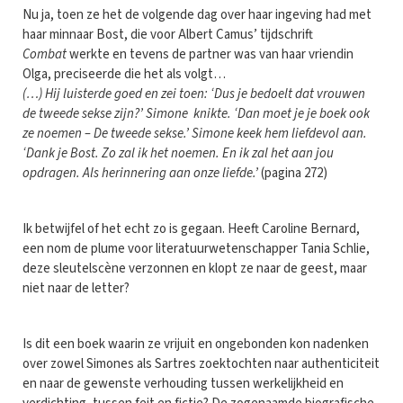
Nu ja, toen ze het de volgende dag over haar ingeving had met
haar minnaar Bost, die voor Albert Camus’ tijdschrift
Combat
werkte en tevens de partner was van haar vriendin
Olga, preciseerde die het als volgt…
(…) Hij luisterde goed en zei toen: ‘Dus je bedoelt dat vrouwen
de tweede sekse zijn?’ Simone knikte. ‘Dan moet je je boek ook
ze noemen – De tweede sekse.’ Simone keek hem liefdevol aan.
‘Dank je Bost. Zo zal ik het noemen. En ik zal het aan jou
opdragen. Als herinnering aan onze liefde.’
(pagina 272)
Ik betwijfel of het echt zo is gegaan. Heeft Caroline Bernard,
een nom de plume voor literatuurwetenschapper Tania Schlie,
deze sleutelscène verzonnen en klopt ze naar de geest, maar
niet naar de letter?
Is dit een boek waarin ze vrijuit en ongebonden kon nadenken
over zowel Simones als Sartres zoektochten naar authenticiteit
en naar de gewenste verhouding tussen werkelijkheid en