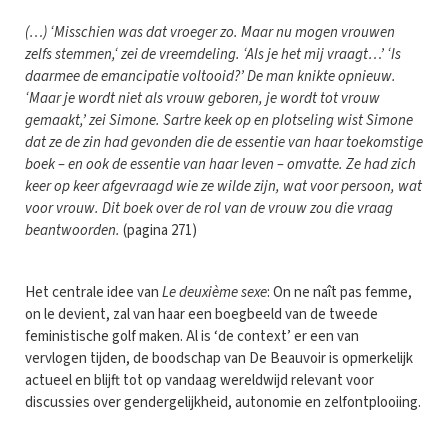
(…) ‘Misschien was dat vroeger zo. Maar nu mogen vrouwen
zelfs stemmen,‘ zei de vreemdeling. ‘Als je het mij vraagt…’ ‘Is
daarmee de emancipatie voltooid?’ De man knikte opnieuw.
‘Maar je wordt niet als vrouw geboren, je wordt tot vrouw
gemaakt,’ zei Simone. Sartre keek op en plotseling wist Simone
dat ze de zin had gevonden die de essentie van haar toekomstige
boek – en ook de essentie van haar leven – omvatte. Ze had zich
keer op keer afgevraagd wie ze wilde zijn, wat voor persoon, wat
voor vrouw. Dit boek over de rol van de vrouw zou die vraag
beantwoorden.
(pagina 271)
Het centrale idee van
Le deuxième sexe
: On ne naît pas femme,
on le devient, zal van haar een boegbeeld van de tweede
feministische golf maken. Al is ‘de context’ er een van
vervlogen tijden, de boodschap van De Beauvoir is opmerkelijk
actueel en blijft tot op vandaag wereldwijd relevant voor
discussies over gendergelijkheid, autonomie en zelfontplooiing.