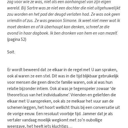
zag voor wie ze was, niet als een aanhangsel van zijn eigen
wereld. Bij Sartre was ze niet een dochter die niet uitgehuwelijkt
zou worden en het pad der deugd verlaten had. Ze was ook geen
vriendin of zus. Ze was gewoon Simone. Ik weet niet meer wat ik
moet denken en of ik überhaupt kan denken, schreef ze die
avond in haar dagboek. Ik ben dronken van hem en van mezelf.
(pagina 52)
Soit.
Er wordt beweerd dat ze elkaar in de regel met U aan spraken,
ook al waren ze een stel. Dit was in die tijd blijkbaar gebruikelijk
voor mensen die geen directe familie waren, ook al was hun
relatie bijzonder intiem. Ook al was je tegenspeler zowaar ‘de
theoreticus van het individualisme’. Vrienden en geliefden die
elkaar met U aanspreken, ook als ze melkaar het vuur aan de
schenen leggen, het hoort wellicht thuis bij een conversatie uit
de vorige eeuw. Een resoluut voorbije tijd. Jammer dat je als
vertaler vandaag moeilijk wegkomt met zo’n oubollige
weergave, het heeft iets kluchtigs…