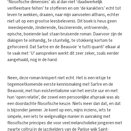
‘filosofische dimensies’ als al dan niet ‘daadwerkelijk
verifieerbare feiten’ te stofferen en om ‘de karakters’ echt tot
leven te wekken, draaien, naar mijn aanvoelen althans, echter
niet uit op een grootse leesbelevenis. Dit boek is heus geen
meeslepende, zinderende, fascinerende, ontroerende,
epische, boeiende laat staan bruisende roman. Daarvoor zijn de
dialogen te onhandig, te stuntelig, te stokkerig kortom te
geforceerd. Dat Sartre en de Beauvoir ‘e tutti quanti’ elkaar al
te vaak met ‘U’ aanspreken werkt dit zeer zeker, zoals eerder
aangehaald, nog in de hand.
Neen, deze roman knispert niet echt. Het is een ietsje te
tegemoetkomende eerste kennismaking met Sartre en de
Beauvoir, met hun existentialisme van het eerste uur en met
hun ‘open relatie’, die zowel een persoonlijke afspraak was als
een doordachte filosofische keuze. Niets meer dan dat, en dat
is bijzonder jammer. Je komt op een, mijns inziens, iets te
simpele, een iets te welgevallige manier in aanraking met
filosofische principes die voor veel melancholieke jongeren met
zwarte coltrui in de jazzkelders van de Parijse wijk Saint-