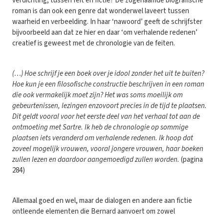
verdichting, tussen feit en fictie? De zogenaamde biografische
roman is dan ook een genre dat wonderwel laveert tussen
waarheid en verbeelding. In haar ‘nawoord’ geeft de schrijfster
bijvoorbeeld aan dat ze hier en daar ‘om verhalende redenen’
creatief is geweest met de chronologie van de feiten.
(…) Hoe schrijf je een boek over je idool zonder het uit te buiten?
Hoe kun je een filosofische constructie beschrijven in een roman
die ook vermakelijk moet zijn? Het was soms moeilijk om
gebeurtenissen, lezingen enzovoort precies in de tijd te plaatsen.
Dit geldt vooral voor het eerste deel van het verhaal tot aan de
ontmoeting met Sartre. Ik heb de chronologie op sommige
plaatsen iets veranderd om verhalende redenen. Ik hoop dat
zoveel mogelijk vrouwen, vooral jongere vrouwen, haar boeken
zullen lezen en daardoor aangemoedigd zullen worden.
(pagina
284)
Allemaal goed en wel, maar de dialogen en andere aan fictie
ontleende elementen die Bernard aanvoert om zowel