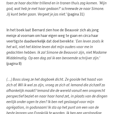
toen ze haar dochter trillend en in tranen thuis zag komen. ‘Mijn
god, wat heb je met haar gedaan?’ schreewde ze naar Simone.
Jij kunt beter gaan. Vergeet je jas niet.’
(pagina 31)
In het boek laat Bernard zien hoe de Beauvoir zich als jong
meisje al voornam om haar eigen weg te gaan en circa haar
veertigste daadwerkelijk dat doel bereikte:
‘Een leven zoals ik
het wil, niet het kleine leven dat mijn ouders voor me in
gedachten hebben. Ik zal Simone de Beauvoir zijn, niet Madame
Middelmatig. Op een dag zal ik een beroemde schrijver zijn.’
(pagina 8)
(…) Boos sloeg ze het dagboek dicht. Ze gooide het haast van
zich af. Wil ik wel zo zijn, vroeg ze zich af. Iemand die zichzelf zo
afhankelijk maakt? Iemand die de wereld vanuit een onoprecht
perspectief beziet en naar haar hand zet, in plaats van de dingen
eerlijk onder ogen te zien? Ik ben net geslaagd voor mijn
agrégation, in godsnaam! Ik sta op het punt om een van de
beste leraren van Frankrijk te worden. Ik ben een verstandige