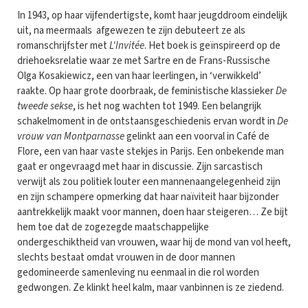
In 1943, op haar vijfendertigste, komt haar jeugddroom eindelijk
uit, na meermaals afgewezen te zijn debuteert ze als
romanschrijfster met
L'Invitée
. Het boek is geïnspireerd op de
driehoeksrelatie waar ze met Sartre en de Frans-Russische
Olga Kosakiewicz, een van haar leerlingen, in ‘verwikkeld’
raakte. Op haar grote doorbraak, de feministische klassieker
De
tweede sekse
, is het nog wachten tot 1949. Een belangrijk
schakelmoment in de ontstaansgeschiedenis ervan wordt in
De
vrouw van Montparnasse
gelinkt aan een voorval in Café de
Flore, een van haar vaste stekjes in Parijs. Een onbekende man
gaat er ongevraagd met haar in discussie. Zijn sarcastisch
verwijt als zou politiek louter een mannenaangelegenheid zijn
en zijn schampere opmerking dat haar naïviteit haar bijzonder
aantrekkelijk maakt voor mannen, doen haar steigeren… Ze bijt
hem toe dat de zogezegde maatschappelijke
ondergeschiktheid van vrouwen, waar hij de mond van vol heeft,
slechts bestaat omdat vrouwen in de door mannen
gedomineerde samenleving nu eenmaal in die rol worden
gedwongen. Ze klinkt heel kalm, maar vanbinnen is ze ziedend.