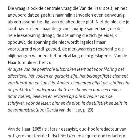
Die vraag is ook de centrale vraag die Van de Haar stelt, en het
antwoord dat ze geeft is naar mijn aanvoelen even eenvoudig
als verrassend: het ligt aan de affectieve plot. Niet de plot die je
kunt navertellen, maar de gevoelsmatige samenhang die de
hele leeservaring draagt, de stemming die zich geleidelijk
opbouwt, de spanning die niet wordt ingelost maar
voortdurend wordt gevoed, de merkwaardige resonantie die
blijft hangen wanneer het boek al lang dichtgeslagen is. Van de
Haar formuleert het zo:
Analyse van de poëticale uitspraken leert dat voor Möring het
affectieve, het voelen en geraakt-zijn, het belangrijkste element
van literatuur en kunst is. Andere elementen blijkt de schrijver in
de praktijk als ondergeschikt te beschouwen aan een reiken
naar voelen, beleven en ervaren op alle niveaus: van de
schrijver, voor de lezer; binnen de plot, in de stilistiek en zelfs in
de romanstructuur.
(Gerda van de Haar, p. 20)
Van de Haar (1965) is literair essayist, oud-hoofdredacteur van
het gerespecteerde tijdschrift
Liter
en acquirerend redacteur