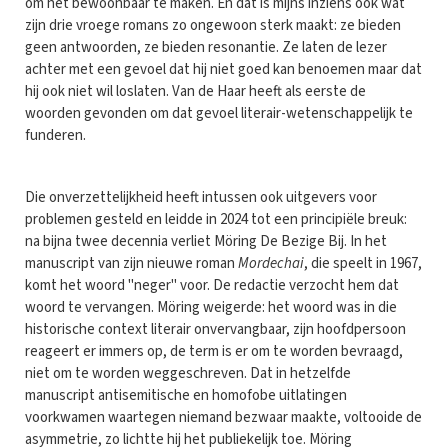
om het bewoonbaar te maken. En dat is mijns inziens ook wat
zijn drie vroege romans zo ongewoon sterk maakt: ze bieden
geen antwoorden, ze bieden resonantie. Ze laten de lezer
achter met een gevoel dat hij niet goed kan benoemen maar dat
hij ook niet wil loslaten. Van de Haar heeft als eerste de
woorden gevonden om dat gevoel literair-wetenschappelijk te
funderen.
Die onverzettelijkheid heeft intussen ook uitgevers voor
problemen gesteld en leidde in 2024 tot een principiële breuk:
na bijna twee decennia verliet Möring De Bezige Bij. In het
manuscript van zijn nieuwe roman
Mordechai
, die speelt in 1967,
komt het woord "neger" voor. De redactie verzocht hem dat
woord te vervangen. Möring weigerde: het woord was in die
historische context literair onvervangbaar, zijn hoofdpersoon
reageert er immers op, de term is er om te worden bevraagd,
niet om te worden weggeschreven. Dat in hetzelfde
manuscript antisemitische en homofobe uitlatingen
voorkwamen waartegen niemand bezwaar maakte, voltooide de
asymmetrie, zo lichtte hij het publiekelijk toe. Möring