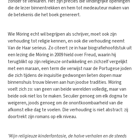
zonder te verklaren. Het zijn precies die vindingrijke openingen
die de lezer binnentrekken en hem tot medeauteur maken van
de betekenis die het boek genereert.
Wie Möring echt wil begrijpen als schrijver, moet ook zijn
verhouding tot religie kennen, en ook die verhouding neemt
Van de Haar serieus. Zo citeert ze in haar biografiehoofdstuk uit
een lezing die Möring in 2009 hield over Freud, waarin hij
terugblikt op zijn religieuze ontwikkeling en zichzelf vergelijkt
met een maraan, een term die verwijst naar de Portugese joden
die zich tijdens de inquisitie gedwongen lieten dopen maar
binnenshuis trouw bleven aan hun joodse tradities. Möring
voelt zich zo: van geen van beide werelden volledig, maar van
beide ook niet los te maken. Seculier genoeg om elk dogma te
weigeren, joods genoeg om de onontkoombaarheid van die
afkomst elke dag te voelen. Die verhouding is niet abstract: zij
doortrekt zijn romans op elk niveau.
'Mijn religieuze kinderfantasie, de halve verhalen en de steeds