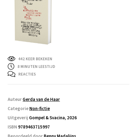
442 KEER BEKEKEN
8
MINUTEN LEESTIJD
REACTIES
Auteur
Gerda van de Haar
Categorie
Non-fictie
Uitgeverij
Gompel & Svacina, 2026
ISBN
9789463715997
Beoordeeld door
Benny Madalijns