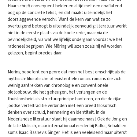
Haar schrijft consequent helder en altijd met een onaflatend
oog op de concrete tekst, en dat maakt uiteindelijk het
doorslaggevende verschil. Want de kern van wat ze zo
overtuigend betoogt is uiteindelijk eenvoudig: literatuur werkt
niet in de eerste plaats via de koele rede, maar via de
bevindelijkheid, via wat we lijfelijk ondergaan voordat we het
rationeel begrijpen. Wie Möring wil lezen zoals hij wil worden
gelezen, begint precies daar.
Möring beoefent een genre dat men het best omschrijft als de
mythisch-filosofische of existentiële roman: romans die zich
weinig aantrekken van chronologie en conventionele
plotopbouw, die het geheugen, het verlangen en de
thuisloosheid als structuurprincipe hanteren, en die de rijke
joodse verteltraditie verbinden met een breed filosofisch
denken over schuld, herinnering en identiteit. In de
Nederlandse literatuur staat hij daarmee naast Oek de Jong en
de late Mulisch, maar internationaal eerder bij Kafka, Sebald en
soms Isaac Bashevis Singer. Het is een veeleisend maar uiterst