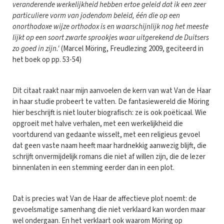
veranderende werkelijkheid hebben ertoe geleid dat ik een zeer
particuliere vorm van jodendom beleid, één die op een
onorthodoxe wijze orthodox is en waarschijnlijk nog het meeste
lijkt op een soort zwarte sprookjes waar uitgerekend de Duitsers
zo goed in zijn.'
(Marcel Möring, Freudlezing 2009, geciteerd in
het boek op pp. 53-54)
Dit citaat raakt naar mijn aanvoelen de kern van wat Van de Haar
in haar studie probeert te vatten. De fantasiewereld die Möring
hier beschrijft is niet louter biografisch: ze is ook poëticaal. Wie
opgroeit met halve verhalen, met een werkelijkheid die
voortdurend van gedaante wisselt, met een religieus gevoel
dat geen vaste naam heeft maar hardnekkig aanwezig blijft, die
schrijft onvermijdelijk romans die niet af willen zijn, die de lezer
binnenlaten in een stemming eerder dan in een plot.
Dat is precies wat Van de Haar de affectieve plot noemt: de
gevoelsmatige samenhang die niet verklaard kan worden maar
wel ondergaan. En het verklaart ook waarom Möring op