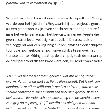
potentie van de romantekst bij.’
(p. 38)
Van de Haar citeert ook uit een interview dat zij zelf met Möring
voerde voor het tijdschrift
Liter
, waarin hij het religieuze gemis
als een grondtoon in zijn leven beschreef: niet het geloof zelf,
maar het verlangen ernaar, het bewustzijn van een leegte die
geen seculier leven volledig kan opvullen. Die uitspraak is
veelzeggend voor een vrijzinnig publiek, omdat ze een schrijver
toont die noch gelovig is, noch onverschillig tegenover het
transcendente. Möring staat op de drempel, zoals de maraan op
de drempel stond tussen twee werelden, en schrijft van daaruit.
'En nu lukt het me niet meer, geloven. Dat mis ik nog steeds
enorm. Het is net als met een liefde die ophoudt. Dat is ook een
binding die onafhankelijk van je denken ontstaat, buiten elke
sociale context om, meer vanuit een heel diep gevoel. Ik weet
niet waarom de wetenschappelijke uitleg van de wereld ineens
zo'n grip op mij kreeg. [...] ik begrijp ook niet goed waar dat
verlangen uit voortkomt. In Sinterklaas geloof ik ook niet meer,