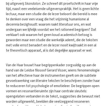
bij uitgeverij
Skandalon
. Ze schreef dit proefschrift in haar vrije
tijd, naast een veeleisende uitgeverspraktijk. Het is geen lichte
lectuur, maar een studie die de lezer beloont die bereid is mee
te denken over een vraag die het vrijzinnig humanisme al
decennia bezighoudt: waarom raakt literatuur ons, en wat
ondergaan we lijfelijk voordat we het rationeel begrijpen? Dat
verklaart ook waarom het geen koud academisch betoog is
geworden maar een studie die werkelijk ademt, die de teksten
met volle ernst benadert en de lezer nooit kwijtraakt in een al
te theoretisch apparaat, al is dat degelijke apparaat er wel.
Van de Haar bouwt haar begrippenkader zorgvuldig op aan de
hand van de Leidse filosoof Gerard Visser, wiens fenomenologie
van het affectieve haar de instrumenten geeft om de subtiele
gevoelswerking van literaire teksten te beschrijven zonder haar
te reduceren tot psychologie of emotieleer. De begrippen open
vormen en resonantieruimte zijn haar centrale sleutels:
opengelaten verbanden in de tekst, suggesties die bewust niet
worden uitgewerkt, beelden die veelzeggend resoneren