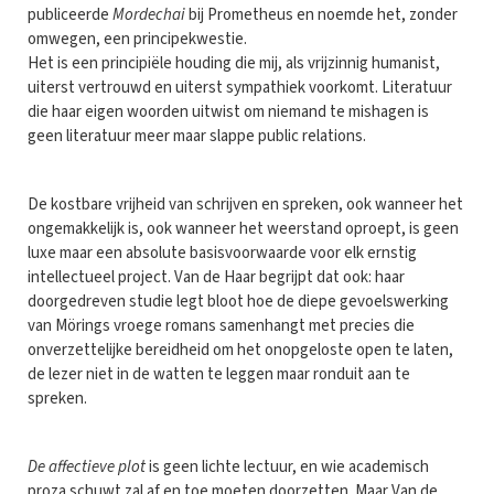
publiceerde
Mordechai
bij Prometheus en noemde het, zonder
omwegen, een principekwestie.
Het is een principiële houding die mij, als vrijzinnig humanist,
uiterst vertrouwd en uiterst sympathiek voorkomt. Literatuur
die haar eigen woorden uitwist om niemand te mishagen is
geen literatuur meer maar slappe public relations.
De kostbare vrijheid van schrijven en spreken, ook wanneer het
ongemakkelijk is, ook wanneer het weerstand oproept, is geen
luxe maar een absolute basisvoorwaarde voor elk ernstig
intellectueel project. Van de Haar begrijpt dat ook: haar
doorgedreven studie legt bloot hoe de diepe gevoelswerking
van Mörings vroege romans samenhangt met precies die
onverzettelijke bereidheid om het onopgeloste open te laten,
de lezer niet in de watten te leggen maar ronduit aan te
spreken.
De affectieve plot
is geen lichte lectuur, en wie academisch
proza schuwt zal af en toe moeten doorzetten. Maar Van de