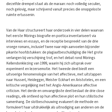
diezelfde drempel staat als de maraan: noch volledig seculier,
noch gelovig, maar schrijvend vanuit precies die onopgeloste
ruimte ertussenin.
Van de Haar structureert haar onderzoek in vier delen waarvan
het eerste Mörings biografie en poëtica inventariseert via
interviews en essays, en de receptie bespreekt van de drie
vroege romans, inclusief twee naar mijn aanvoelen bijzonder
pikante hoofdstukken: de plagiaatbeschuldiging die Het grote
verlangen bij verschijning trof, en het debat rond Mörings
Kellendonklezing van 1999, waarin hij zich uitsprak over
experiment en lezersemotie. Het tweede deel biedt een
uitvoerige fenomenologie van het affectieve, met uitstappen
naar Husserl, Heidegger, Meister Eckhart en Aristoteles, en een
kritische vergelijking met het Anglo-Amerikaanse affective
criticism. Het derde en omvangrijkste deel beslaat de drie close
readings, elk ontleed op hun affectieve plot en hun stilistische
samenhang. De slotbeschouwing evalueert de methode en
formuleert haar uitdrukkelijk als uitnodiging aan anderen om de