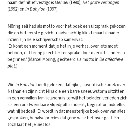
naam definitief vestigde:
Mendel
(1990),
Het grote verlangen
(1992) en
In Babylon
(1997).
Möring zelf had als motto voor het boek een uitspraak gekozen
die op het eerste gezicht raadselachtig klinkt maar bij nader
inzien zijn hele schrijverschap samenvat:
'Er komt een moment dat je het in je verhaal over iets moet
hebben, dat breng je echter ter sprake door over iets anders te
beginnen.' (Marcel Möring, geciteerd als motto in
De affectieve
plot
.)
Wie
In Babylon
heeft gelezen, dat rijke, labyrintische boek over
Nathan en zijn nicht Nina die een barre sneeuwstorm uitzitten
in een vervallen familielandhuis terwijl het beladen verleden zich
als een onafwendbare vloedgolf aandient, begrijpt onmiddellijk
wat hij bedoelt. Er wordt in dat meesterlijke boek over van alles
gesproken, behalve precies datgene waar het over gaat. En
toch laat het je niet los.