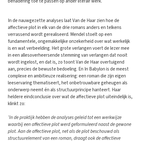
benadering toe te passen op ander literair werk.
In de nauwgezette analyses laat Van de Haar zien hoe de
affectieve plot in elk van de drie romans anders en telkens
verrassend wordt gerealiseerd. Mendel stoelt op een
fundamentele, ongemakkelijke onzekerheid over wat werkelijk
is en wat verbeelding. Het grote verlangen voert de lezer mee
in een allesoverheersende stemming van verlangen dat nooit
wordt ingelost, en dat is, zo toont Van de Haar overtuigend
aan, precies de bewuste bedoeling. En In Babylon is de meest
complexe en ambitieuze realisering: een roman die zijn eigen
leeservaring thematiseert, het onbetrouwbare geheugen als
onderwerp neemt én als structuurprincipe hanteert. Haar
heldere eindconclusie over wat de affectieve plot uiteindelijk is,
klinkt zo:
‘In de praktijk hebben de analyses geleid tot een werkwijze
waarbij een affectieve plot werd geformuleerd naast de gewone
plot. Aan de affectieve plot, net als de plot beschouwd als
structuurelement van een roman, draagt ook de affectieve