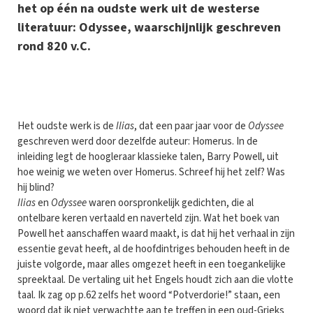
het op één na oudste werk uit de westerse
literatuur: Odyssee, waarschijnlijk geschreven
rond 820 v.C.
Het oudste werk is de
Ilias
, dat een paar jaar voor de
Odyssee
geschreven werd door dezelfde auteur: Homerus. In de
inleiding legt de hoogleraar klassieke talen, Barry Powell, uit
hoe weinig we weten over Homerus. Schreef hij het zelf? Was
hij blind?
Ilias
en
Odyssee
waren oorspronkelijk gedichten, die al
ontelbare keren vertaald en naverteld zijn. Wat het boek van
Powell het aanschaffen waard maakt, is dat hij het verhaal in zijn
essentie gevat heeft, al de hoofdintriges behouden heeft in de
juiste volgorde, maar alles omgezet heeft in een toegankelijke
spreektaal. De vertaling uit het Engels houdt zich aan die vlotte
taal. Ik zag op p.62 zelfs het woord “Potverdorie!” staan, een
woord dat ik niet verwachtte aan te treffen in een oud-Grieks