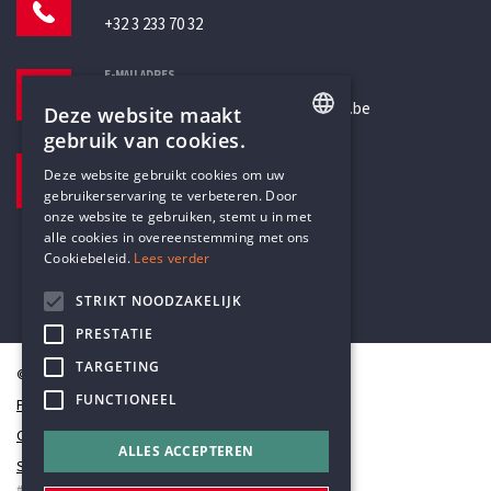
+32 3 233 70 32
E-MAILADRES
secretariaat@humanistischverbond.be
Deze website maakt
gebruik van cookies.
BEZOEKADRES
ENGLISH
Deze website gebruikt cookies om uw
Pottenbrug 4
gebruikerservaring te verbeteren. Door
DUTCH
Antwerpen, 2000
onze website te gebruiken, stemt u in met
alle cookies in overeenstemming met ons
Cookiebeleid.
Lees verder
STRIKT NOODZAKELIJK
PRESTATIE
TARGETING
© Humanistisch Verbond 2026
FUNCTIONEEL
Privacy
Cookiestatement
ALLES ACCEPTEREN
Sitemap
#codedwithlove by
Codelines