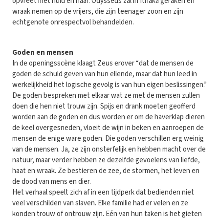
opvreet met huid en haar. Odysseus zal in Ithaka geraken en
wraak nemen op de vrijers, die zijn teenager zoon en zijn
echtgenote onrespectvol behandelden.
Goden en mensen
In de openingsscène klaagt Zeus erover “dat de mensen de
goden de schuld geven van hun ellende, maar dat hun leed in
werkelijkheid het logische gevolg is van hun eigen beslissingen.”
De goden bespreken met elkaar wat ze met de mensen zullen
doen die hen niet trouw zijn. Spijs en drank moeten geofferd
worden aan de goden en dus worden er om de haverklap dieren
de keel overgesneden, vloeit de wijn in beken en aanroepen de
mensen de enige ware goden. Die goden verschillen erg weinig
van de mensen. Ja, ze zijn onsterfelijk en hebben macht over de
natuur, maar verder hebben ze dezelfde gevoelens van liefde,
haat en wraak. Ze bestieren de zee, de stormen, het leven en
de dood van mens en dier.
Het verhaal speelt zich af in een tijdperk dat bedienden niet
veel verschilden van slaven. Elke familie had er velen en ze
konden trouw of ontrouw zijn. Eén van hun taken is het gieten