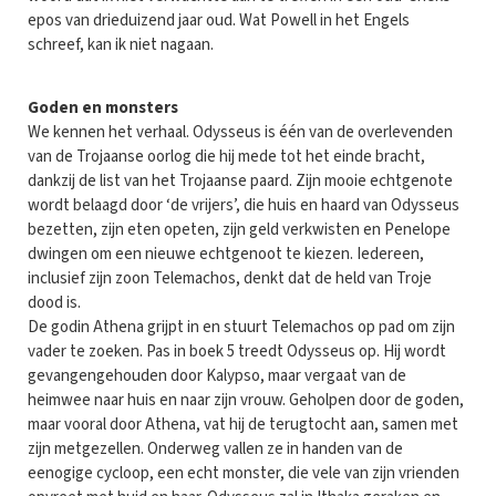
epos van drieduizend jaar oud. Wat Powell in het Engels
schreef, kan ik niet nagaan.
Goden en monsters
We kennen het verhaal. Odysseus is één van de overlevenden
van de Trojaanse oorlog die hij mede tot het einde bracht,
dankzij de list van het Trojaanse paard. Zijn mooie echtgenote
wordt belaagd door ‘de vrijers’, die huis en haard van Odysseus
bezetten, zijn eten opeten, zijn geld verkwisten en Penelope
dwingen om een nieuwe echtgenoot te kiezen. Iedereen,
inclusief zijn zoon Telemachos, denkt dat de held van Troje
dood is.
De godin Athena grijpt in en stuurt Telemachos op pad om zijn
vader te zoeken. Pas in boek 5 treedt Odysseus op. Hij wordt
gevangengehouden door Kalypso, maar vergaat van de
heimwee naar huis en naar zijn vrouw. Geholpen door de goden,
maar vooral door Athena, vat hij de terugtocht aan, samen met
zijn metgezellen. Onderweg vallen ze in handen van de
eenogige cycloop, een echt monster, die vele van zijn vrienden