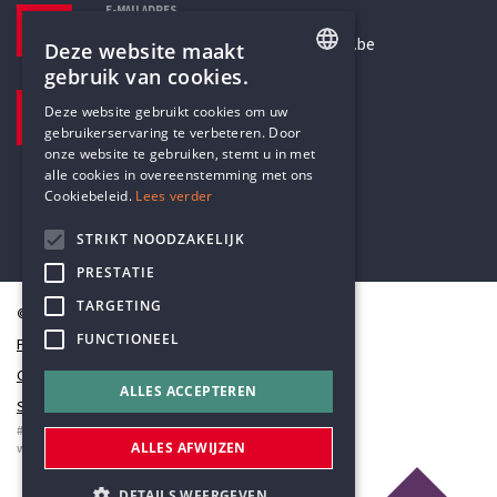
E-MAILADRES
secretariaat@humanistischverbond.be
Deze website maakt
gebruik van cookies.
BEZOEKADRES
ENGLISH
Deze website gebruikt cookies om uw
Pottenbrug 4
gebruikerservaring te verbeteren. Door
DUTCH
Antwerpen, 2000
onze website te gebruiken, stemt u in met
alle cookies in overeenstemming met ons
Cookiebeleid.
Lees verder
STRIKT NOODZAKELIJK
PRESTATIE
TARGETING
© Humanistisch Verbond 2026
FUNCTIONEEL
Privacy
Cookiestatement
ALLES ACCEPTEREN
Sitemap
#codedwithlove by
Codelines
ALLES AFWIJZEN
webapplicaties
,
mobiele apps
&
maatwerk websites
DETAILS WEERGEVEN