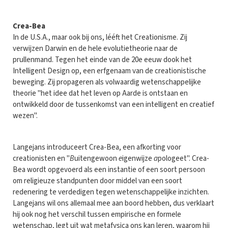
Crea-Bea
In de U.S.A., maar ook bij ons, lééft het Creationisme. Zij
verwijzen Darwin en de hele evolutietheorie naar de
prullenmand. Tegen het einde van de 20e eeuw dook het
Intelligent Design op, een erfgenaam van de creationistische
beweging. Zij propageren als volwaardig wetenschappelijke
theorie "het idee dat het leven op Aarde is ontstaan en
ontwikkeld door de tussenkomst van een intelligent en creatief
wezen".
Langejans introduceert Crea-Bea, een afkorting voor
creationisten en "
B
uitengewoon
e
igenwijze
a
pologeet". Crea-
Bea wordt opgevoerd als een instantie of een soort persoon
om religieuze standpunten door middel van een soort
redenering te verdedigen tegen wetenschappelijke inzichten.
Langejans wil ons allemaal mee aan boord hebben, dus verklaart
hij ook nog het verschil tussen empirische en formele
wetenschap, legt uit wat metafysica ons kan leren, waarom hij