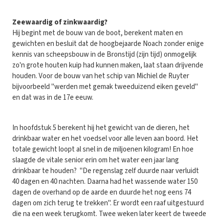
Zeewaardig of zinkwaardig?
Hij begint met de bouw van de boot, berekent maten en
gewichten en besluit dat de hoogbejaarde Noach zonder enige
kennis van scheepsbouw in de Bronstijd (zijn tijd) onmogelijk
zo'n grote houten kuip had kunnen maken, laat staan drijvende
houden. Voor de bouw van het schip van Michiel de Ruyter
bijvoorbeeld "werden met gemak tweeduizend eiken geveld"
en dat was in de 17e eeuw.
In hoofdstuk 5 berekent hij het gewicht van de dieren, het
drinkbaar water en het voedsel voor alle leven aan boord. Het
totale gewicht loopt al snel in de miljoenen kilogram! En hoe
slaagde de vitale senior erin om het water een jaar lang
drinkbaar te houden? "De regenslag zelf duurde naar verluidt
40 dagen en 40 nachten. Daarna had het wassende water 150
dagen de overhand op de aarde en duurde het nog eens 74
dagen om zich terug te trekken". Er wordt een raaf uitgestuurd
die na een week terugkomt. Twee weken later keert de tweede