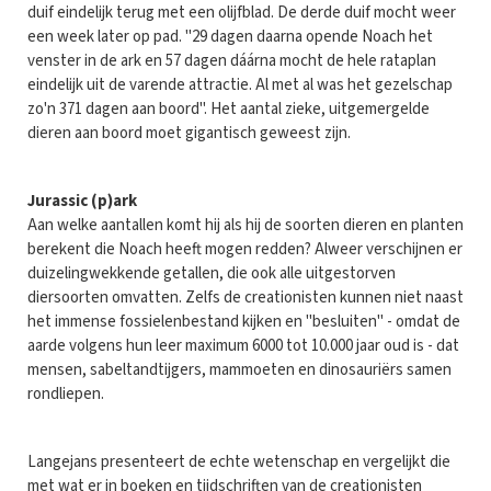
duif eindelijk terug met een olijfblad. De derde duif mocht weer
een week later op pad. "29 dagen daarna opende Noach het
venster in de ark en 57 dagen dáárna mocht de hele rataplan
eindelijk uit de varende attractie. Al met al was het gezelschap
zo'n 371 dagen aan boord". Het aantal zieke, uitgemergelde
dieren aan boord moet gigantisch geweest zijn.
Jurassic (p)ark
Aan welke aantallen komt hij als hij de soorten dieren en planten
berekent die Noach heeft mogen redden? Alweer verschijnen er
duizelingwekkende getallen, die ook alle uitgestorven
diersoorten omvatten. Zelfs de creationisten kunnen niet naast
het immense fossielenbestand kijken en "besluiten" - omdat de
aarde volgens hun leer maximum 6000 tot 10.000 jaar oud is - dat
mensen, sabeltandtijgers, mammoeten en dinosauriërs samen
rondliepen.
Langejans presenteert de echte wetenschap en vergelijkt die
met wat er in boeken en tijdschriften van de creationisten