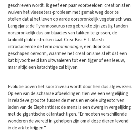
geschreven wordt. Ik geef een paar voorbeelden: creationisten
wuiven het vleeseters-probleem met gemak weg door te
stellen dat al het leven op aarde oorspronkelijk vegetarisch was.
Langejans: de Tyrannosaurus rex gebruikte zijn zestig tanden
oorspronkelijk dus om blaadjes van takken te grissen, de
krokodil plukte struiken kaal. Crea-Bea F. L. Marsh
introduceerde de term
baraminologie
, een door God
geschapen oervorm, waarmee het creationisme stelt dat een
kat bijvoorbeeld kan uitwaaieren tot een tijger of een leeuw,
maar altijd een katachtige zal blijven.
Evolutie boven het soortniveau wordt door hen dus afgewezen.
Op een van de schaarse afbeeldingen zien we een vergelijking
in relatieve grootte tussen de mens en enkele uitgestorven
leden van de Elephantidae: de mens is een dwerg in vergelijking
met de gigantische olifantachtigen. "Er moeten verschillende
wonderen de wereld in geholpen zijn om al deze dieren levend
in de ark te krijgen."