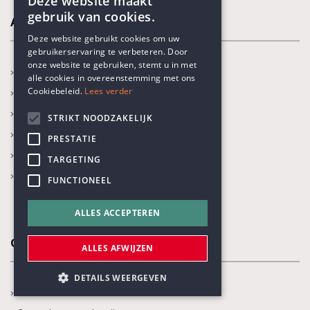
Deze website maakt
gebruik van cookies.
Activiteiten
ENGLISH
Deze website gebruikt cookies om uw
gebruikerservaring te verbeteren. Door
DUTCH
onze website te gebruiken, stemt u in met
In de kijker
alle cookies in overeenstemming met ons
Cookiebeleid.
Lees verder
Kalender
Recente activiteiten
STRIKT NOODZAKELIJK
Prijs Vrijzinnig Humanisme
PRESTATIE
Boekenprijs
TARGETING
Karel Poma-lezing
FUNCTIONEEL
ALLES ACCEPTEREN
Onze thema's
ALLES AFWIJZEN
DETAILS WEERGEVEN
Jaarthema