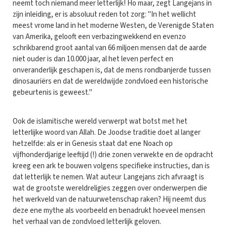
neemt toch niemand meer letterlijk! Ho maar, zegt Langejans in
zijn inleiding, er is absoluut reden tot zorg: "In het wellicht
meest vrome land in het moderne Westen, de Verenigde Staten
van Amerika, gelooft een verbazingwekkend en evenzo
schrikbarend groot aantal van 66 miljoen mensen dat de aarde
niet ouder is dan 10.000 jaar, al het leven perfect en
onveranderlijk geschapen is, dat de mens rondbanjerde tussen
dinosauriërs en dat de wereldwijde zondvloed een historische
gebeurtenis is geweest."
Ook de islamitische wereld verwerpt wat botst met het
letterlijke woord van Allah. De Joodse traditie doet al langer
hetzelfde: als er in Genesis staat dat ene Noach op
vijfhonderdjarige leeftijd (!) drie zonen verwekte en de opdracht
kreeg een ark te bouwen volgens specifieke instructies, dan is
dat letterlijk te nemen. Wat auteur Langejans zich afvraagt is
wat de grootste wereldreligies zeggen over onderwerpen die
het werkveld van de natuurwetenschap raken? Hij neemt dus
deze ene mythe als voorbeeld en benadrukt hoeveel mensen
het verhaal van de zondvloed letterlijk geloven.