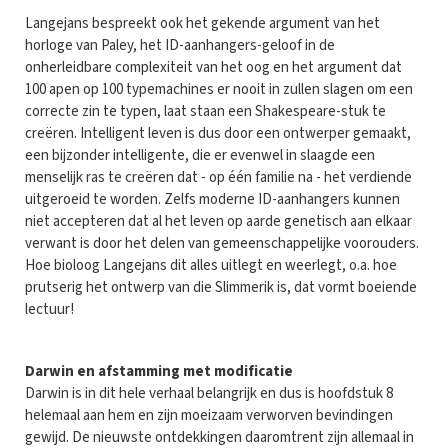
Langejans bespreekt ook het gekende argument van het
horloge van Paley, het ID-aanhangers-geloof in de
onherleidbare complexiteit van het oog en het argument dat
100 apen op 100 typemachines er nooit in zullen slagen om een
correcte zin te typen, laat staan een Shakespeare-stuk te
creëren. Intelligent leven is dus door een ontwerper gemaakt,
een bijzonder intelligente, die er evenwel in slaagde een
menselijk ras te creëren dat - op één familie na - het verdiende
uitgeroeid te worden. Zelfs moderne ID-aanhangers kunnen
niet accepteren dat al het leven op aarde genetisch aan elkaar
verwant is door het delen van gemeenschappelijke voorouders.
Hoe bioloog Langejans dit alles uitlegt en weerlegt, o.a. hoe
prutserig het ontwerp van die Slimmerik is, dat vormt boeiende
lectuur!
Darwin en afstamming met modificatie
Darwin is in dit hele verhaal belangrijk en dus is hoofdstuk 8
helemaal aan hem en zijn moeizaam verworven bevindingen
gewijd. De nieuwste ontdekkingen daaromtrent zijn allemaal in