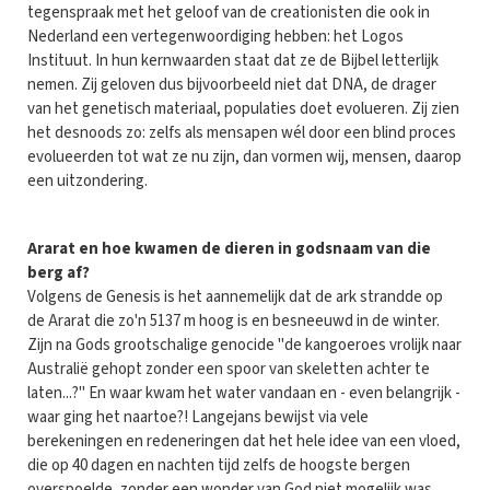
tegenspraak met het geloof van de creationisten die ook in
Nederland een vertegenwoordiging hebben: het Logos
Instituut. In hun kernwaarden staat dat ze de Bijbel letterlijk
nemen. Zij geloven dus bijvoorbeeld niet dat DNA, de drager
van het genetisch materiaal, populaties doet evolueren. Zij zien
het desnoods zo: zelfs als mensapen wél door een blind proces
evolueerden tot wat ze nu zijn, dan vormen wij, mensen, daarop
een uitzondering.
Ararat en hoe kwamen de dieren in godsnaam van die
berg af?
Volgens de Genesis is het aannemelijk dat de ark strandde op
de Ararat die zo'n 5137 m hoog is en besneeuwd in de winter.
Zijn na Gods grootschalige genocide "de kangoeroes vrolijk naar
Australië gehopt zonder een spoor van skeletten achter te
laten...?" En waar kwam het water vandaan en - even belangrijk -
waar ging het naartoe?! Langejans bewijst via vele
berekeningen en redeneringen dat het hele idee van een vloed,
die op 40 dagen en nachten tijd zelfs de hoogste bergen
overspoelde, zonder een wonder van God niet mogelijk was.