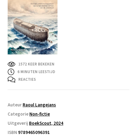
1572 KEER BEKEKEN
6
MINUTEN LEESTIJD
REACTIES
Auteur
Raoul Langejans
Categorie
Non-fictie
Uitgeverij
BoekScout, 2024
ISBN
9789465096391