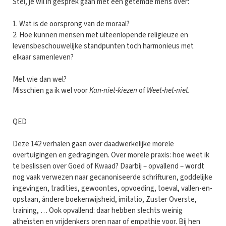
Stel, je wil in gesprek gaan met een getemde mens over:
1. Wat is de oorsprong van de moraal?
2. Hoe kunnen mensen met uiteenlopende religieuze en
levensbeschouwelijke standpunten toch harmonieus met
elkaar samenleven?
Met wie dan wel?
Misschien ga ik wel voor
Kan-niet-kiezen
of
Weet-het-niet.
QED
Deze 142 verhalen gaan over daadwerkelijke morele
overtuigingen en gedragingen. Over morele praxis: hoe weet ik
te beslissen over Goed of Kwaad? Daarbij – opvallend – wordt
nog vaak verwezen naar gecanoniseerde schrifturen, goddelijke
ingevingen, tradities, gewoontes, opvoeding, toeval, vallen-en-
opstaan, ándere boekenwijsheid, imitatio, Zuster Overste,
training, … Ook opvallend: daar hebben slechts weinig
atheïsten en vrijdenkers oren naar of empathie voor. Bij hen