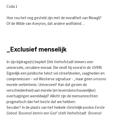
Coda 1
Hoe zou het nog gesteld zijn met de moraliteit van Mowgli?
Of de Wilde van Aveyron, dat andere wolfskind…
_Exclusief menselijk
In zijn bijdrage(n) bepleit Dirk Verhofstadt immers een
universele, seculiere moraal. Die vindt hij vooral in de UVRM.
Eigenlijk een juridische tekst vol streefdoelen, vaagheden en
compromissen – vol Westerse signatuur - , maar geen
unisono
morele verbintenis. Universeel? Kan dat gezien de
verscheidenheid aan morele (en levensbeschouwelijke)
overtuigingen wereldwijd? Allicht zijn de mensenrechten
pragmatisch dan het beste dat we hebben.
Seculier? In de plaats van het heikele christelijk-joodse
Eerste
Gebo
d
‘Bovenal bemin een God’
stelt Verhofstadt
‘Bovenal