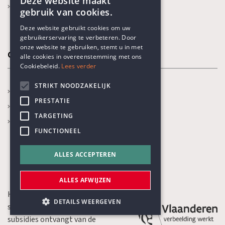
Deze website maakt
Karel Poma-lezing
gebruik van cookies.
ENGLISH
Deze website gebruikt cookies om uw
gebruikerservaring te verbeteren. Door
DUTCH
onze website te gebruiken, stemt u in met
Onze thema's
alle cookies in overeenstemming met ons
Cookiebeleid.
Lees verder
STRIKT NOODZAKELIJK
Jaarthema
PRESTATIE
Opvoeden en onderwijs
TARGETING
Gezondheidszorg
FUNCTIONEEL
ALLES ACCEPTEREN
ALLES AFWIJZEN
Het Humanistisch Verbond is een
DETAILS WEERGEVEN
sociaal-culturele organisatie die
subsidies ontvangt van de