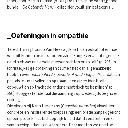
fabel) door Martin Harlaar. (p. 311) De titel van de voorliggende
bundel -
De Getemde Mens
- krijgt hier voluit zijn betekenis…
_Oefeningen in empathie
Terecht vraagt Guido Van Heeswijck zich dan ook af ‘of en hoe
we ooit kunnen beantwoorden aan de hoge verwachtingen die
de ethiek van universele mensenrechten ons stelt’. (p. 295) In
(christelijke) geloofskringen zal men het dan al gemakkelijk
hebben over
naastenliefde, genade of mededogen
. Maar dat kan
pas ‘als je - met vallen en opstaan - een eigen identiteit
opbouwt en zo tracht de ander empathisch te begrijpen.’ (p.
296) Hooggestemde taal die aandringt op wederzijds begrip en
dialoog.
Die vinden bij Karin Heremans (
Gedeelde waarden
) alvast een
concrete en inspirerende toepassing: een brede aanpak gericht
op een politiek-maatschappelijk beleid dat diversiteit in onze
samenleving erkent en waardeert. Daar moeten we naartoe.