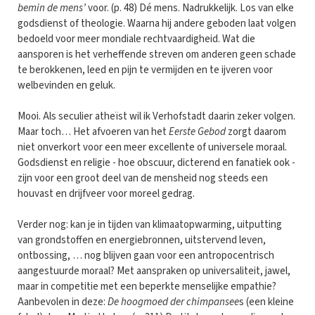
bemin de mens’
voor. (p. 48) Dé mens. Nadrukkelijk. Los van elke
godsdienst of theologie. Waarna hij andere geboden laat volgen
bedoeld voor meer mondiale rechtvaardigheid. Wat die
aansporen is het verheffende streven om anderen geen schade
te berokkenen, leed en pijn te vermijden en te ijveren voor
welbevinden en geluk.
Mooi. Als seculier atheïst wil ik Verhofstadt daarin zeker volgen.
Maar toch… Het afvoeren van het
Eerste Gebod
zorgt daarom
niet onverkort voor een meer excellente of universele moraal.
Godsdienst en religie - hoe obscuur, dicterend en fanatiek ook -
zijn voor een groot deel van de mensheid nog steeds een
houvast en drijfveer voor moreel gedrag.
Verder nog: kan je in tijden van klimaatopwarming, uitputting
van grondstoffen en energiebronnen, uitstervend leven,
ontbossing, … nog blijven gaan voor een antropocentrisch
aangestuurde moraal? Met aanspraken op universaliteit, jawel,
maar in competitie met een beperkte menselijke empathie?
Aanbevolen in deze:
De hoogmoed der chimpansee
s (een kleine