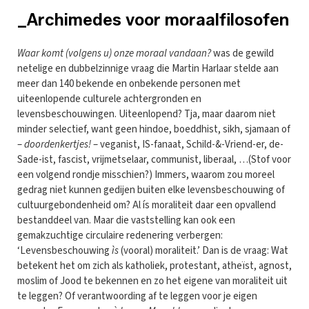
_Archimedes voor moraalfilosofen
Waar komt (volgens u) onze moraal vandaan?
was de gewild
netelige en dubbelzinnige vraag die Martin Harlaar stelde aan
meer dan 140 bekende en onbekende personen met
uiteenlopende culturele achtergronden en
levensbeschouwingen. Uiteenlopend? Tja, maar daarom niet
minder selectief, want geen hindoe, boeddhist, sikh, sjamaan of
–
doordenkertjes!
– veganist, IS-fanaat, Schild-&-Vriend-er, de-
Sade-ist, fascist, vrijmetselaar, communist, liberaal, …(Stof voor
een volgend rondje misschien?) Immers, waarom zou moreel
gedrag niet kunnen gedijen buiten elke levensbeschouwing of
cultuurgebondenheid om? Al ís moraliteit daar een opvallend
bestanddeel van. Maar die vaststelling kan ook een
gemakzuchtige circulaire redenering verbergen:
‘Levensbeschouwing
ìs
(vooral) moraliteit.’ Dan is de vraag: Wat
betekent het om zich als katholiek, protestant, atheïst, agnost,
moslim of Jood te bekennen en zo het eigene van moraliteit uit
te leggen? Of verantwoording af te leggen voor je eigen