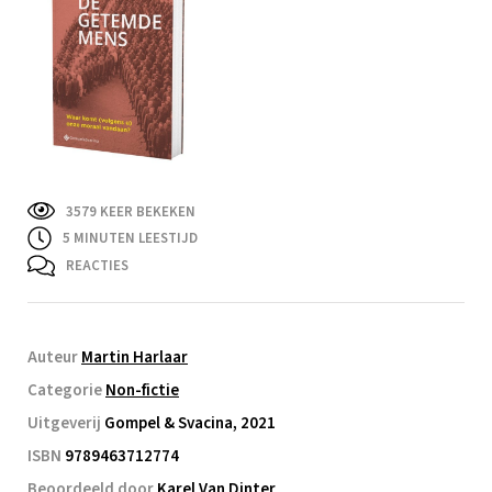
3579 KEER BEKEKEN
5
MINUTEN LEESTIJD
REACTIES
Auteur
Martin Harlaar
Categorie
Non-fictie
Uitgeverij
Gompel & Svacina, 2021
ISBN
9789463712774
Beoordeeld door
Karel Van Dinter