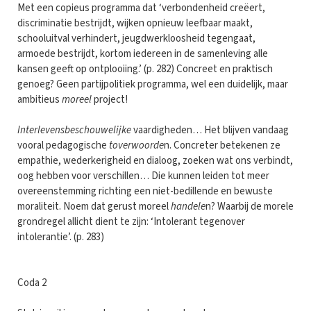
Met een copieus programma dat ‘verbondenheid creëert,
discriminatie bestrijdt, wijken opnieuw leefbaar maakt,
schooluitval verhindert, jeugdwerkloosheid tegengaat,
armoede bestrijdt, kortom iedereen in de samenleving alle
kansen geeft op ontplooiing.’ (p. 282) Concreet en praktisch
genoeg? Geen partijpolitiek programma, wel een duidelijk, maar
ambitieus
moreel
project!
Interlevensbeschouwelijke
vaardigheden… Het blijven vandaag
vooral pedagogische
toverwoorde
n. Concreter betekenen ze
empathie, wederkerigheid en dialoog, zoeken wat ons verbindt,
oog hebben voor verschillen… Die kunnen leiden tot meer
overeenstemming richting een niet-bedillende en bewuste
moraliteit. Noem dat gerust moreel
handele
n? Waarbij de morele
grondregel allicht dient te zijn: ‘Intolerant tegenover
intolerantie’. (p. 283)
Coda 2