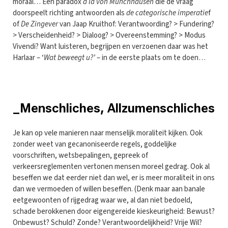
moraal… Een paradox
à la von Munchhausen
die de vraag
doorspeelt richting antwoorden als
de categorische imperatie
f
of
De Zingever
van Jaap Kruithof: Verantwoording? > Fundering?
> Verscheidenheid? > Dialoog? > Overeenstemming? > Modus
Vivendi? Want luisteren, begrijpen en verzoenen daar was het
Harlaar – ‘
Wat beweegt u?’
– in de eerste plaats om te doen…
_Menschliches, Allzumenschliches
Je kan op vele manieren naar menselijk moraliteit kijken. Ook
zonder weet van gecanoniseerde regels, goddelijke
voorschriften, wetsbepalingen, gepreek of
verkeersreglementen vertonen mensen moreel gedrag. Ook al
beseffen we dat eerder niet dan wel, er is meer moraliteit in ons
dan we vermoeden of willen beseffen. (Denk maar aan banale
eetgewoonten of rijgedrag waar we, al dan niet bedoeld,
schade berokkenen door eigengereide kieskeurigheid: Bewust?
Onbewust? Schuld? Zonde? Verantwoordelijkheid? Vrije Wil?