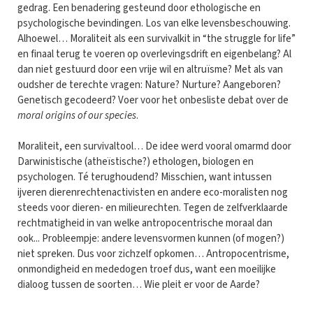
gedrag. Een benadering gesteund door ethologische en
psychologische bevindingen. Los van elke levensbeschouwing.
Alhoewel… Moraliteit als een survivalkit in “the struggle for life”
en finaal terug te voeren op overlevingsdrift en eigenbelang? Al
dan niet gestuurd door een vrije wil en altruïsme? Met als van
oudsher de terechte vragen: Nature? Nurture? Aangeboren?
Genetisch gecodeerd? Voer voor het onbesliste debat over de
moral origins of our species
.
Moraliteit, een survivaltool… De idee werd vooral omarmd door
Darwinistische (atheïstische?) ethologen, biologen en
psychologen. Té terughoudend? Misschien, want intussen
ijveren dierenrechtenactivisten en andere eco-moralisten nog
steeds voor dieren- en milieurechten. Tegen de zelfverklaarde
rechtmatigheid in van welke antropocentrische moraal dan
ook... Probleempje: andere levensvormen kunnen (of mogen?)
niet spreken. Dus voor zichzelf opkomen… Antropocentrisme,
onmondigheid en mededogen troef dus, want een moeilijke
dialoog tussen de soorten… Wie pleit er voor de Aarde?