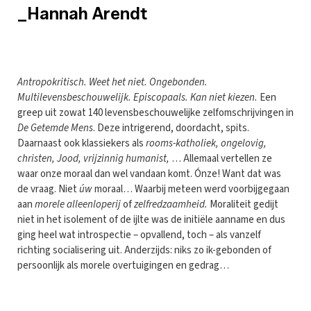
_Hannah Arendt
A
ntropokritisch. Weet het niet. Ongebonden.
Multilevensbeschouwelijk. Episcopaals. Kan niet kiezen.
Een
greep uit zowat 140 levensbeschouwelijke zelfomschrijvingen in
De Getemde Mens
. Deze intrigerend, doordacht, spits.
Daarnaast ook klassiekers als
rooms-katholiek, ongelovig,
christen, Jood, vrijzinnig humanist,
… Allemaal vertellen ze
waar onze moraal dan wel vandaan komt. Ónze! Want dat was
de vraag. Niet
úw
moraal… Waarbij meteen werd voorbijgegaan
aan
morele alleenloperij
of
zelfredzaamheid.
Moraliteit gedijt
niet in het isolement of de ijlte was de initiële aanname en dus
ging heel wat introspectie – opvallend, toch – als vanzelf
richting socialisering uit. Anderzijds: niks zo ik-gebonden of
persoonlijk als morele overtuigingen en gedrag…