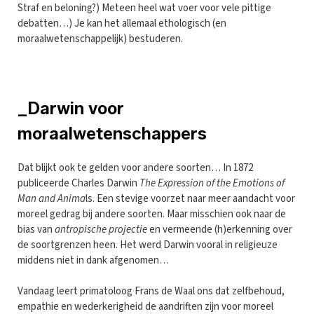
Straf en beloning?) Meteen heel wat voer voor vele pittige
debatten…) Je kan het allemaal ethologisch (en
moraalwetenschappelijk) bestuderen.
_Darwin voor
moraalwetenschappers
Dat blijkt ook te gelden voor andere soorten… In 1872
publiceerde Charles Darwin
The Expression of the Emotions of
Man and Anima
ls. Een stevige voorzet naar meer aandacht voor
moreel gedrag bij andere soorten. Maar misschien ook naar de
bias van
antropische projectie
en vermeende (h)erkenning over
de soortgrenzen heen. Het werd Darwin vooral in religieuze
middens niet in dank afgenomen…
Vandaag leert primatoloog Frans de Waal ons dat zelfbehoud,
empathie en wederkerigheid de aandriften zijn voor moreel