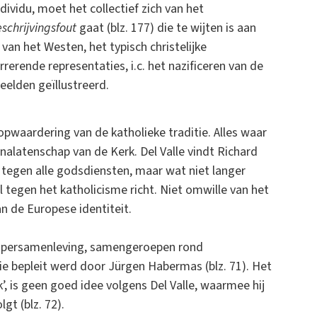
dividu, moet het collectief zich van het
schrijvingsfout
gaat (blz. 177) die te wijten is aan
 van het Westen, het typisch christelijke
rerende representaties, i.c. het nazificeren van de
elden geïllustreerd.
opwaardering van de katholieke traditie. Alles waar
alatenschap van de Kerk. Del Valle vindt Richard
 tegen alle godsdiensten, maar wat niet langer
el tegen het katholicisme richt. Niet omwille van het
n de Europese identiteit.
e supersamenleving, samengeroepen rond
ie bepleit werd door Jürgen Habermas (blz. 71). Het
’, is geen goed idee volgens Del Valle, waarmee hij
gt (blz. 72).