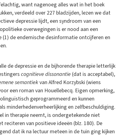
jfelachtig, want nagenoeg alles wat in het boek
tukken, verdeeld over 227 bladzijden, lezen we dat
ectieve depressie lijdt, een syndroom van een
geopolitieke overwegingen is er nood aan een
e (1) de endemische desinformatie ontcijferen en
ten.
lle de depressie en de bijhorende therapie letterlijk
estingers
cognitieve dissonantie
(dat is acceptabel),
emene semantiek
van Alfred Korzybski (wiens
 voor een roman van Houellebecq. Eigen opmerking,
eurolinguïstisch geprogrammeerd en kunnen
s minderhedenverheerlijking en zelfbeschuldiging.
l in therapie neemt, is ondergetekende niet
et reciteren van positieve ideeën (blz. 180). De
nd dat ik na lectuur meteen in de tuin ging kijken