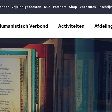
lender
Vrijzinnige feesten
NCZ
Partners
Shop
Vacatures
Inschrij
Humanistisch Verbond
Activiteiten
Afdelin