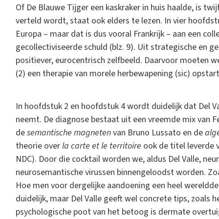
Of De Blauwe Tijger een kaskraker in huis haalde, is twi
verteld wordt, staat ook elders te lezen. In vier hoofds
Europa – maar dat is dus vooral Frankrijk – aan een coll
gecollectiviseerde schuld (blz. 9). Uit strategische en 
positiever, eurocentrisch zelfbeeld. Daarvoor moeten w
(2) een therapie van morele herbewapening (sic) opstar
In hoofdstuk 2 en hoofdstuk 4 wordt duidelijk dat Del Va
neemt. De diagnose bestaat uit een vreemde mix van F
de
semantische magneten
van Bruno Lussato en de
alg
theorie over
la carte et le territoire
ook de titel leverde
NDC). Door die cocktail worden we, aldus Del Valle, n
neurosemantische virussen binnengeloodst worden. Zoal
Hoe men voor dergelijke aandoening een heel werelddee
duidelijk, maar Del Valle geeft wel concrete tips, zoals h
psychologische poot van het betoog is dermate overtuige