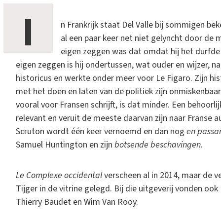
I
n Frankrijk staat Del Valle bij sommigen be
al een paar keer net niet gelyncht door de 
eigen zeggen was dat omdat hij het durfde
eigen zeggen is hij ondertussen, wat ouder en wijzer, n
historicus en werkte onder meer voor Le Figaro. Zijn hi
met het doen en laten van de politiek zijn onmiskenbaar
vooral voor Fransen schrijft, is dat minder. Een behoorli
relevant en veruit de meeste daarvan zijn naar Franse 
Scruton wordt één keer vernoemd en dan nog
en passa
Samuel Huntington en zijn
botsende beschavingen
.
Le Complexe occidental
verscheen al in 2014, maar de v
Tijger in de vitrine gelegd. Bij die uitgeverij vonden oo
Thierry Baudet en Wim Van Rooy.