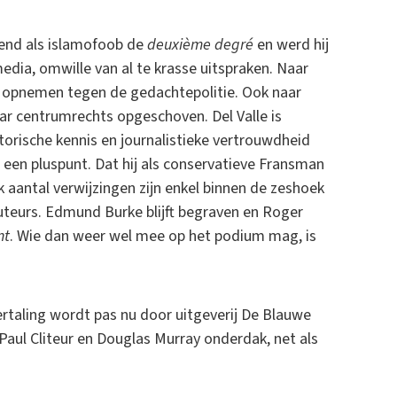
kend als islamofoob de
deuxième degré
en werd hij
media, omwille van al te krasse uitspraken. Naar
 opnemen tegen de gedachtepolitie. Ook naar
aar centrumrechts opgeschoven. Del Valle is
storische kennis en journalistieke vertrouwdheid
 een pluspunt. Dat hij als conservatieve Fransman
jk aantal verwijzingen zijn enkel binnen de zeshoek
auteurs. Edmund Burke blijft begraven en Roger
nt
. Wie dan weer wel mee op het podium mag, is
ertaling wordt pas nu door uitgeverij De Blauwe
k Paul Cliteur en Douglas Murray onderdak, net als