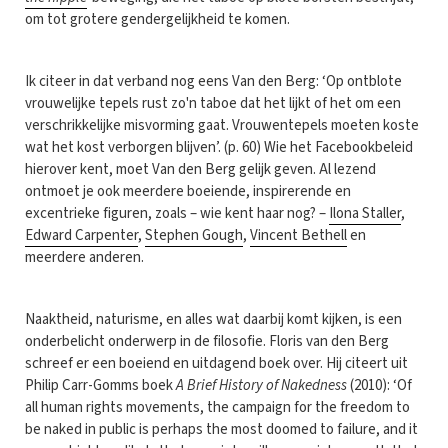
om tot grotere gendergelijkheid te komen.
Ik citeer in dat verband nog eens Van den Berg: ‘Op ontblote
vrouwelijke tepels rust zo'n taboe dat het lijkt of het om een
verschrikkelijke misvorming gaat. Vrouwentepels moeten koste
wat het kost verborgen blijven’. (p. 60) Wie het Facebookbeleid
hierover kent, moet Van den Berg gelijk geven. Al lezend
ontmoet je ook meerdere boeiende, inspirerende en
excentrieke figuren, zoals – wie kent haar nog? –
Ilona Staller
,
Edward Carpenter
,
Stephen Gough
,
Vincent Bethell
en
meerdere anderen.
Naaktheid, naturisme, en alles wat daarbij komt kijken, is een
onderbelicht onderwerp in de filosofie. Floris van den Berg
schreef er een boeiend en uitdagend boek over. Hij citeert uit
Philip Carr-Gomms boek
A Brief History of Nakedness
(2010): ‘Of
all human rights movements, the campaign for the freedom to
be naked in public is perhaps the most doomed to failure, and it