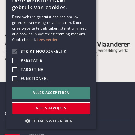
Deze website maakt
gebruik van cookies.
ENGLISH
Deze website gebruikt cookies om uw
gebruikerservaring te verbeteren. Door
DUTCH
onze website te gebruiken, stemt u in met
alle cookies in overeenstemming met ons
Het Humanistisch Verbond is een
Cookiebeleid.
Lees verder
sociaal-culturele organisatie die
subsidies ontvangt van de
STRIKT NOODZAKELIJK
Vlaamse Gemeenschap
PRESTATIE
TARGETING
FUNCTIONEEL
ALLES ACCEPTEREN
ALLES AFWIJZEN
Contactgegevens
DETAILS WEERGEVEN