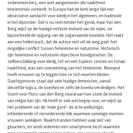
zedenmeesters, een wet aangenomen die naaktheid
binnenshuis verbiedt. In Europa had de kerk lange tijd een
obsessieve aandacht voor kledij in het algemeen, en badmode
in het bijzonder. Dat is nu veel minder het geval, maar Van den
Berg wijst op de huidige nefaste invloed van de islam, zie
bijvoorbeeld de opgang van de zogenaamde boerkini. Het raakt
aan een heikel punt, dat de auteur niet uit de weg gaat: het
mogelijke conflict tussen feminisme en naturisme. Historisch
zijn feminisme en naturisme objectieve bondgenoten. De
zelfbeschikking over kledij, tot en met topless zonnen en totale
naaktheid, was een overwinning van het feminisme. Niemand
hoeft vrouwen op te leggen hoe ze zich moeten kleden.
Daartegenover staat dat vele huidige feministen, vanuit
diezelfde logica, de boerkini en zelfs de boerka verdedigen. Het
toont voor Floris van den Berg vooral aan hoe sterk de invloed
van religie kan zijn. Hij heeft er ook wel begrip voor, en wijst op
het probleem van de ‘male gaze’: de al te wellustige,
intimiderende of vernederende blik waarmee sommige mannen
vrouwen aankijken. Naaktstranden hebben vaak last van
gluurders, en sinds iedereen een smartphone bezit waarmee