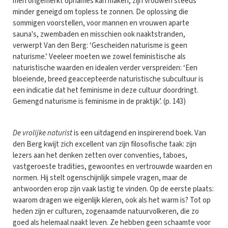
men ongemerkt opnames kan maken, zijn vrouwen steeds
minder geneigd om topless te zonnen. De oplossing die
sommigen voorstellen, voor mannen en vrouwen aparte
sauna's, zwembaden en misschien ook naaktstranden,
verwerpt Van den Berg: ‘Gescheiden naturisme is geen
naturisme.’ Veeleer moeten we zowel feministische als
naturistische waarden en idealen verder verspreiden: ‘Een
bloeiende, breed geaccepteerde naturistische subcultuur is
een indicatie dat het feminisme in deze cultuur doordringt.
Gemengd naturisme is feminisme in de praktijk’. (p. 143)
De vrolijke naturist
is een uitdagend en inspirerend boek. Van
den Berg kwijt zich excellent van zijn filosofische taak: zijn
lezers aan het denken zetten over conventies, taboes,
vastgeroeste tradities, gewoontes en vertrouwde waarden en
normen. Hij stelt ogenschijnlijk simpele vragen, maar de
antwoorden erop zijn vaak lastig te vinden. Op de eerste plaats:
waarom dragen we eigenlijk kleren, ook als het warm is? Tot op
heden zijn er culturen, zogenaamde natuurvolkeren, die zo
goed als helemaal naakt leven. Ze hebben geen schaamte voor