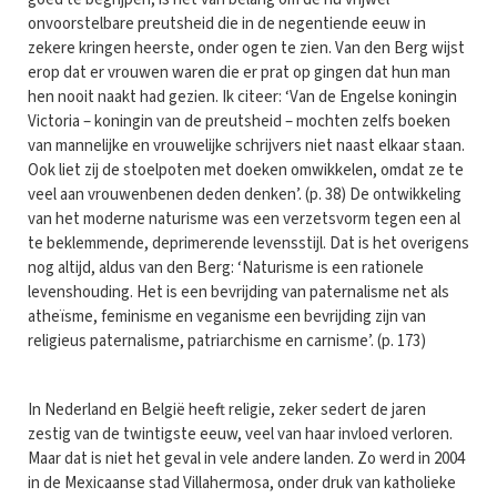
onvoorstelbare preutsheid die in de negentiende eeuw in
zekere kringen heerste, onder ogen te zien. Van den Berg wijst
erop dat er vrouwen waren die er prat op gingen dat hun man
hen nooit naakt had gezien. Ik citeer: ‘Van de Engelse koningin
Victoria – koningin van de preutsheid – mochten zelfs boeken
van mannelijke en vrouwelijke schrijvers niet naast elkaar staan.
Ook liet zij de stoelpoten met doeken omwikkelen, omdat ze te
veel aan vrouwenbenen deden denken’. (p. 38) De ontwikkeling
van het moderne naturisme was een verzetsvorm tegen een al
te beklemmende, deprimerende levensstijl. Dat is het overigens
nog altijd, aldus van den Berg: ‘Naturisme is een rationele
levenshouding. Het is een bevrijding van paternalisme net als
atheïsme, feminisme en veganisme een bevrijding zijn van
religieus paternalisme, patriarchisme en carnisme’. (p. 173)
In Nederland en België heeft religie, zeker sedert de jaren
zestig van de twintigste eeuw, veel van haar invloed verloren.
Maar dat is niet het geval in vele andere landen. Zo werd in 2004
in de Mexicaanse stad Villahermosa, onder druk van katholieke