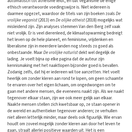
automatisch tot atheïsme leidt, en dat veganisme de enige
ethisch verantwoorde voedingswijze is. Niet iedereen is
daarmee opgezet, waardoor de titels van zijn boeken zoals
De
vrolijke veganist
(2013) en
De olijke atheïst
(2018) mogelijks wat
misleidend zijn. Zijn analyses stemmen Van den Berg zelf vaak
niet vrolijk. Er is veel dierenleed, de klimaatopwarming bedreigt
het leven op de hele planeet, en feminisme, vrijdenken en
liberalisme zijn in meerdere landen nog steeds zo goed als
onbestaande. Maar
De vrolijke naturist
dekt wel degelijk de
lading. Je voelt bijna op elke pagina dat de auteur zijn
kennismaking met het naaktlopen bijzonder goed is bevallen.
Zodanig zelfs, dat hij er iedereen wil toe aanzetten. Het voelt
heerlijk om zonder kleren aan rond te lopen, om geen schaamte
te ervaren over het eigen lichaam, om ongedwongen om te
gaan met andere mensen, die eveneens naakt zijn. Als we naakt
tegenover elkaar staan, zijn we ook meer gelijk aan elkaar.
Naakte mensen stellen zich kwetsbaar op, ze staan opener in
de wereld en authentieker tegenover anderen; ze verhullen
niet alleen letterlijk minder, maar deels ook figuurlijk. Wie ervan
houdt om zoveel mogelijk zonder kleren aan door het leven te
gaan, straalt allerlei positieve waarden uit. Het is een