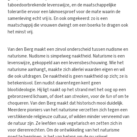
taboedoorbrekende levenswijze, en de maatschappelijke
tolerantie ervoor een lakmoesproef voor de mate waarin de
samenleving echt vrij is. En ook omgekeerd: zo is een
maatschappij die vrouwen dwingt om een boerka te dragen ook
het minst vrij.
Van den Berg maakt een zinvol onderscheid tussen nudisme en
naturisme. Nudisme is simpelweg naaktheid. Naturisme is een
levenswijze, gekoppeld aan een levensbeschouwing. Wie het
naturisme aanhangt, maakte zich allerlei waarden eigen en wil
die ook uitdragen. De naaktheid is geen naaktheid op zich; ze is
betekenisvol. Een nudist daarentegen kent geen
blootideologie. Hij ligt naakt op het strand met het oog op een
gebronzeerd lichaam, of doet aan
streaken
, voor de
fun
of om te
choqueren. Van den Berg maakt dat historisch mooi duidelijk.
Meerdere pioniers van het naturisme verzetten zich tegen een
verstikkende religieuze cultuur, of wilden minder vervreemd van
de natuur zijn. Ze leefden vaak vegetarisch en zetten zich in
voor dierenrechten. Om de ontwikkeling van het naturisme
goed te begrijpen, is het van belang om de nu vrijwel