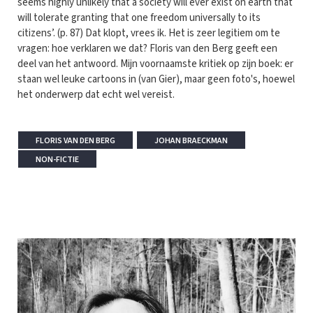
seems highly unlikely that a society will ever exist on earth that
will tolerate granting that one freedom universally to its
citizens’. (p. 87) Dat klopt, vrees ik. Het is zeer legitiem om te
vragen: hoe verklaren we dat? Floris van den Berg geeft een
deel van het antwoord. Mijn voornaamste kritiek op zijn boek: er
staan wel leuke cartoons in (van Gier), maar geen foto's, hoewel
het onderwerp dat echt wel vereist.
FLORIS VAN DEN BERG
JOHAN BRAECKMAN
NON-FICTIE