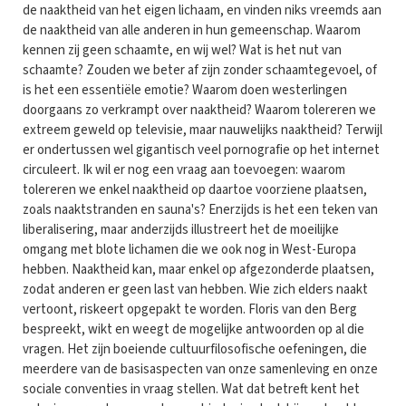
de naaktheid van het eigen lichaam, en vinden niks vreemds aan
de naaktheid van alle anderen in hun gemeenschap. Waarom
kennen zij geen schaamte, en wij wel? Wat is het nut van
schaamte? Zouden we beter af zijn zonder schaamtegevoel, of
is het een essentiële emotie? Waarom doen westerlingen
doorgaans zo verkrampt over naaktheid? Waarom tolereren we
extreem geweld op televisie, maar nauwelijks naaktheid? Terwijl
er ondertussen wel gigantisch veel pornografie op het internet
circuleert. Ik wil er nog een vraag aan toevoegen: waarom
tolereren we enkel naaktheid op daartoe voorziene plaatsen,
zoals naaktstranden en sauna's? Enerzijds is het een teken van
liberalisering, maar anderzijds illustreert het de moeilijke
omgang met blote lichamen die we ook nog in West-Europa
hebben. Naaktheid kan, maar enkel op afgezonderde plaatsen,
zodat anderen er geen last van hebben. Wie zich elders naakt
vertoont, riskeert opgepakt te worden. Floris van den Berg
bespreekt, wikt en weegt de mogelijke antwoorden op al die
vragen. Het zijn boeiende cultuurfilosofische oefeningen, die
meerdere van de basisaspecten van onze samenleving en onze
sociale conventies in vraag stellen. Wat dat betreft kent het