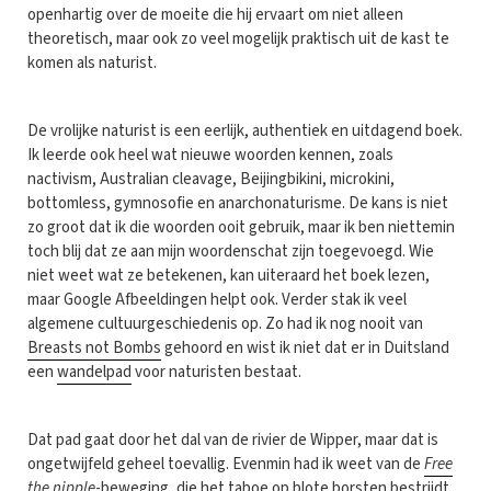
openhartig over de moeite die hij ervaart om niet alleen
theoretisch, maar ook zo veel mogelijk praktisch uit de kast te
komen als naturist.
De vrolijke naturist is een eerlijk, authentiek en uitdagend boek.
Ik leerde ook heel wat nieuwe woorden kennen, zoals
nactivism, Australian cleavage, Beijingbikini, microkini,
bottomless, gymnosofie en anarchonaturisme. De kans is niet
zo groot dat ik die woorden ooit gebruik, maar ik ben niettemin
toch blij dat ze aan mijn woordenschat zijn toegevoegd. Wie
niet weet wat ze betekenen, kan uiteraard het boek lezen,
maar Google Afbeeldingen helpt ook. Verder stak ik veel
algemene cultuurgeschiedenis op. Zo had ik nog nooit van
Breasts not Bombs
gehoord en wist ik niet dat er in Duitsland
een
wandelpad
voor naturisten bestaat.
Dat pad gaat door het dal van de rivier de Wipper, maar dat is
ongetwijfeld geheel toevallig. Evenmin had ik weet van de
Free
the nipple
-beweging, die het taboe op blote borsten bestrijdt,