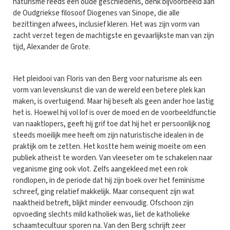
naturisme reeds een oude geschiedenis, denk bijvoorbeeld aan
de Oudgriekse filosoof Diogenes van Sinope, die alle
bezittingen afwees, inclusief kleren. Het was zijn vorm van
zacht verzet tegen de machtigste en gevaarlijkste man van zijn
tijd, Alexander de Grote.
Het pleidooi van Floris van den Berg voor naturisme als een
vorm van levenskunst die van de wereld een betere plek kan
maken, is overtuigend. Maar hij beseft als geen ander hoe lastig
het is. Hoewel hij vol lof is over de moed en de voorbeeldfunctie
van naaktlopers, geeft hij grif toe dat hij het er persoonlijk nog
steeds moeilijk mee heeft om zijn naturistische idealen in de
praktijk om te zetten. Het kostte hem weinig moeite om een
publiek atheïst te worden. Van vleeseter om te schakelen naar
veganisme ging ook vlot. Zelfs aangekleed met een rok
rondlopen, in de periode dat hij zijn boek over het feminisme
schreef, ging relatief makkelijk. Maar consequent zijn wat
naaktheid betreft, blijkt minder eenvoudig. Ofschoon zijn
opvoeding slechts mild katholiek was, liet de katholieke
schaamtecultuur sporen na. Van den Berg schrijft zeer