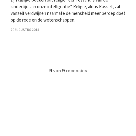
zijn talrijke boeken dat religie “een restant is van de
kindertijd van onze intelligentie”. Religie, aldus Russell, zal
vanzelf verdwijnen naarmate de mensheid meer beroep doet
op de rede en de wetenschappen.
20 AUGUSTUS 2018
9
van
9
recensies