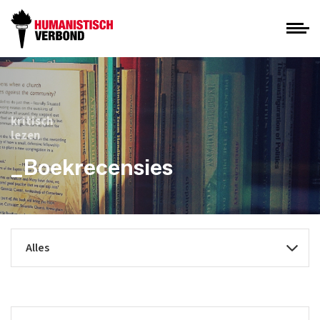
kritisch
lezen
_Boekrecensies