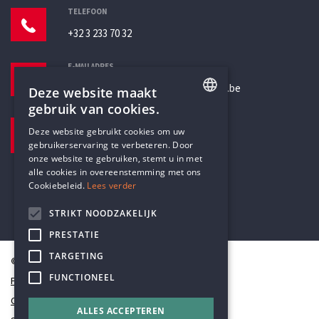
TELEFOON
+32 3 233 70 32
E-MAILADRES
secretariaat@humanistischverbond.be
Deze website maakt
gebruik van cookies.
BEZOEKADRES
ENGLISH
Deze website gebruikt cookies om uw
Pottenbrug 4
gebruikerservaring te verbeteren. Door
DUTCH
Antwerpen, 2000
onze website te gebruiken, stemt u in met
alle cookies in overeenstemming met ons
Cookiebeleid.
Lees verder
STRIKT NOODZAKELIJK
PRESTATIE
TARGETING
© Humanistisch Verbond 2026
FUNCTIONEEL
Privacy
Cookiestatement
ALLES ACCEPTEREN