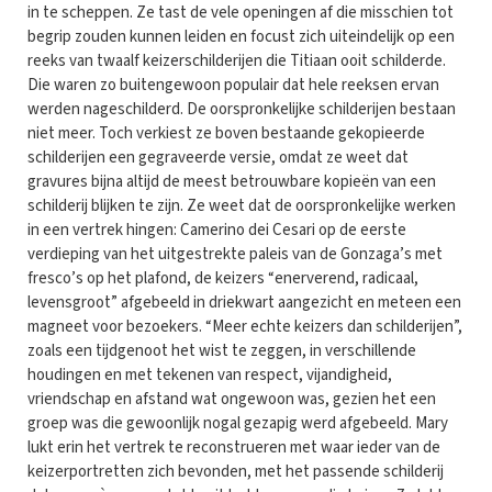
in te scheppen. Ze tast de vele openingen af die misschien tot
begrip zouden kunnen leiden en focust zich uiteindelijk op een
reeks van twaalf keizerschilderijen die Titiaan ooit schilderde.
Die waren zo buitengewoon populair dat hele reeksen ervan
werden nageschilderd. De oorspronkelijke schilderijen bestaan
niet meer. Toch verkiest ze boven bestaande gekopieerde
schilderijen een gegraveerde versie, omdat ze weet dat
gravures bijna altijd de meest betrouwbare kopieën van een
schilderij blijken te zijn. Ze weet dat de oorspronkelijke werken
in een vertrek hingen: Camerino dei Cesari op de eerste
verdieping van het uitgestrekte paleis van de Gonzaga’s met
fresco’s op het plafond, de keizers “enerverend, radicaal,
levensgroot” afgebeeld in driekwart aangezicht en meteen een
magneet voor bezoekers. “Meer echte keizers dan schilderijen”,
zoals een tijdgenoot het wist te zeggen, in verschillende
houdingen en met tekenen van respect, vijandigheid,
vriendschap en afstand wat ongewoon was, gezien het een
groep was die gewoonlijk nogal gezapig werd afgebeeld. Mary
lukt erin het vertrek te reconstrueren met waar ieder van de
keizerportretten zich bevonden, met het passende schilderij