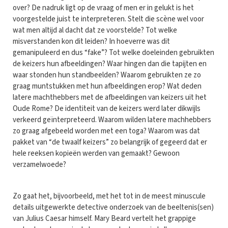
over? De nadruk ligt op de vraag of men er in gelukt is het
voorgestelde juist te interpreteren. Stelt die scène wel voor
wat men altijd al dacht dat ze voorstelde? Tot welke
misverstanden kon dit leiden? In hoeverre was dit
gemanipuleerd en dus “fake”? Tot welke doeleinden gebruikten
de keizers hun afbeeldingen? Waar hingen dan die tapijten en
waar stonden hun standbeelden? Waarom gebruikten ze zo
graag muntstukken met hun afbeeldingen erop? Wat deden
latere machthebbers met de afbeeldingen van keizers uit het
Oude Rome? De identiteit van de keizers werd later dikwijls
verkeerd geïnterpreteerd. Waarom wilden latere machhebbers
zo graag afgebeeld worden met een toga? Waarom was dat
pakket van “de twaalf keizers” zo belangrijk of gegeerd dat er
hele reeksen kopieën werden van gemaakt? Gewoon
verzamelwoede?
Zo gaat het, bijvoorbeeld, met het tot in de meest minuscule
details uitgewerkte detective onderzoek van de beeltenis(sen)
van Julius Caesar himself. Mary Beard vertelt het grappige