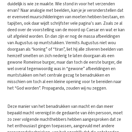
duidelijk is wie ze maakte. Wie stond in voor het verzenden
ervan? Naar analogie met beelden, kan je je veronderstellen dat
er evenveel muurschilderingen van moeten hebben bestaan, en
tapijten, ook daar wijdt schrijfster vele pagina’s aan. Zoals ze al
deed over de voorstelling van de moord op Caesar en wat er kan
uit afgeleid worden. En dan zijn er nog de massa afbeeldingen
van Augustus op muntstukken. Vermits Augustus niet wou
doorgaan als “koning” of “tiran”, liet hij alle zilveren beelden van
hemzelf smelten on zich nederig te laten doorgaan als een
gewone Romeinse burger, maar dan toch de eerste burger, die
wel overal tegenwoordig was in “gewone” afbeeldingen en
muntstukken om het centrale gezag te benadrukken en
misschien om toch al een kleine opening voor te bereiden naar
het “God worden”. Propaganda, zouden wij nu zeggen.
Deze manier van het benadrukken van macht en dan meer
bepaald macht verenigd in de gedaante van één persoon, moet
zo zeer volgende machthebbers hebben aangesproken dat ze
het enthousiast gingen toepassen, aangevuld met andere