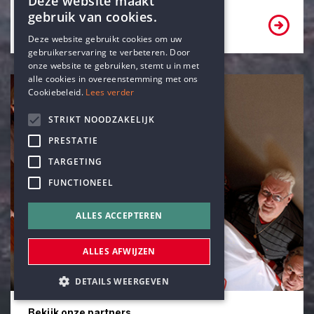
Deze website maakt
Word lid of vrijwilliger
gebruik van cookies.
ENGLISH
Deze website gebruikt cookies om uw
gebruikerservaring te verbeteren. Door
DUTCH
onze website te gebruiken, stemt u in met
alle cookies in overeenstemming met ons
Cookiebeleid.
Lees verder
STRIKT NOODZAKELIJK
PRESTATIE
TARGETING
FUNCTIONEEL
ALLES ACCEPTEREN
ALLES AFWIJZEN
DETAILS WEERGEVEN
Bekijk onze partners