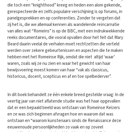
die toch een “knighthood” kreeg en heden een alom gekende,
gerespecteerde en zelfs populaire verschijning is op forums, in
panelgesprekken en op conferenties. Zonder te vergeten dat
zij het is, die we allemaal kennen als wandelende reïncarnatie
van alles wat “Romeins” is op de BBC, met een indrukwekkende
reeks documentaires, die vooral opvallen door het feit dat Mary
Beard daarin veelal de verhalen moet rechtzetten die verteld
werden over zekere gebeurtenissen en aspecten die te maken
hebben met het Romeinse Rijk, omdat die niet altijd ‘waar’
waren, zoals wij ze nu zien en waar het gewicht van haar
bewijsvoering moest komen van haar “vak als classicus,
historicus, docent, scepticus en af en toe spelbederver”.
In dit boek behandelt ze één enkele breed gestelde vraag: In de
veertig jaar van niet aflatende studie was het haar opgevallen
dat er een bepaald beeld was ontstaan van Romeinse Keizers
en ze was zich beginnen afvragen hoe en waarom dat was
ontstaan en “waarom kunstenaars sinds de Renaissance deze
eeuwenoude persoonlijkheden zo vaak en op zoveel