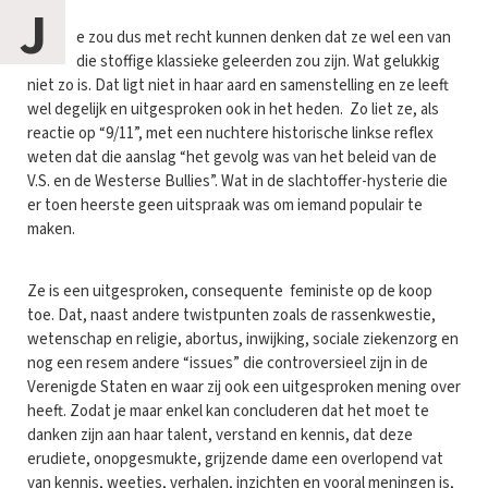
J
e zou dus met recht kunnen denken dat ze wel een van
die stoffige klassieke geleerden zou zijn. Wat gelukkig
niet zo is. Dat ligt niet in haar aard en samenstelling en ze leeft
wel degelijk en uitgesproken ook in het heden. Zo liet ze, als
reactie op “9/11”, met een nuchtere historische linkse reflex
weten dat die aanslag “het gevolg was van het beleid van de
V.S. en de Westerse Bullies”. Wat in de slachtoffer-hysterie die
er toen heerste geen uitspraak was om iemand populair te
maken.
Ze is een uitgesproken, consequente feministe op de koop
toe. Dat, naast andere twistpunten zoals de rassenkwestie,
wetenschap en religie, abortus, inwijking, sociale ziekenzorg en
nog een resem andere “issues” die controversieel zijn in de
Verenigde Staten en waar zij ook een uitgesproken mening over
heeft. Zodat je maar enkel kan concluderen dat het moet te
danken zijn aan haar talent, verstand en kennis, dat deze
erudiete, onopgesmukte, grijzende dame een overlopend vat
van kennis, weetjes, verhalen, inzichten en vooral meningen is,