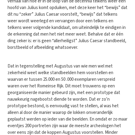
verhaal van hoe er in de loop van de decennia telkens weer een
hoofd van Julius komt opduiken, met deze keer het “bewijs” dat
dit nu “zeker” Julius Caesar voorstelt, “bewijs” dat telkens
weer wordt weerlegd en vervangen door een telkens en
telkens weer volgende kandidaat, om uiteindelijk te eindigen in
de erkenning dat men het niet meer weet. Behalve dat er één
ding zeker is: er is geen “allerheiligst” Julius Caesar standbeeld,
borstbeeld of afbeelding whatsoever.
Dat in tegenstelling met Augustus van wie men wel met
zekerheid weet welke standbeelden hem voorstellen en
waarvan er tussen 25.000 en 50 .000 exemplaren verspreid
waren over het Romeinse Rijk. Dit moet trouwens op een
georganiseerde manier gebeurd zijn, met een prototype dat
nauwkeurig nagebootst diende te worden. Dat er zo’n
prototype bestond, is eenvoudig vast te stellen, al was het
alleen al door de manier waarop de lokken onveranderlijk
geplaatst werden op ieder van die beelden. En omdat er zo maar
eventjes 200 portreten zijn waar de meeste archeologen het
over eens zijn dat de koppen Augustus voorstellen. Minder