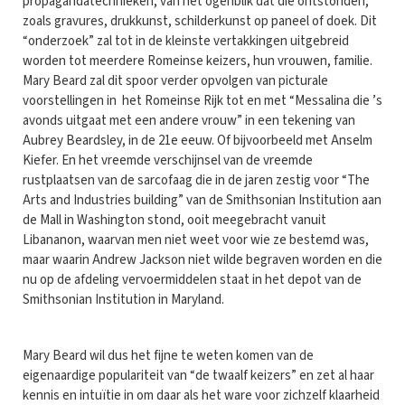
propagandatechnieken, van het ogenblik dat die ontstonden,
zoals gravures, drukkunst, schilderkunst op paneel of doek. Dit
“onderzoek” zal tot in de kleinste vertakkingen uitgebreid
worden tot meerdere Romeinse keizers, hun vrouwen, familie.
Mary Beard zal dit spoor verder opvolgen van picturale
voorstellingen in het Romeinse Rijk tot en met “Messalina die ’s
avonds uitgaat met een andere vrouw” in een tekening van
Aubrey Beardsley, in de 21e eeuw. Of bijvoorbeeld met Anselm
Kiefer. En het vreemde verschijnsel van de vreemde
rustplaatsen van de sarcofaag die in de jaren zestig voor “The
Arts and Industries building” van de Smithsonian Institution aan
de Mall in Washington stond, ooit meegebracht vanuit
Libananon, waarvan men niet weet voor wie ze bestemd was,
maar waarin Andrew Jackson niet wilde begraven worden en die
nu op de afdeling vervoermiddelen staat in het depot van de
Smithsonian Institution in Maryland.
Mary Beard wil dus het fijne te weten komen van de
eigenaardige populariteit van “de twaalf keizers” en zet al haar
kennis en intuïtie in om daar als het ware voor zichzelf klaarheid