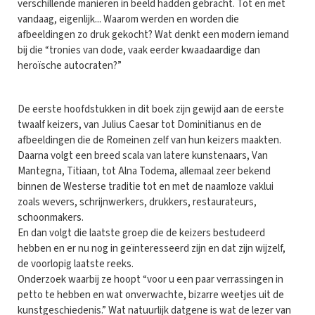
verschillende manieren in beeld hadden gebracht. Tot en met
vandaag, eigenlijk... Waarom werden en worden die
afbeeldingen zo druk gekocht? Wat denkt een modern iemand
bij die “tronies van dode, vaak eerder kwaadaardige dan
heroïsche autocraten?”
De eerste hoofdstukken in dit boek zijn gewijd aan de eerste
twaalf keizers, van Julius Caesar tot Dominitianus en de
afbeeldingen die de Romeinen zelf van hun keizers maakten.
Daarna volgt een breed scala van latere kunstenaars, Van
Mantegna, Titiaan, tot Alna Todema, allemaal zeer bekend
binnen de Westerse traditie tot en met de naamloze vaklui
zoals wevers, schrijnwerkers, drukkers, restaurateurs,
schoonmakers.
En dan volgt die laatste groep die de keizers bestudeerd
hebben en er nu nog in geïnteresseerd zijn en dat zijn wijzelf,
de voorlopig laatste reeks.
Onderzoek waarbij ze hoopt “voor u een paar verrassingen in
petto te hebben en wat onverwachte, bizarre weetjes uit de
kunstgeschiedenis.” Wat natuurlijk datgene is wat de lezer van