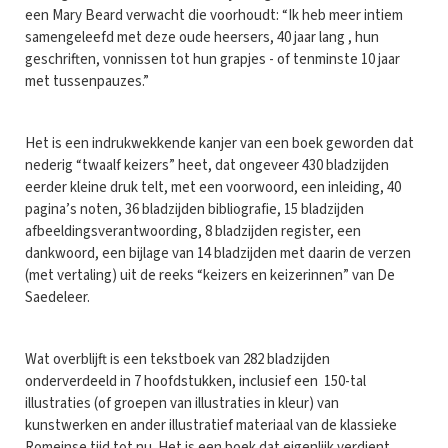
een Mary Beard verwacht die voorhoudt: “Ik heb meer intiem
samengeleefd met deze oude heersers, 40 jaar lang , hun
geschriften, vonnissen tot hun grapjes - of tenminste 10 jaar
met tussenpauzes.”
Het is een indrukwekkende kanjer van een boek geworden dat
nederig “twaalf keizers” heet, dat ongeveer 430 bladzijden
eerder kleine druk telt, met een voorwoord, een inleiding, 40
pagina’s noten, 36 bladzijden bibliografie, 15 bladzijden
afbeeldingsverantwoording, 8 bladzijden register, een
dankwoord, een bijlage van 14 bladzijden met daarin de verzen
(met vertaling) uit de reeks “keizers en keizerinnen” van De
Saedeleer.
Wat overblijft is een tekstboek van 282 bladzijden
onderverdeeld in 7 hoofdstukken, inclusief een 150-tal
illustraties (of groepen van illustraties in kleur) van
kunstwerken en ander illustratief materiaal van de klassieke
Romeinse tijd tot nu. Het is een boek dat eigenlijk verdient