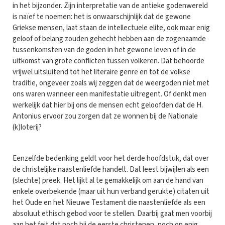
in het bijzonder. Zijn interpretatie van de antieke godenwereld
is naïef te noemen: het is onwaarschijnlijk dat de gewone
Griekse mensen, laat staan de intellectuele elite, ook maar enig
geloof of belang zouden gehecht hebben aan de zogenaamde
tussenkomsten van de goden in het gewone leven of in de
uitkomst van grote conflicten tussen volkeren. Dat behoorde
vrijwel uitsluitend tot het literaire genre en tot de volkse
traditie, ongeveer zoals wij zeggen dat de weergoden niet met
ons waren wanneer een manifestatie uitregent. Of denkt men
werkelijk dat hier bij ons de mensen echt geloofden dat de H.
Antonius ervoor zou zorgen dat ze wonnen bij de Nationale
(k)loterij?
Eenzelfde bedenking geldt voor het derde hoofdstuk, dat over
de christelijke naastenliefde handelt. Dat leest bijwijlen als een
(slechte) preek. Het lijkt al te gemakkelijk om aan de hand van
enkele overbekende (maar uit hun verband gerukte) citaten uit
het Oude en het Nieuwe Testament die naastenliefde als een
absoluut ethisch gebod voor te stellen. Daarbij gaat men voorbij
aan het feit dat noch bij de eerste christenen, noch op enig