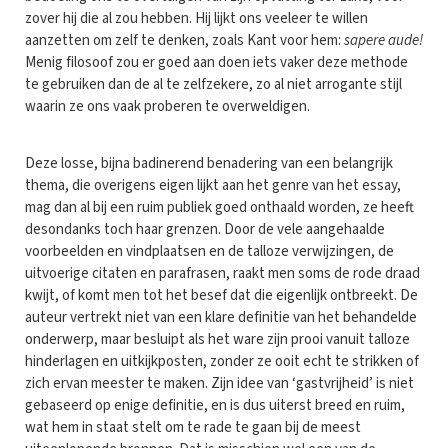
zover hij die al zou hebben. Hij lijkt ons veeleer te willen
aanzetten om zelf te denken, zoals Kant voor hem:
sapere aude!
Menig filosoof zou er goed aan doen iets vaker deze methode
te gebruiken dan de al te zelfzekere, zo al niet arrogante stijl
waarin ze ons vaak proberen te overweldigen.
Deze losse, bijna badinerend benadering van een belangrijk
thema, die overigens eigen lijkt aan het genre van het essay,
mag dan al bij een ruim publiek goed onthaald worden, ze heeft
desondanks toch haar grenzen. Door de vele aangehaalde
voorbeelden en vindplaatsen en de talloze verwijzingen, de
uitvoerige citaten en parafrasen, raakt men soms de rode draad
kwijt, of komt men tot het besef dat die eigenlijk ontbreekt. De
auteur vertrekt niet van een klare definitie van het behandelde
onderwerp, maar besluipt als het ware zijn prooi vanuit talloze
hinderlagen en uitkijkposten, zonder ze ooit echt te strikken of
zich ervan meester te maken. Zijn idee van ‘gastvrijheid’ is niet
gebaseerd op enige definitie, en is dus uiterst breed en ruim,
wat hem in staat stelt om te rade te gaan bij de meest