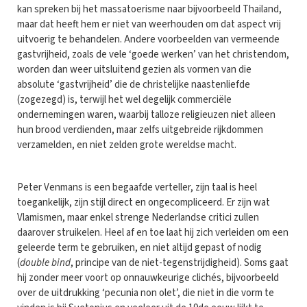
kan spreken bij het massatoerisme naar bijvoorbeeld Thailand,
maar dat heeft hem er niet van weerhouden om dat aspect vrij
uitvoerig te behandelen. Andere voorbeelden van vermeende
gastvrijheid, zoals de vele ‘goede werken’ van het christendom,
worden dan weer uitsluitend gezien als vormen van die
absolute ‘gastvrijheid’ die de christelijke naastenliefde
(zogezegd) is, terwijl het wel degelijk commerciële
ondernemingen waren, waarbij talloze religieuzen niet alleen
hun brood verdienden, maar zelfs uitgebreide rijkdommen
verzamelden, en niet zelden grote wereldse macht.
Peter Venmans is een begaafde verteller, zijn taal is heel
toegankelijk, zijn stijl direct en ongecompliceerd. Er zijn wat
Vlamismen, maar enkel strenge Nederlandse critici zullen
daarover struikelen. Heel af en toe laat hij zich verleiden om een
geleerde term te gebruiken, en niet altijd gepast of nodig
(
double bind
, principe van de niet-tegenstrijdigheid). Soms gaat
hij zonder meer voort op onnauwkeurige clichés, bijvoorbeeld
over de uitdrukking ‘pecunia non olet’, die niet in die vorm te