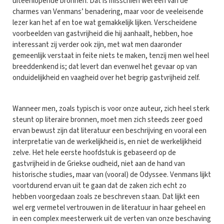
uiteenlopende bronnen. Dat is misschien wel een van de
charmes van Venmans’ benadering, maar voor de veeleisende
lezer kan het af en toe wat gemakkelijk lijken. Verscheidene
voorbeelden van gastvrijheid die hij aanhaalt, hebben, hoe
interessant zij verder ook zijn, met wat men daaronder
gemeenlijk verstaat in feite niets te maken, tenzij men wel heel
breeddenkend is; dat levert dan evenwel het gevaar op van
onduidelijkheid en vaagheid over het begrip gastvrijheid zelf.
Wanneer men, zoals typisch is voor onze auteur, zich heel sterk
steunt op literaire bronnen, moet men zich steeds zeer goed
ervan bewust zijn dat literatuur een beschrijving en vooral een
interpretatie van de werkelijkheid is, en niet de werkelijkheid
zelve. Het hele eerste hoofdstuk is gebaseerd op de
gastvrijheid in de Griekse oudheid, niet aan de hand van
historische studies, maar van (vooral) de Odyssee. Venmans lijkt
voortdurend ervan uit te gaan dat de zaken zich echt zo
hebben voorgedaan zoals ze beschreven staan. Dat lijkt een
wel erg vermetel vertrouwen in de literatuur in haar geheel en
in een complex meesterwerk uit de verten van onze beschaving