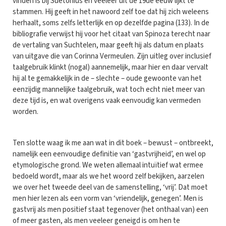
vinden is bij Suetonius en veeleer uit de 19de eeuw lijkt te
stammen. Hij geeft in het nawoord zelf toe dat hij zich weleens
herhaalt, soms zelfs letterlijk en op dezelfde pagina (133). In de
bibliografie verwijst hij voor het citaat van Spinoza terecht naar
de vertaling van Suchtelen, maar geeft hij als datum en plaats
van uitgave die van Corinna Vermeulen. Zijn uitleg over inclusief
taalgebruik klinkt (nogal) aannemelijk, maar hier en daar vervalt
hij al te gemakkelijk in de – slechte – oude gewoonte van het
eenzijdig mannelijke taalgebruik, wat toch echt niet meer van
deze tijd is, en wat overigens vaak eenvoudig kan vermeden
worden.
Ten slotte waag ik me aan wat in dit boek – bewust – ontbreekt,
namelijk een eenvoudige definitie van ‘gastvrijheid’, en wel op
etymologische grond. We weten allemaal intuïtief wat ermee
bedoeld wordt, maar als we het woord zelf bekijken, aarzelen
we over het tweede deel van de samenstelling, ‘vrij’. Dat moet
men hier lezen als een vorm van ‘vriendelijk, genegen’. Men is
gastvrij als men positief staat tegenover (het onthaal van) een
of meer gasten, als men veeleer geneigd is om hen te