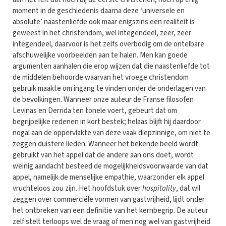
moment in de geschiedenis daarna deze ‘universele en
absolute’ naastenliefde ook maar enigszins een realiteit is
geweest in het christendom, wel integendeel, zeer, zeer
integendeel, daarvoor is het zelfs overbodig om de ontelbare
afschuwelijke voorbeelden aan te halen. Men kan goede
argumenten aanhalen die erop wijzen dat die naastenliefde tot
de middelen behoorde waarvan het vroege christendom
gebruik maakte om ingang te vinden onder de onderlagen van
de bevolkingen. Wanneer onze auteur de Franse filosofen
Levinas en Derrida ten tonele voert, gebeurt dat om
begrijpelijke redenen in kort bestek; helaas blijft hij daardoor
nogal aan de oppervlakte van deze vaak diepzinnige, om niet te
zeggen duistere lieden. Wanneer het bekende beeld wordt
gebruikt van het appel dat de andere aan ons doet, wordt
weinig aandacht besteed de mogelijkheidsvoorwaarde van dat
appel, namelijk de menselijke empathie, waarzonder elk appel
vruchteloos zou zijn. Het hoofdstuk over
hospitality
, dat wil
zeggen over commerciële vormen van gastvrijheid, lijdt onder
het ontbreken van een definitie van het kernbegrip. De auteur
zelf stelt terloops wel de vraag of men nog wel van gastvrijheid