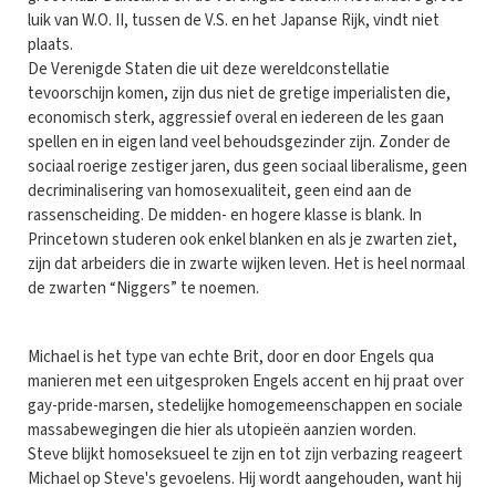
luik van W.O. II, tussen de V.S. en het Japanse Rijk, vindt niet
plaats.
De Verenigde Staten die uit deze wereldconstellatie
tevoorschijn komen, zijn dus niet de gretige imperialisten die,
economisch sterk, aggressief overal en iedereen de les gaan
spellen en in eigen land veel behoudsgezinder zijn. Zonder de
sociaal roerige zestiger jaren, dus geen sociaal liberalisme, geen
decriminalisering van homosexualiteit, geen eind aan de
rassenscheiding. De midden- en hogere klasse is blank. In
Princetown studeren ook enkel blanken en als je zwarten ziet,
zijn dat arbeiders die in zwarte wijken leven. Het is heel normaal
de zwarten “Niggers” te noemen.
Michael is het type van echte Brit, door en door Engels qua
manieren met een uitgesproken Engels accent en hij praat over
gay-pride-marsen, stedelijke homogemeenschappen en sociale
massabewegingen die hier als utopieën aanzien worden.
Steve blijkt homoseksueel te zijn en tot zijn verbazing reageert
Michael op Steve's gevoelens. Hij wordt aangehouden, want hij