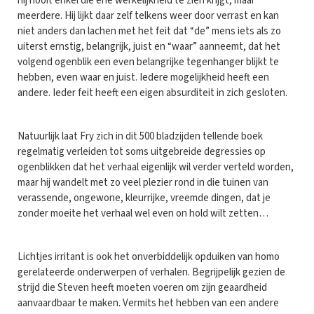
hij nooit enkel die ene werkelijkheid te zien krijgt, maar
meerdere. Hij lijkt daar zelf telkens weer door verrast en kan
niet anders dan lachen met het feit dat “de” mens iets als zo
uiterst ernstig, belangrijk, juist en “waar” aanneemt, dat het
volgend ogenblik een even belangrijke tegenhanger blijkt te
hebben, even waar en juist. Iedere mogelijkheid heeft een
andere. Ieder feit heeft een eigen absurditeit in zich gesloten.
Natuurlijk laat Fry zich in dit 500 bladzijden tellende boek
regelmatig verleiden tot soms uitgebreide degressies op
ogenblikken dat het verhaal eigenlijk wil verder verteld worden,
maar hij wandelt met zo veel plezier rond in die tuinen van
verassende, ongewone, kleurrijke, vreemde dingen, dat je
zonder moeite het verhaal wel even on hold wilt zetten…
Lichtjes irritant is ook het onverbiddelijk opduiken van homo
gerelateerde onderwerpen of verhalen. Begrijpelijk gezien de
strijd die Steven heeft moeten voeren om zijn geaardheid
aanvaardbaar te maken. Vermits het hebben van een andere