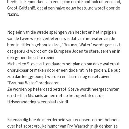
heeft alle kenmerken van een spion en hij komt ook uit een land,
Groot-Brittanië, dat al een halve eeuw bestuurd wordt door de
Nazi’s.
Nog één van die wrede spelingen van het lot en het ingrijpen
van de twee wereldverbeteraars is dat van het water van de
bron in Hitler’s geboortestad, “Braunau Water” wordt gemaakt,
dat gebruikt wordt om de Europese Joden te stereliseren en in
één generatie uit te roeien.
Michael en Steve vatten daarom het plan op om deze waterput
onbruikbaar te maken door er een dode rat in te gooien. De put
zou dan leeggepompt worden en daarna nog enkel zuiver
“Braunau Water” produceren.
Ze worden op heterdaad betrapt. Steve wordt neergeschoten
en sterft in Michaels armen net op het ogenblik dat de
tijdsverandering weer plaats vindt.
Eigenaardig hoe de meerderheid van recensenten het hebben
over het soort vrolijke humor van Fry. Waarschijnlijk denken ze