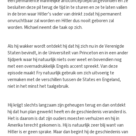
een permanente mannelijke anticonceptiepil uitgevonden en ze
besluiten deze pil terug de tijd in te sturen en ze te laten vallen
in de bron waar Hitler’s vader van drinkt zodat hij permanent
onvruchtbaar zal worden en Hitler dus nooit geboren zal
worden. Michael neemt die taak op zich.
Als hij wakker wordt ontdekt hij dat hij zich nu in de Verenigde
Staten bevindt, in de Universiteit van Princeton en in een ander
tijdperk waar hij natuurlijk niets over weet en bovendien nog
met een overnadrukkelijk Engels accent spreekt. Van deze
episode maakt Fry natuurlijk gebruik om zich uitvoerig te
vermaken met de verschillen tussen de States en Engeland,
niet in het minst het taalgebruik.
Hij krijgt slechts langzaam zijn geheugen terug en dan ontdekt
hij dat hun plan gewerkt heeft en de geschiedenis veranderd is.
Het is daarom is dat zijn ouders moesten verhuizen en hij in
Amerika terecht gekomen is. Hij is natuurlijk zeer blij want van
Hitler is er geen sprake. Maar dan begint hij de geschiedenis van