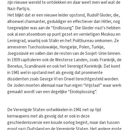
zijn nieuwe wereld te ontdekken en daar weet men wel wat de
Nazi-Partij is.
Het blijkt dat er een nieuwe leider opstond, Rudolf Gloder, die,
alhoewel charmanter, geduldiger en effectiever dan Hitler, nog
toegewijder was aan de “Endlosung”. Die Gloder-nazi’s hebben
ook al een atoombom op punt gezet en vernietigen Moskou en
Leningrad, waarbij ook Stalin en het Politbureau omkomen. Ze
annexeren Tsechoslowakije, Hongarije, Polen, Turkije,
Joegoslavië en vallen dan de resten van de Sovjet-Unie binnen.
In 1939 capituleren ook de Westerse Landen, zoals Frankrijk, de
Benelux, Scandinavië en ook het Verenigd Koninkrijk. Dat komt
in 1941 wel in opstand met als gevolg dat prominente
dissidenten zoals George VI en Orwel terechtgesteld worden.
De Joden moeten allemaal naar hun eigen “Vrijstaat” waar werk
gemaakt wordt van een degelijke “Eindoplossing”.
De Verenigde Staten ontwikkelen in 1941 net op tijd
kernwapens met als gevolg dat er ook in deze
geschiedenisversie een koude oorlog begint, maar dan tussen
groot nazi-Duitsland en de Verenigde Staten. Het andere grote