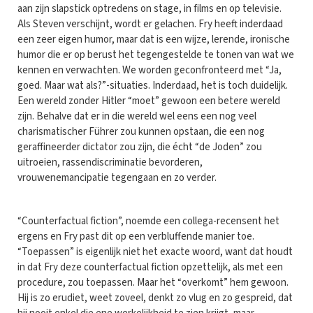
aan zijn slapstick optredens on stage, in films en op televisie.
Als Steven verschijnt, wordt er gelachen. Fry heeft inderdaad
een zeer eigen humor, maar dat is een wijze, lerende, ironische
humor die er op berust het tegengestelde te tonen van wat we
kennen en verwachten. We worden geconfronteerd met “Ja,
goed. Maar wat als?”-situaties. Inderdaad, het is toch duidelijk.
Een wereld zonder Hitler “moet” gewoon een betere wereld
zijn. Behalve dat er in die wereld wel eens een nog veel
charismatischer Führer zou kunnen opstaan, die een nog
geraffineerder dictator zou zijn, die écht “de Joden” zou
uitroeien, rassendiscriminatie bevorderen,
vrouwenemancipatie tegengaan en zo verder.
“Counterfactual fiction”, noemde een collega-recensent het
ergens en Fry past dit op een verbluffende manier toe.
“Toepassen” is eigenlijk niet het exacte woord, want dat houdt
in dat Fry deze counterfactual fiction opzettelijk, als met een
procedure, zou toepassen. Maar het “overkomt” hem gewoon.
Hij is zo erudiet, weet zoveel, denkt zo vlug en zo gespreid, dat