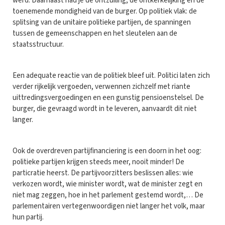
werd. Daarnaast had je de ontzuiling, de ontkerkelijking en de
toenemende mondigheid van de burger. Op politiek vlak: de
splitsing van de unitaire politieke partijen, de spanningen
tussen de gemeenschappen en het sleutelen aan de
staatsstructuur.
Een adequate reactie van de politiek bleef uit. Politici laten zich
verder rijkelijk vergoeden, verwennen zichzelf met riante
uittredingsvergoedingen en een gunstig pensioenstelsel. De
burger, die gevraagd wordt in te leveren, aanvaardt dit niet
langer.
Ook de overdreven partijfinanciering is een doorn in het oog:
politieke partijen krijgen steeds meer, nooit minder! De
particratie heerst. De partijvoorzitters beslissen alles: wie
verkozen wordt, wie minister wordt, wat de minister zegt en
niet mag zeggen, hoe in het parlement gestemd wordt,… De
parlementairen vertegenwoordigen niet langer het volk, maar
hun partij.