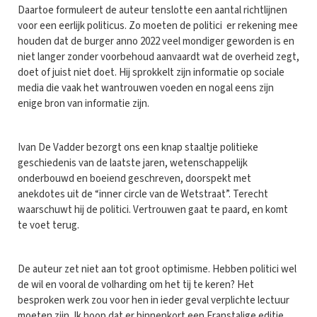
Daartoe formuleert de auteur tenslotte een aantal richtlijnen
voor een eerlijk politicus. Zo moeten de politici er rekening mee
houden dat de burger anno 2022 veel mondiger geworden is en
niet langer zonder voorbehoud aanvaardt wat de overheid zegt,
doet of juist niet doet. Hij sprokkelt zijn informatie op sociale
media die vaak het wantrouwen voeden en nogal eens zijn
enige bron van informatie zijn.
Ivan De Vadder bezorgt ons een knap staaltje politieke
geschiedenis van de laatste jaren, wetenschappelijk
onderbouwd en boeiend geschreven, doorspekt met
anekdotes uit de “inner circle van de Wetstraat”. Terecht
waarschuwt hij de politici. Vertrouwen gaat te paard, en komt
te voet terug.
De auteur zet niet aan tot groot optimisme. Hebben politici wel
de wil en vooral de volharding om het tij te keren? Het
besproken werk zou voor hen in ieder geval verplichte lectuur
moeten zijn. Ik hoop dat er binnenkort een Franstalige editie