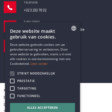
TELEFOON
+32 3 233 70 32
E-MAILADRES
secretariaat@humanistischverbond.be
Deze website maakt
gebruik van cookies.
BEZOEKADRES
ENGLISH
Deze website gebruikt cookies om uw
Pottenbrug 4
gebruikerservaring te verbeteren. Door
DUTCH
Antwerpen, 2000
onze website te gebruiken, stemt u in met
alle cookies in overeenstemming met ons
Cookiebeleid.
Lees verder
STRIKT NOODZAKELIJK
PRESTATIE
TARGETING
© Humanistisch Verbond 2026
FUNCTIONEEL
Privacy
Cookiestatement
ALLES ACCEPTEREN
Sitemap