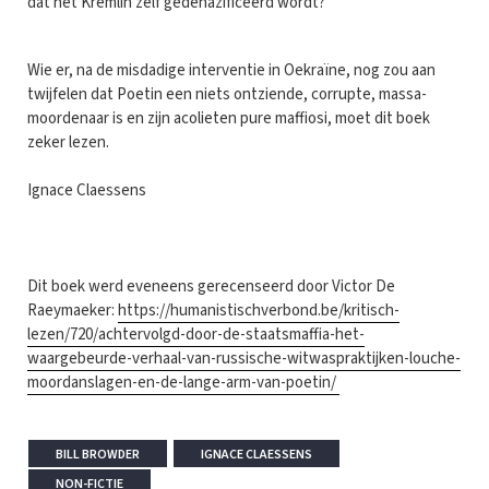
dat het Kremlin zelf gedenazificeerd wordt?
Wie er, na de misdadige interventie in Oekraïne, nog zou aan
twijfelen dat Poetin een niets ontziende, corrupte, massa-
moordenaar is en zijn acolieten pure maffiosi, moet dit boek
zeker lezen.
Ignace Claessens
Dit boek werd eveneens gerecenseerd door Victor De
Raeymaeker:
https://humanistischverbond.be/kritisch-
lezen/720/achtervolgd-door-de-staatsmaffia-het-
waargebeurde-verhaal-van-russische-witwaspraktijken-louche-
moordanslagen-en-de-lange-arm-van-poetin/
BILL BROWDER
IGNACE CLAESSENS
NON-FICTIE