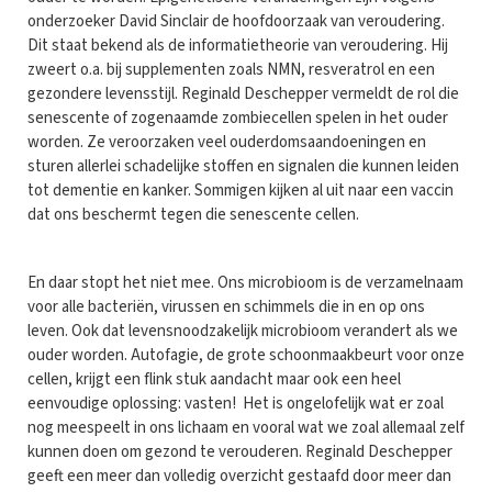
onderzoeker David Sinclair de hoofdoorzaak van veroudering.
Dit staat bekend als de informatietheorie van veroudering. Hij
zweert o.a. bij supplementen zoals NMN, resveratrol en een
gezondere levensstijl. Reginald Deschepper vermeldt de rol die
senescente of zogenaamde zombiecellen spelen in het ouder
worden. Ze veroorzaken veel ouderdomsaandoeningen en
sturen allerlei schadelijke stoffen en signalen die kunnen leiden
tot dementie en kanker. Sommigen kijken al uit naar een vaccin
dat ons beschermt tegen die senescente cellen.
En daar stopt het niet mee. Ons microbioom is de verzamelnaam
voor alle bacteriën, virussen en schimmels die in en op ons
leven. Ook dat levensnoodzakelijk microbioom verandert als we
ouder worden. Autofagie, de grote schoonmaakbeurt voor onze
cellen, krijgt een flink stuk aandacht maar ook een heel
eenvoudige oplossing: vasten! Het is ongelofelijk wat er zoal
nog meespeelt in ons lichaam en vooral wat we zoal allemaal zelf
kunnen doen om gezond te verouderen. Reginald Deschepper
geeft een meer dan volledig overzicht gestaafd door meer dan