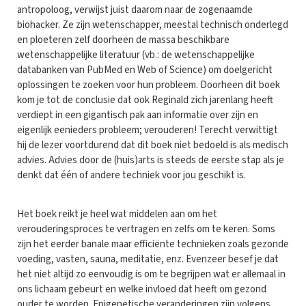
antropoloog, verwijst juist daarom naar de zogenaamde
biohacker. Ze zijn wetenschapper, meestal technisch onderlegd
en ploeteren zelf doorheen de massa beschikbare
wetenschappelijke literatuur (vb.: de wetenschappelijke
databanken van PubMed en Web of Science) om doelgericht
oplossingen te zoeken voor hun probleem. Doorheen dit boek
kom je tot de conclusie dat ook Reginald zich jarenlang heeft
verdiept in een gigantisch pak aan informatie over zijn en
eigenlijk eenieders probleem; verouderen! Terecht verwittigt
hij de lezer voortdurend dat dit boek niet bedoeld is als medisch
advies. Advies door de (huis)arts is steeds de eerste stap als je
denkt dat één of andere techniek voor jou geschikt is.
Het boek reikt je heel wat middelen aan om het
verouderingsproces te vertragen en zelfs om te keren. Soms
zijn het eerder banale maar efficiënte technieken zoals gezonde
voeding, vasten, sauna, meditatie, enz. Evenzeer besef je dat
het niet altijd zo eenvoudig is om te begrijpen wat er allemaal in
ons lichaam gebeurt en welke invloed dat heeft om gezond
ouder te worden. Epigenetische veranderingen zijn volgens