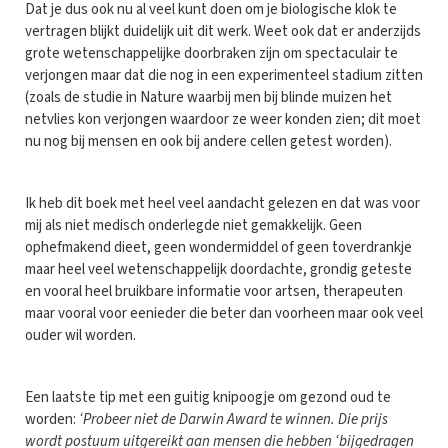
Dat je dus ook nu al veel kunt doen om je biologische klok te
vertragen blijkt duidelijk uit dit werk. Weet ook dat er anderzijds
grote wetenschappelijke doorbraken zijn om spectaculair te
verjongen maar dat die nog in een experimenteel stadium zitten
(zoals de studie in Nature waarbij men bij blinde muizen het
netvlies kon verjongen waardoor ze weer konden zien; dit moet
nu nog bij mensen en ook bij andere cellen getest worden).
Ik heb dit boek met heel veel aandacht gelezen en dat was voor
mij als niet medisch onderlegde niet gemakkelijk. Geen
ophefmakend dieet, geen wondermiddel of geen toverdrankje
maar heel veel wetenschappelijk doordachte, grondig geteste
en vooral heel bruikbare informatie voor artsen, therapeuten
maar vooral voor eenieder die beter dan voorheen maar ook veel
ouder wil worden.
Een laatste tip met een guitig knipoogje om gezond oud te
worden:
‘Probeer niet de Darwin Award te winnen. Die prijs
wordt postuum uitgereikt aan mensen die hebben ‘bijgedragen