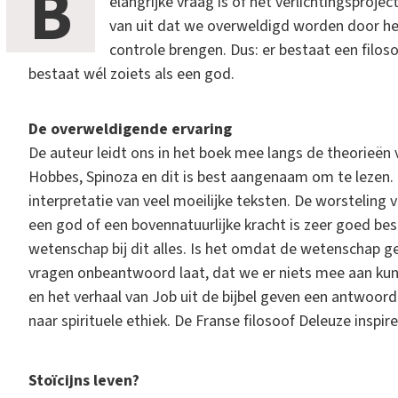
B
elangrijke vraag is of het verlichtingsprojec
van uit dat we overweldigd worden door he
controle brengen. Dus: er bestaat een filoso
bestaat wél zoiets als een god.
De overweldigende ervaring
De auteur leidt ons in het boek mee langs de theorieën v
Hobbes, Spinoza en dit is best aangenaam om te lezen. 
interpretatie van veel moeilijke teksten. De worsteling 
een god of een bovennatuurlijke kracht is zeer goed b
wetenschap bij dit alles. Is het omdat de wetenschap g
vragen onbeantwoord laat, dat we er niets mee aan kun
en het verhaal van Job uit de bijbel geven een antwoord: 
naar spirituele ethiek. De Franse filosoof Deleuze inspir
Stoïcijns leven?