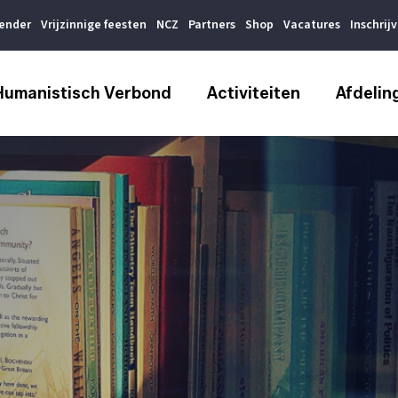
lender
Vrijzinnige feesten
NCZ
Partners
Shop
Vacatures
Inschrij
Humanistisch Verbond
Activiteiten
Afdelin