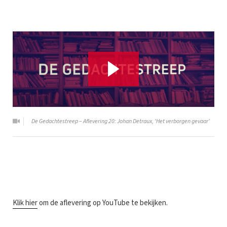
De Gedachtestreep – Aflevering 20: Johan Detraux, 'Het verborgen gevaar'
K
lik hier
om de aflevering op YouTube te bekijken.