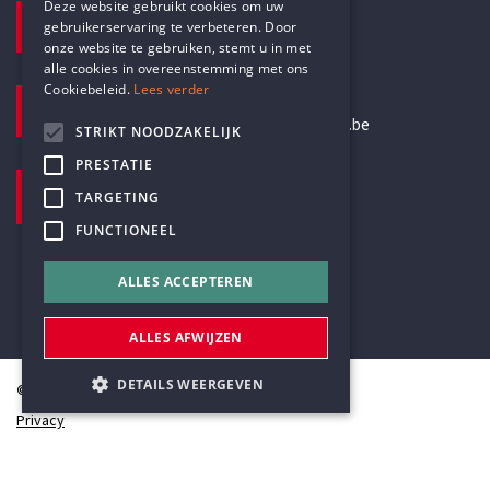
Deze website gebruikt cookies om uw
TELEFOON
gebruikerservaring te verbeteren. Door
DUTCH
+32 3 233 70 32
onze website te gebruiken, stemt u in met
alle cookies in overeenstemming met ons
Cookiebeleid.
Lees verder
E-MAILADRES
secretariaat@humanistischverbond.be
STRIKT NOODZAKELIJK
PRESTATIE
BEZOEKADRES
TARGETING
Pottenbrug 4
FUNCTIONEEL
Antwerpen, 2000
ALLES ACCEPTEREN
ALLES AFWIJZEN
DETAILS WEERGEVEN
© Humanistisch Verbond 2026
Privacy
Cookiestatement
Strikt noodzakelijk
Prestatie
Sitemap
Targeting
Functioneel