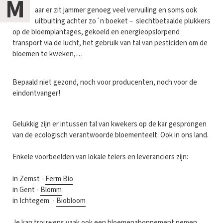
M
aar er zit jammer genoeg veel vervuiling en soms ook
uitbuiting achter zo´n boeket – slechtbetaalde plukkers
op de bloemplantages, gekoeld en energieopslorpend
transport via de lucht, het gebruik van tal van pesticiden om de
bloemen te kweken,…
Bepaald niet gezond, noch voor producenten, noch voor de
eindontvanger!
Gelukkig zijn er intussen tal van kwekers op de kar gesprongen
van de ecologisch verantwoorde bloementeelt. Ook in ons land.
Enkele voorbeelden van lokale telers en leveranciers zijn:
in Zemst -
Ferm Bio
in Gent -
Blomm
in Ichtegem -
Biobloom
Je kan trouwens vaak ook een bloemenabonnement nemen.