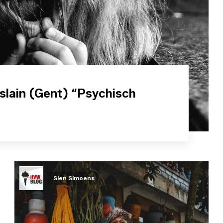
slain (Gent) “Psychisch
Sien Simoens