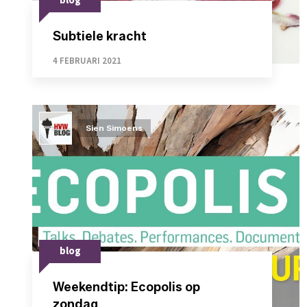
blog
Subtiele kracht
4 FEBRUARI 2021
Sien Simoens
blog
Weekendtip: Ecopolis op
zondag