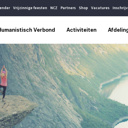
lender
Vrijzinnige feesten
NCZ
Partners
Shop
Vacatures
Inschrij
Humanistisch Verbond
Activiteiten
Afdelin