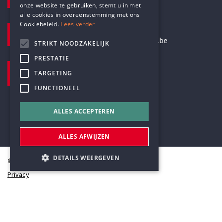
+32 3 233 70 32
onze website te gebruiken, stemt u in met
alle cookies in overeenstemming met ons
Cookiebeleid.
Lees verder
E-MAILADRES
secretariaat@humanistischverbond.be
STRIKT NOODZAKELIJK
PRESTATIE
BEZOEKADRES
TARGETING
Pottenbrug 4
FUNCTIONEEL
Antwerpen, 2000
ALLES ACCEPTEREN
ALLES AFWIJZEN
DETAILS WEERGEVEN
© Humanistisch Verbond 2026
Privacy
Cookiestatement
Strikt noodzakelijk
Prestatie
Sitemap
Targeting
Functioneel
#codedwithlove by
Codelines
webapplicaties
,
mobiele apps
&
maatwerk websites