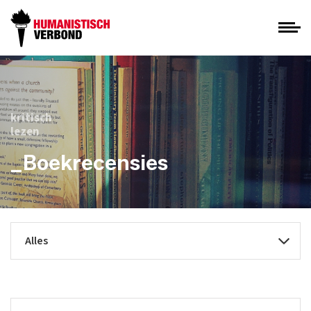
kritisch
lezen
_Boekrecensies