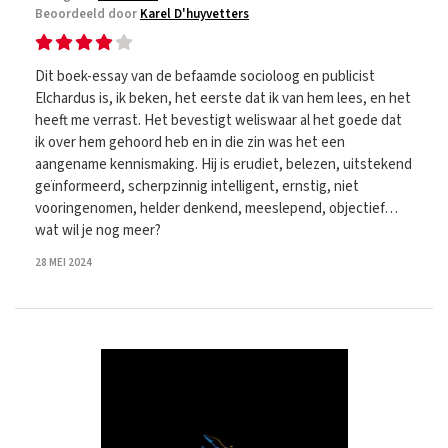
Beoordeeld door
Karel D'huyvetters
Dit boek-essay van de befaamde socioloog en publicist
Elchardus is, ik beken, het eerste dat ik van hem lees, en het
heeft me verrast. Het bevestigt weliswaar al het goede dat
ik over hem gehoord heb en in die zin was het een
aangename kennismaking. Hij is erudiet, belezen, uitstekend
geïnformeerd, scherpzinnig intelligent, ernstig, niet
vooringenomen, helder denkend, meeslepend, objectief…
wat wil je nog meer?
28 MEI 2024