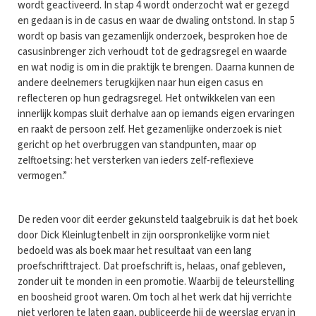
wordt geactiveerd. In stap 4 wordt onderzocht wat er gezegd
en gedaan is in de casus en waar de dwaling ontstond. In stap 5
wordt op basis van gezamenlijk onderzoek, besproken hoe de
casusinbrenger zich verhoudt tot de gedragsregel en waarde
en wat nodig is om in die praktijk te brengen. Daarna kunnen de
andere deelnemers terugkijken naar hun eigen casus en
reflecteren op hun gedragsregel. Het ontwikkelen van een
innerlijk kompas sluit derhalve aan op iemands eigen ervaringen
en raakt de persoon zelf. Het gezamenlijke onderzoek is niet
gericht op het overbruggen van standpunten, maar op
zelftoetsing: het versterken van ieders zelf-reflexieve
vermogen.”
De reden voor dit eerder gekunsteld taalgebruik is dat het boek
door Dick Kleinlugtenbelt in zijn oorspronkelijke vorm niet
bedoeld was als boek maar het resultaat van een lang
proefschrifttraject. Dat proefschrift is, helaas, onaf gebleven,
zonder uit te monden in een promotie. Waarbij de teleurstelling
en boosheid groot waren. Om toch al het werk dat hij verrichte
niet verloren te laten gaan, publiceerde hij de weerslag ervan in