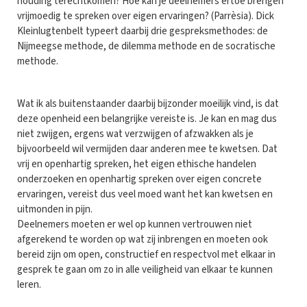
houding terechtkomen? Hoe kan je deelnemers ertoe brengen
vrijmoedig te spreken over eigen ervaringen? (Parrèsia). Dick
Kleinlugtenbelt typeert daarbij drie gespreksmethodes: de
Nijmeegse methode, de dilemma methode en de socratische
methode.
Wat ik als buitenstaander daarbij bijzonder moeilijk vind, is dat
deze openheid een belangrijke vereiste is. Je kan en mag dus
niet zwijgen, ergens wat verzwijgen of afzwakken als je
bijvoorbeeld wil vermijden daar anderen mee te kwetsen. Dat
vrij en openhartig spreken, het eigen ethische handelen
onderzoeken en openhartig spreken over eigen concrete
ervaringen, vereist dus veel moed want het kan kwetsen en
uitmonden in pijn.
Deelnemers moeten er wel op kunnen vertrouwen niet
afgerekend te worden op wat zij inbrengen en moeten ook
bereid zijn om open, constructief en respectvol met elkaar in
gesprek te gaan om zo in alle veiligheid van elkaar te kunnen
leren.