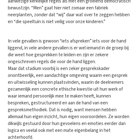
aanwezige kerkelijke regels als met een groeiend democratisch
bewustzijn. “Men” gaat hier niet zomaar een fabriek
neerplanten, zonder dat “wij” daar wat over te zeggen hebben
en “die speeltuin is niet veilig voor onze kinderen.”
In vele gevallen is gewoon “iets afspreken” iets voor de hand
liggend, in vele andere gevallen is er wel iemand in de groep bij
die weet hoe gesprekken te leiden en zijn er zekere
ongeschreven regels die voor de hand liggen.
Maar dat stadium voorbij is een zeker gesprekskader
onontbeerlijk, een aandachtige omgeving waarin een gesprek
en uitwisseling kunnen plaatsvinden, waarin de deelnemers
gezamenlijk een concrete ethische kwestie uit hun werk of
waar iemand persoonlijk mee te maken heeft, kunnen
bespreken, gestructureerd en aan de hand van een
gespreksmethodiek. Dat is nodig, want mensen hebben
allemaal hun eigen inzicht, hun eigen vooroordelen. Ze worden
dikwijls gestuurd door hun gevoelens en emoties eerder dan
logica en veelal ook met een mate eigenbelang in het
achterhoofd.