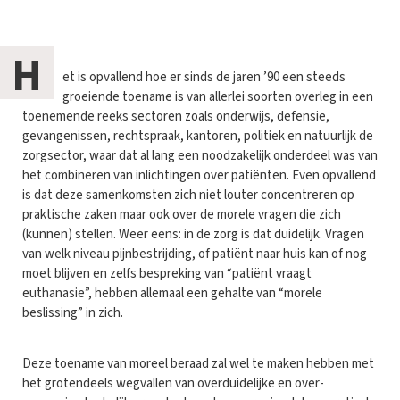
H
et is opvallend hoe er sinds de jaren ’90 een steeds
groeiende toename is van allerlei soorten overleg in een
toenemende reeks sectoren zoals onderwijs, defensie,
gevangenissen, rechtspraak, kantoren, politiek en natuurlijk de
zorgsector, waar dat al lang een noodzakelijk onderdeel was van
het combineren van inlichtingen over patiënten. Even opvallend
is dat deze samenkomsten zich niet louter concentreren op
praktische zaken maar ook over de morele vragen die zich
(kunnen) stellen. Weer eens: in de zorg is dat duidelijk. Vragen
van welk niveau pijnbestrijding, of patiënt naar huis kan of nog
moet blijven en zelfs bespreking van “patiënt vraagt
euthanasie”, hebben allemaal een gehalte van “morele
beslissing” in zich.
Deze toename van moreel beraad zal wel te maken hebben met
het grotendeels wegvallen van overduidelijke en over-