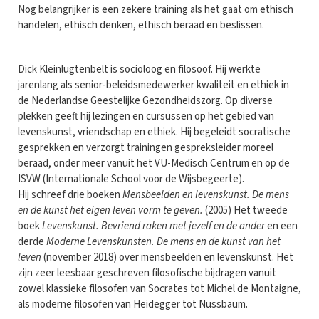
Nog belangrijker is een zekere training als het gaat om ethisch
handelen, ethisch denken, ethisch beraad en beslissen.
Dick Kleinlugtenbelt is socioloog en filosoof. Hij werkte
jarenlang als senior-beleidsmedewerker kwaliteit en ethiek in
de Nederlandse Geestelijke Gezondheidszorg. Op diverse
plekken geeft hij lezingen en cursussen op het gebied van
levenskunst, vriendschap en ethiek. Hij begeleidt socratische
gesprekken en verzorgt trainingen gespreksleider moreel
beraad, onder meer vanuit het VU-Medisch Centrum en op de
ISVW (Internationale School voor de Wijsbegeerte).
Hij schreef drie boeken
Mensbeelden en levenskunst. De mens
en de kunst het eigen leven vorm te geven.
(2005) Het tweede
boek
Levenskunst. Bevriend raken met jezelf en de ander
en een
derde
Moderne Levenskunsten. De mens en de kunst van het
leven
(november 2018) over mensbeelden en levenskunst. Het
zijn zeer leesbaar geschreven filosofische bijdragen vanuit
zowel klassieke filosofen van Socrates tot Michel de Montaigne,
als moderne filosofen van Heidegger tot Nussbaum.